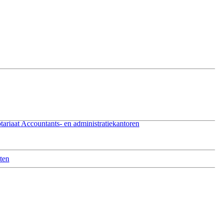
tariaat
Accountants- en administratiekantoren
ten