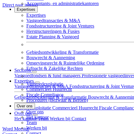
Accountants- en administratiekantoren
Direct naar inhoud
Expertises
Expertises
Vastgoed­transacties & M&A
Fondsstructurering & Joint Ventures
Herstructureringen & Fusies
Estate Planning & Vastgoed
Gebieds­ontwikkeling & Transformatie
Bouwrecht & Aanneming
Omgevingsrecht & Ruimtelijke Ordening
Erfpacht & Zakelijke Rechten
Sectoren
Vastgoedfondsen & fund managers
Professionele vastgoedinves
Expertises
Vastgoedexploitatie
Vastgoed­transacties & M&A
Fondsstructurering & Joint Ventur
Commercieel Huurrecht
Fiscale Compliance
Gebieds­ontwikkeling & Transformatie
Bouwrecht & Aannemi
Procedures (Bezwaar & Beroep)
Over ons
Vastgoedexploitatie
Commercieel Huurrecht
Fiscale Complian
Over ons
Over ons
Het kantoor
Het kantoor
Team
Werken bij
Contact
Team
Werken bij
Word Meester
Contact