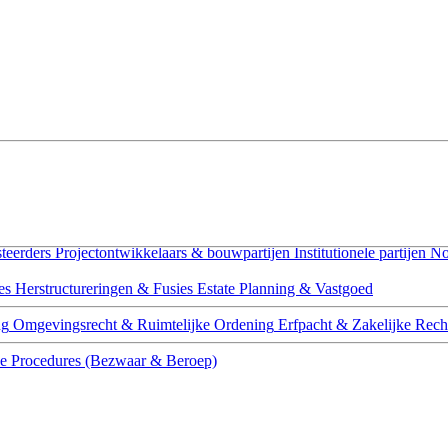
teerders
Projectontwikkelaars & bouwpartijen
Institutionele partijen
No
es
Herstructureringen & Fusies
Estate Planning & Vastgoed
ng
Omgevingsrecht & Ruimtelijke Ordening
Erfpacht & Zakelijke Rech
ce
Procedures (Bezwaar & Beroep)