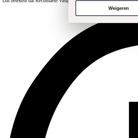
Dat betekent dat Rechtstaete Vastgoedadvocaten & Belastingadviseur
Weigeren