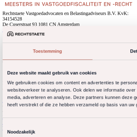
Rechtstaete Vastgoedadvocaten en Belastingadviseurs B.V.
KvK:
34154528
De Cuserstraat 93
1081 CN Amsterdam
info@rechtstaete.nl
+31 20 5730360
Sectoren
Expertises
Toestemming
Det
Over ons
Word Meester
Deze website maakt gebruik van cookies
We gebruiken cookies om content en advertenties te persona
Kennis telt, karakter nog meer. Geen lagen om achter te
websiteverkeer te analyseren. Ook delen we informatie over 
verschuilen. Alleen de inhoud.
media, adverteren en analyse. Deze partners kunnen deze g
Bekijk onze vacatures
heeft verstrekt of die ze hebben verzameld op basis van uw 
© 2026 Rechtstaete. All rights reserved.
Privacy policy
Algemene voorwaarden
Klachtenregeling
Derdengelden
Toestemmingsselectie
Website door OGonline.nl
Noodzakelijk