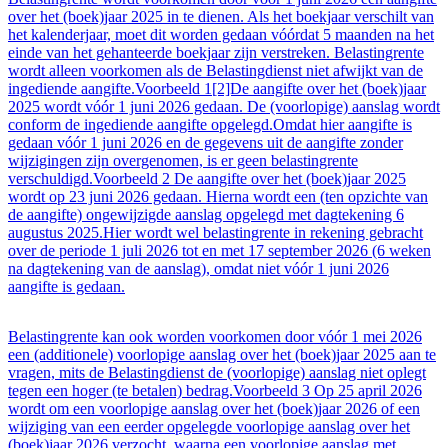
over het (boek)jaar 2025 in te dienen. Als het boekjaar verschilt van
het kalenderjaar, moet dit worden gedaan vóórdat 5 maanden na het
einde van het gehanteerde boekjaar zijn verstreken. Belastingrente
wordt alleen voorkomen als de Belastingdienst niet afwijkt van de
ingediende aangifte.Voorbeeld 1[2]De aangifte over het (boek)jaar
2025 wordt vóór 1 juni 2026 gedaan. De (voorlopige) aanslag wordt
conform de ingediende aangifte opgelegd.Omdat hier aangifte is
gedaan vóór 1 juni 2026 en de gegevens uit de aangifte zonder
wijzigingen zijn overgenomen, is er geen belastingrente
verschuldigd.Voorbeeld 2 De aangifte over het (boek)jaar 2025
wordt op 23 juni 2026 gedaan. Hierna wordt een (ten opzichte van
de aangifte) ongewijzigde aanslag opgelegd met dagtekening 6
augustus 2025.Hier wordt wel belastingrente in rekening gebracht
over de periode 1 juli 2026 tot en met 17 september 2026 (6 weken
na dagtekening van de aanslag), omdat niet vóór 1 juni 2026
aangifte is gedaan.
Belastingrente kan ook worden voorkomen door vóór 1 mei 2026
een (additionele) voorlopige aanslag over het (boek)jaar 2025 aan te
vragen, mits de Belastingdienst de (voorlopige) aanslag niet oplegt
tegen een hoger (te betalen) bedrag.Voorbeeld 3 Op 25 april 2026
wordt om een voorlopige aanslag over het (boek)jaar 2026 of een
wijziging van een eerder opgelegde voorlopige aanslag over het
(boek)jaar 2026 verzocht, waarna een voorlopige aanslag met