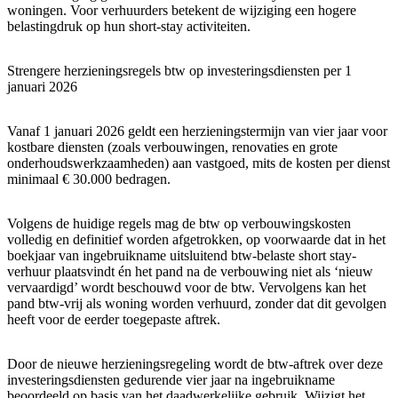
woningen. Voor verhuurders betekent de wijziging een hogere
belastingdruk op hun short-stay activiteiten.
Strengere herzieningsregels btw op investeringsdiensten per 1
januari 2026
Vanaf 1 januari 2026 geldt een herzieningstermijn van vier jaar voor
kostbare diensten (zoals verbouwingen, renovaties en grote
onderhoudswerkzaamheden) aan vastgoed, mits de kosten per dienst
minimaal € 30.000 bedragen.
Volgens de huidige regels mag de btw op verbouwingskosten
volledig en definitief worden afgetrokken, op voorwaarde dat in het
boekjaar van ingebruikname uitsluitend btw-belaste short stay-
verhuur plaatsvindt én het pand na de verbouwing niet als ‘nieuw
vervaardigd’ wordt beschouwd voor de btw. Vervolgens kan het
pand btw-vrij als woning worden verhuurd, zonder dat dit gevolgen
heeft voor de eerder toegepaste aftrek.
Door de nieuwe herzieningsregeling wordt de btw-aftrek over deze
investeringsdiensten gedurende vier jaar na ingebruikname
beoordeeld op basis van het daadwerkelijke gebruik. Wijzigt het