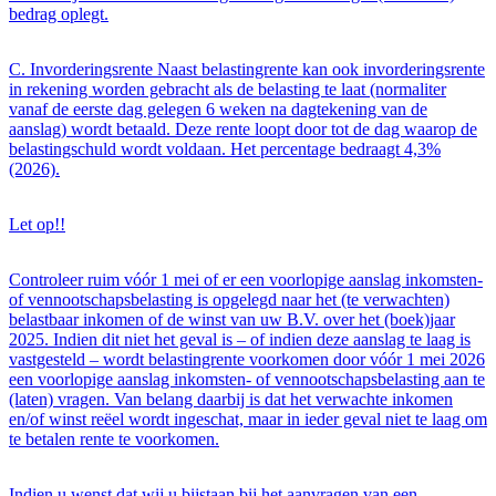
bedrag oplegt.
C. Invorderingsrente Naast belastingrente kan ook invorderingsrente
in rekening worden gebracht als de belasting te laat (normaliter
vanaf de eerste dag gelegen 6 weken na dagtekening van de
aanslag) wordt betaald. Deze rente loopt door tot de dag waarop de
belastingschuld wordt voldaan. Het percentage bedraagt 4,3%
(2026).
Let op!!
Controleer ruim vóór 1 mei of er een voorlopige aanslag inkomsten-
of vennootschapsbelasting is opgelegd naar het (te verwachten)
belastbaar inkomen of de winst van uw B.V. over het (boek)jaar
2025. Indien dit niet het geval is – of indien deze aanslag te laag is
vastgesteld – wordt belastingrente voorkomen door vóór 1 mei 2026
een voorlopige aanslag inkomsten- of vennootschapsbelasting aan te
(laten) vragen. Van belang daarbij is dat het verwachte inkomen
en/of winst reëel wordt ingeschat, maar in ieder geval niet te laag om
te betalen rente te voorkomen.
Indien u wenst dat wij u bijstaan bij het aanvragen van een