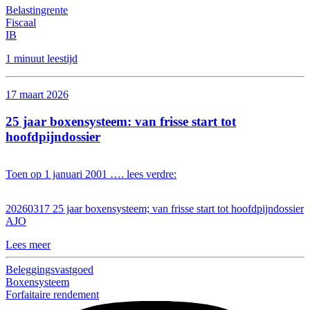
Belastingrente
Fiscaal
IB
1 minuut leestijd
17 maart 2026
25 jaar boxensysteem: van frisse start tot
hoofdpijndossier
Toen op 1 januari 2001 …. lees verdre:
20260317 25 jaar boxensysteem; van frisse start tot hoofdpijndossier
AJO
Lees meer
Beleggingsvastgoed
Boxensysteem
Forfaitaire rendement