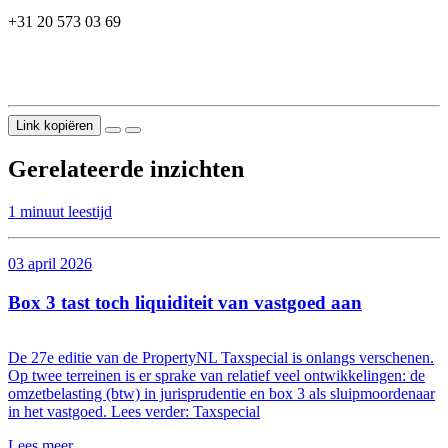
+31 20 573 03 69
Link kopiëren
Gerelateerde inzichten
1 minuut leestijd
03 april 2026
Box 3 tast toch liquiditeit van vastgoed aan
De 27e editie van de PropertyNL Taxspecial is onlangs verschenen.
Op twee terreinen is er sprake van relatief veel ontwikkelingen: de
omzetbelasting (btw) in jurisprudentie en box 3 als sluipmoordenaar
in het vastgoed. Lees verder: Taxspecial
Lees meer