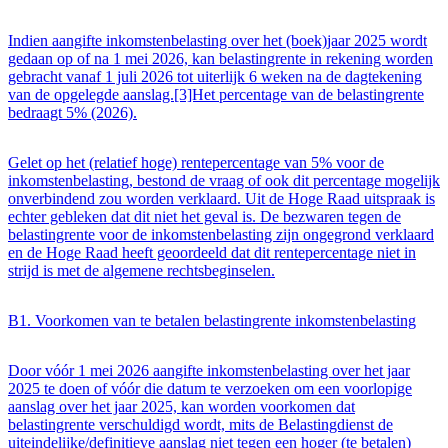
Indien aangifte inkomstenbelasting over het (boek)jaar 2025 wordt
gedaan op of na 1 mei 2026, kan belastingrente in rekening worden
gebracht vanaf 1 juli 2026 tot uiterlijk 6 weken na de dagtekening
van de opgelegde aanslag.[3]Het percentage van de belastingrente
bedraagt 5% (2026).
Gelet op het (relatief hoge) rentepercentage van 5% voor de
inkomstenbelasting, bestond de vraag of ook dit percentage mogelijk
onverbindend zou worden verklaard. Uit de Hoge Raad uitspraak is
echter gebleken dat dit niet het geval is. De bezwaren tegen de
belastingrente voor de inkomstenbelasting zijn ongegrond verklaard
en de Hoge Raad heeft geoordeeld dat dit rentepercentage niet in
strijd is met de algemene rechtsbeginselen.
B1. Voorkomen van te betalen belastingrente inkomstenbelasting
Door vóór 1 mei 2026 aangifte inkomstenbelasting over het jaar
2025 te doen of vóór die datum te verzoeken om een voorlopige
aanslag over het jaar 2025, kan worden voorkomen dat
belastingrente verschuldigd wordt, mits de Belastingdienst de
uiteindelijke/definitieve aanslag niet tegen een hoger (te betalen)