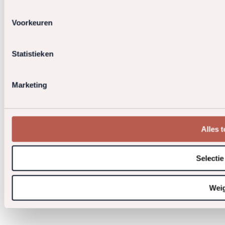
Voorkeuren
Statistieken
Marketing
Alles 
Selectie
Wei