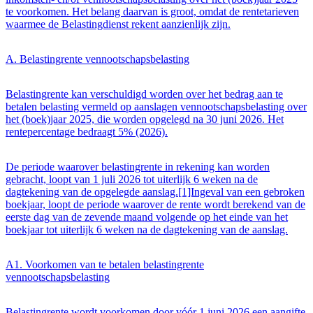
te voorkomen. Het belang daarvan is groot, omdat de rentetarieven
waarmee de Belastingdienst rekent aanzienlijk zijn.
A. Belastingrente vennootschapsbelasting
Belastingrente kan verschuldigd worden over het bedrag aan te
betalen belasting vermeld op aanslagen vennootschapsbelasting over
het (boek)jaar 2025, die worden opgelegd na 30 juni 2026. Het
rentepercentage bedraagt 5% (2026).
De periode waarover belastingrente in rekening kan worden
gebracht, loopt van 1 juli 2026 tot uiterlijk 6 weken na de
dagtekening van de opgelegde aanslag.[1]Ingeval van een gebroken
boekjaar, loopt de periode waarover de rente wordt berekend van de
eerste dag van de zevende maand volgende op het einde van het
boekjaar tot uiterlijk 6 weken na de dagtekening van de aanslag.
A1. Voorkomen van te betalen belastingrente
vennootschapsbelasting
Belastingrente wordt voorkomen door vóór 1 juni 2026 een aangifte