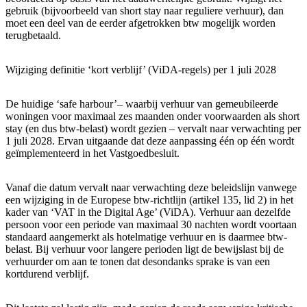
gebruik (bijvoorbeeld van short stay naar reguliere verhuur), dan
moet een deel van de eerder afgetrokken btw mogelijk worden
terugbetaald.
Wijziging definitie ‘kort verblijf’ (ViDA-regels) per 1 juli 2028
De huidige ‘safe harbour’– waarbij verhuur van gemeubileerde
woningen voor maximaal zes maanden onder voorwaarden als short
stay (en dus btw-belast) wordt gezien – vervalt naar verwachting per
1 juli 2028. Ervan uitgaande dat deze aanpassing één op één wordt
geïmplementeerd in het Vastgoedbesluit.
Vanaf die datum vervalt naar verwachting deze beleidslijn vanwege
een wijziging in de Europese btw-richtlijn (artikel 135, lid 2) in het
kader van ‘VAT in the Digital Age’ (ViDA). Verhuur aan dezelfde
persoon voor een periode van maximaal 30 nachten wordt voortaan
standaard aangemerkt als hotelmatige verhuur en is daarmee btw-
belast. Bij verhuur voor langere perioden ligt de bewijslast bij de
verhuurder om aan te tonen dat desondanks sprake is van een
kortdurend verblijf.