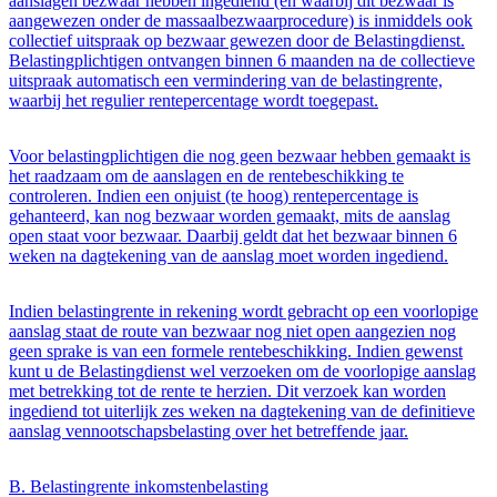
aanslagen bezwaar hebben ingediend (en waarbij dit bezwaar is
aangewezen onder de massaalbezwaarprocedure) is inmiddels ook
collectief uitspraak op bezwaar gewezen door de Belastingdienst.
Belastingplichtigen ontvangen binnen 6 maanden na de collectieve
uitspraak automatisch een vermindering van de belastingrente,
waarbij het regulier rentepercentage wordt toegepast.
Voor belastingplichtigen die nog geen bezwaar hebben gemaakt is
het raadzaam om de aanslagen en de rentebeschikking te
controleren. Indien een onjuist (te hoog) rentepercentage is
gehanteerd, kan nog bezwaar worden gemaakt, mits de aanslag
open staat voor bezwaar. Daarbij geldt dat het bezwaar binnen 6
weken na dagtekening van de aanslag moet worden ingediend.
Indien belastingrente in rekening wordt gebracht op een voorlopige
aanslag staat de route van bezwaar nog niet open aangezien nog
geen sprake is van een formele rentebeschikking. Indien gewenst
kunt u de Belastingdienst wel verzoeken om de voorlopige aanslag
met betrekking tot de rente te herzien. Dit verzoek kan worden
ingediend tot uiterlijk zes weken na dagtekening van de definitieve
aanslag vennootschapsbelasting over het betreffende jaar.
B. Belastingrente inkomstenbelasting