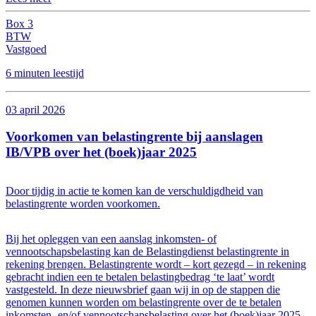
Box 3
BTW
Vastgoed
6 minuten leestijd
03 april 2026
Voorkomen van belastingrente bij aanslagen
IB/VPB over het (boek)jaar 2025
Door tijdig in actie te komen kan de verschuldigdheid van
belastingrente worden voorkomen.
Bij het opleggen van een aanslag inkomsten- of
vennootschapsbelasting kan de Belastingdienst belastingrente in
rekening brengen. Belastingrente wordt – kort gezegd – in rekening
gebracht indien een te betalen belastingbedrag ‘te laat’ wordt
vastgesteld. In deze nieuwsbrief gaan wij in op de stappen die
genomen kunnen worden om belastingrente over de te betalen
inkomsten- en/of vennootschapsbelasting over het (boek)jaar 2025