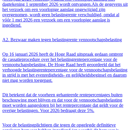
dagtekening 1 september 2026 wordt ontvangen.Als de gegevens uit
het verzoek om een voorlopige aanslag ongewijzigd zijn
overgenomen, wordt geen belastingrente verschuldigd, omdat al
vóór 1 mei 2026 een verzoek om een voorlopige aanslag is
ingediend.
A2. Bezwaar maken tegen belastingrente vennootschapsbelasting
Op 16 januari 2026 heeft de Hoge Raad uitspraak gedaan omtrent
de cassatieprocedure over het belastingrentepercentage voor de
vennootschapsbelasting. De Hoge Raad heeft geoordeeld dat het
verhoogde belastingrentepercentage voor de vennootschapsbelasting
in strijd is met het evenredigheids- en gelijkheidsbeginsel en daarom
niet mag worden toegepast.
Dit betekent dat de voorheen gehanteerde rentepercentages buiten
beschouwing moet blijven en dat voor de vennootschapsbelasting
moet worden aangesloten bij het rentepercentage dat geldt voor de
overige belastingen. Voor 2026 bedraagt deze 5%.
Voor de belastingplichtigen die tegen de opgelegde definitieve