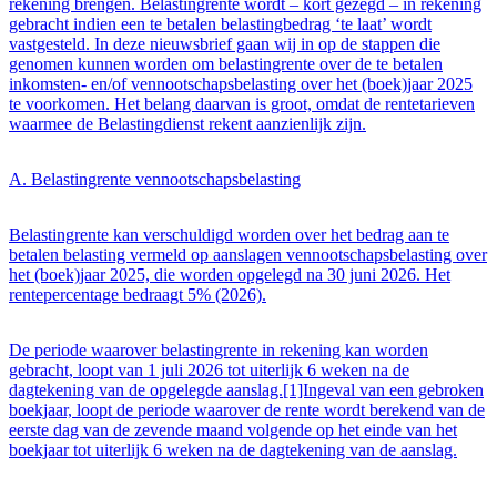
rekening brengen. Belastingrente wordt – kort gezegd – in rekening
gebracht indien een te betalen belastingbedrag ‘te laat’ wordt
vastgesteld. In deze nieuwsbrief gaan wij in op de stappen die
genomen kunnen worden om belastingrente over de te betalen
inkomsten- en/of vennootschapsbelasting over het (boek)jaar 2025
te voorkomen. Het belang daarvan is groot, omdat de rentetarieven
waarmee de Belastingdienst rekent aanzienlijk zijn.
A. Belastingrente vennootschapsbelasting
Belastingrente kan verschuldigd worden over het bedrag aan te
betalen belasting vermeld op aanslagen vennootschapsbelasting over
het (boek)jaar 2025, die worden opgelegd na 30 juni 2026. Het
rentepercentage bedraagt 5% (2026).
De periode waarover belastingrente in rekening kan worden
gebracht, loopt van 1 juli 2026 tot uiterlijk 6 weken na de
dagtekening van de opgelegde aanslag.[1]Ingeval van een gebroken
boekjaar, loopt de periode waarover de rente wordt berekend van de
eerste dag van de zevende maand volgende op het einde van het
boekjaar tot uiterlijk 6 weken na de dagtekening van de aanslag.