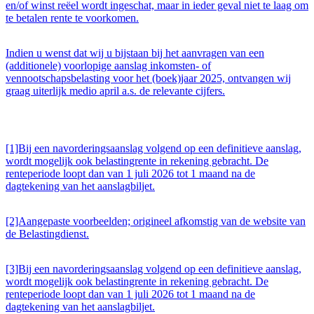
en/of winst reëel wordt ingeschat, maar in ieder geval niet te laag om
te betalen rente te voorkomen.
Indien u wenst dat wij u bijstaan bij het aanvragen van een
(additionele) voorlopige aanslag inkomsten- of
vennootschapsbelasting voor het (boek)jaar 2025, ontvangen wij
graag uiterlijk medio april a.s. de relevante cijfers.
[1]Bij een navorderingsaanslag volgend op een definitieve aanslag,
wordt mogelijk ook belastingrente in rekening gebracht. De
renteperiode loopt dan van 1 juli 2026 tot 1 maand na de
dagtekening van het aanslagbiljet.
[2]Aangepaste voorbeelden; origineel afkomstig van de website van
de Belastingdienst.
[3]Bij een navorderingsaanslag volgend op een definitieve aanslag,
wordt mogelijk ook belastingrente in rekening gebracht. De
renteperiode loopt dan van 1 juli 2026 tot 1 maand na de
dagtekening van het aanslagbiljet.