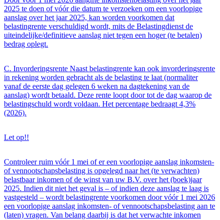
2025 te doen of vóór die datum te verzoeken om een voorlopige
aanslag over het jaar 2025, kan worden voorkomen dat
belastingrente verschuldigd wordt, mits de Belastingdienst de
uiteindelijke/definitieve aanslag niet tegen een hoger (te betalen)
bedrag oplegt.
C. Invorderingsrente Naast belastingrente kan ook invorderingsrente
in rekening worden gebracht als de belasting te laat (normaliter
vanaf de eerste dag gelegen 6 weken na dagtekening van de
aanslag) wordt betaald. Deze rente loopt door tot de dag waarop de
belastingschuld wordt voldaan. Het percentage bedraagt 4,3%
(2026).
Let op!!
Controleer ruim vóór 1 mei of er een voorlopige aanslag inkomsten-
of vennootschapsbelasting is opgelegd naar het (te verwachten)
belastbaar inkomen of de winst van uw B.V. over het (boek)jaar
2025. Indien dit niet het geval is – of indien deze aanslag te laag is
vastgesteld – wordt belastingrente voorkomen door vóór 1 mei 2026
een voorlopige aanslag inkomsten- of vennootschapsbelasting aan te
(laten) vragen. Van belang daarbij is dat het verwachte inkomen