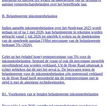
aanslag vennootschapsbelasting over het betreffende jaar.
B. Belastingrente inkomstenbelasting
Indien aangifte inkomstenbelasting over het (boek)jaar 2025 wordt
gedaan op of na 1 mei 2026, kan belastingrente in rekening worden
gebracht vanaf 1 juli 2026 tot uiterlijk 6 weken na de dagtekening
van de opgelegde aanslag.[3]Het percentage van de belastingrente
bedraagt 5% (2026).
Gelet op het (relatief hoge) rentepercentage van 5% voor de
inkomstenbelasting, bestond de vraag of ook dit percentage mogelijk
onverbindend zou worden verklaard. Uit de Hoge Raad uitspraak is
echter gebleken dat dit niet het geval is. De bezwaren tegen de
belastingrente voor de inkomstenbelasting zijn ongegrond verklaard
en de Hoge Raad heeft geoordeeld dat dit rentepercentage niet in
strijd is met de algemene rechtsbeginselen.
B1. Voorkomen van te betalen belastingrente inkomstenbelasting
Door vóór 1 mei 2026 aangifte inkomstenbelasting over het jaar