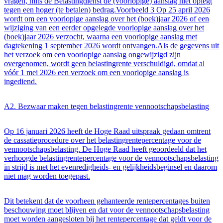
vragen, mits de Belastingdienst de (voorlopige) aanslag niet oplegt
tegen een hoger (te betalen) bedrag.Voorbeeld 3 Op 25 april 2026
wordt om een voorlopige aanslag over het (boek)jaar 2026 of een
wijziging van een eerder opgelegde voorlopige aanslag over het
(boek)jaar 2026 verzocht, waarna een voorlopige aanslag met
dagtekening 1 september 2026 wordt ontvangen.Als de gegevens uit
het verzoek om een voorlopige aanslag ongewijzigd zijn
overgenomen, wordt geen belastingrente verschuldigd, omdat al
vóór 1 mei 2026 een verzoek om een voorlopige aanslag is
ingediend.
A2. Bezwaar maken tegen belastingrente vennootschapsbelasting
Op 16 januari 2026 heeft de Hoge Raad uitspraak gedaan omtrent
de cassatieprocedure over het belastingrentepercentage voor de
vennootschapsbelasting. De Hoge Raad heeft geoordeeld dat het
verhoogde belastingrentepercentage voor de vennootschapsbelasting
in strijd is met het evenredigheids- en gelijkheidsbeginsel en daarom
niet mag worden toegepast.
Dit betekent dat de voorheen gehanteerde rentepercentages buiten
beschouwing moet blijven en dat voor de vennootschapsbelasting
moet worden aangesloten bij het rentepercentage dat geldt voor de