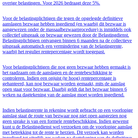
overige belastingen. Voor 2026 bedraagt deze 5%.
Voor de belastingplichtigen die tegen de opgelegde definitieve
aanslagen bezwaar hebben ingediend (en waarbij dit bezwaar is
aangewezen onder de massaalbezwaarprocedure) is inmiddels ook
collectief uitspraak op bezwaar gewezen door de Belastingdienst.
Belastingplichtigen ontvangen binnen 6 maanden na de collectieve
uitspraak automatisch een vermindering van de belastingrente,
waarbij het regulier rentepercentage wordt toegepast.
Voor belastingplichtigen die nog geen bezwaar hebben gemaakt is
het raadzaam om de aanslagen en de rentebeschikking te
controleren. Indien een onjuist (te hoog) rentepercentage is
gehanteerd, kan nog bezwaar worden gemaakt, mits de aanslag
open staat voor bezwaar. Daarbij geldt dat het bezwaar binnen 6
weken na dagtekening van de aanslag moet worden ingediend.
Indien belastingrente in rekening wordt gebracht op een voorlopige
aanslag staat de route van bezwaar nog niet open aangezien nog
geen sprake is van een formele rentebeschikking. Indien gewenst
kunt u de Belastingdienst wel verzoeken om de voorlopige aanslag
met betrekking tot de rente te herzien. Dit verzoek kan worden
ingediend tot uiterlijk zes weken na dagtekening van de definitieve