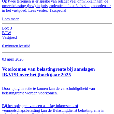
Op twee terreinen is er sprake van relatief veel ontwikkelingen: de
omzetbelasting (btw) in jurisprudentie en box 3 als sluipmoordenaar
in het vastgoed. Lees verder: Taxspecial
Lees meer
Box 3
BTW
Vastgoed
6 minuten leestijd
03 april 2026
Voorkomen van belastingrente bij aanslagen
IB/VPB over het (boek)jaar 2025
Door tijdig in actie te komen kan de verschuldigdheid van
belastingrente worden voorkomen.
Bij het opleggen van een aanslag inkomsten- of
vennootschapsbelasting kan de Belastingdienst belastingrente in