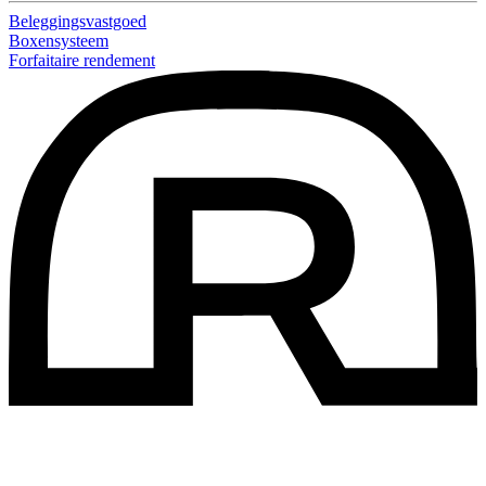
Beleggingsvastgoed
Boxensysteem
Forfaitaire rendement