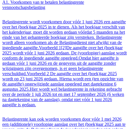
A1. Voorkomen van te betalen belastingrente
vennootschapsbelasting
Belastingrente wordt voorkomen door vóór 1 juni 2026 een aangifte
over het (boek)jaar 2025 in te dienen. Als het boekjaar verschilt van
het kalenderjaar, moet dit worden gedaan vóórdat 5 maanden na het
einde van het gehanteerde boekjaar zijn verstreken. Belastingrente
wordt alleen voorkomen als de Belastingdienst niet afwijkt van de
ingediende aangifte.Voorbeeld 1[2]De aangifte over het (boek)jaar
2025 wordt vóór 1 juni 2026 gedaan. De (voorlopige) aanslag wordt
conform de ingediende aangifte opgelegd.Omdat hier aangifte is
gedaan vóór 1 juni 2026 en de gegevens uit de aangifte zonder
wijzigingen zijn overgenomen, is er geen belastingrente
verschuldigd.Voorbeeld 2 De aangifte over het (boek)jaar 2025
wordt op 23 juni 2026 gedaan. Hierna wordt een (ten opzichte van
de aangifte) ongewijzigde aanslag opgelegd met dagtekening 6
augustus 2025.Hier wordt wel belastingrente in rekening gebracht
over de periode 1 juli 2026 tot en met 17 september 2026 (6 weken
na dagtekening van de aanslag), omdat niet vóór 1 juni 2026
aangifte is gedaan.
Belastingrente kan ook worden voorkomen door vóór 1 mei 2026
een (additionele) voorlopige aanslag over het (boek)jaar 2025 aan te