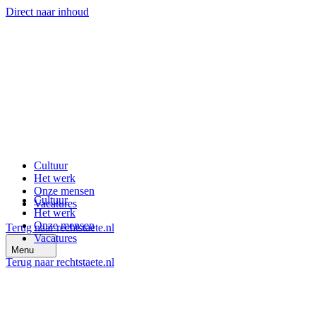
Direct naar inhoud
Cultuur
Het werk
Onze mensen
Cultuur
Vacatures
Het werk
Onze mensen
Terug naar rechtstaete.nl
Vacatures
Menu
Terug naar rechtstaete.nl