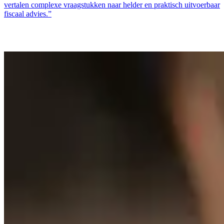
vertalen complexe vraagstukken naar helder en praktisch uitvoerbaar
fiscaal advies.”