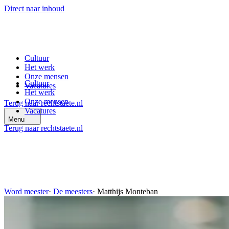
Direct naar inhoud
Cultuur
Het werk
Onze mensen
Cultuur
Vacatures
Het werk
Onze mensen
Terug naar rechtstaete.nl
Vacatures
Menu
Terug naar rechtstaete.nl
Word meester
·
De meesters
·
Matthijs Monteban