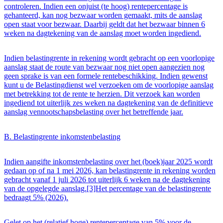
controleren. Indien een onjuist (te hoog) rentepercentage is
gehanteerd, kan nog bezwaar worden gemaakt, mits de aanslag
open staat voor bezwaar. Daarbij geldt dat het bezwaar binnen 6
weken na dagtekening van de aanslag moet worden ingediend.
Indien belastingrente in rekening wordt gebracht op een voorlopige
aanslag staat de route van bezwaar nog niet open aangezien nog
geen sprake is van een formele rentebeschikking. Indien gewenst
kunt u de Belastingdienst wel verzoeken om de voorlopige aanslag
met betrekking tot de rente te herzien. Dit verzoek kan worden
ingediend tot uiterlijk zes weken na dagtekening van de definitieve
aanslag vennootschapsbelasting over het betreffende jaar.
B. Belastingrente inkomstenbelasting
Indien aangifte inkomstenbelasting over het (boek)jaar 2025 wordt
gedaan op of na 1 mei 2026, kan belastingrente in rekening worden
gebracht vanaf 1 juli 2026 tot uiterlijk 6 weken na de dagtekening
van de opgelegde aanslag.[3]Het percentage van de belastingrente
bedraagt 5% (2026).
Gelet op het (relatief hoge) rentepercentage van 5% voor de