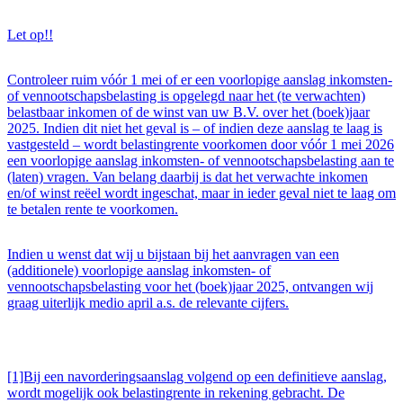
Let op!!
Controleer ruim vóór 1 mei of er een voorlopige aanslag inkomsten-
of vennootschapsbelasting is opgelegd naar het (te verwachten)
belastbaar inkomen of de winst van uw B.V. over het (boek)jaar
2025. Indien dit niet het geval is – of indien deze aanslag te laag is
vastgesteld – wordt belastingrente voorkomen door vóór 1 mei 2026
een voorlopige aanslag inkomsten- of vennootschapsbelasting aan te
(laten) vragen. Van belang daarbij is dat het verwachte inkomen
en/of winst reëel wordt ingeschat, maar in ieder geval niet te laag om
te betalen rente te voorkomen.
Indien u wenst dat wij u bijstaan bij het aanvragen van een
(additionele) voorlopige aanslag inkomsten- of
vennootschapsbelasting voor het (boek)jaar 2025, ontvangen wij
graag uiterlijk medio april a.s. de relevante cijfers.
[1]Bij een navorderingsaanslag volgend op een definitieve aanslag,
wordt mogelijk ook belastingrente in rekening gebracht. De