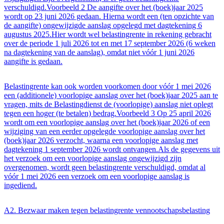
verschuldigd.Voorbeeld 2 De aangifte over het (boek)jaar 2025
wordt op 23 juni 2026 gedaan. Hierna wordt een (ten opzichte van
de aangifte) ongewijzigde aanslag opgelegd met dagtekening 6
augustus 2025.Hier wordt wel belastingrente in rekening gebracht
over de periode 1 juli 2026 tot en met 17 september 2026 (6 weken
na dagtekening van de aanslag), omdat niet vóór 1 juni 2026
aangifte is gedaan.
Belastingrente kan ook worden voorkomen door vóór 1 mei 2026
een (additionele) voorlopige aanslag over het (boek)jaar 2025 aan te
vragen, mits de Belastingdienst de (voorlopige) aanslag niet oplegt
tegen een hoger (te betalen) bedrag.Voorbeeld 3 Op 25 april 2026
wordt om een voorlopige aanslag over het (boek)jaar 2026 of een
wijziging van een eerder opgelegde voorlopige aanslag over het
(boek)jaar 2026 verzocht, waarna een voorlopige aanslag met
dagtekening 1 september 2026 wordt ontvangen.Als de gegevens uit
het verzoek om een voorlopige aanslag ongewijzigd zijn
overgenomen, wordt geen belastingrente verschuldigd, omdat al
vóór 1 mei 2026 een verzoek om een voorlopige aanslag is
ingediend.
A2. Bezwaar maken tegen belastingrente vennootschapsbelasting