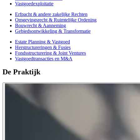
Vastgoedexploitatie
Erfpacht & andere zakelijke Rechten
Omgevingsrecht & Ruimtelijke Ordening
Bouwrecht & Aanneming
Gebiedsontwikkeling & Transformatie
Estate Planning & Vastgoed
Herstructureringen & Fusies
Fondsstructurering & Joint Ventures
Vastgoedtransacties en M&A
De Praktijk