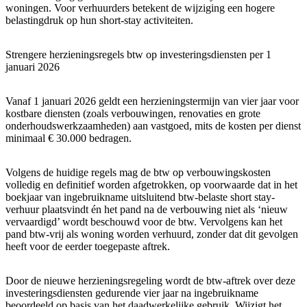
woningen. Voor verhuurders betekent de wijziging een hogere
belastingdruk op hun short-stay activiteiten.
Strengere herzieningsregels btw op investeringsdiensten per 1
januari 2026
Vanaf 1 januari 2026 geldt een herzieningstermijn van vier jaar voor
kostbare diensten (zoals verbouwingen, renovaties en grote
onderhoudswerkzaamheden) aan vastgoed, mits de kosten per dienst
minimaal € 30.000 bedragen.
Volgens de huidige regels mag de btw op verbouwingskosten
volledig en definitief worden afgetrokken, op voorwaarde dat in het
boekjaar van ingebruikname uitsluitend btw-belaste short stay-
verhuur plaatsvindt én het pand na de verbouwing niet als ‘nieuw
vervaardigd’ wordt beschouwd voor de btw. Vervolgens kan het
pand btw-vrij als woning worden verhuurd, zonder dat dit gevolgen
heeft voor de eerder toegepaste aftrek.
Door de nieuwe herzieningsregeling wordt de btw-aftrek over deze
investeringsdiensten gedurende vier jaar na ingebruikname
beoordeeld op basis van het daadwerkelijke gebruik. Wijzigt het