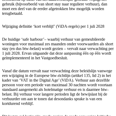
gebruik (bijvoorbeeld van short stay naar reguliere verhuur), dan
moet een deel van de eerder afgetrokken btw mogelijk worden
terugbetaald.
Wijziging definitie ‘kort verblijf’ (ViDA-regels) per 1 juli 2028
De huidige ‘safe harbour’– waarbij verhuur van gemeubileerde
woningen voor maximaal zes maanden onder voorwaarden als short
stay (en dus btw-belast) wordt gezien – vervalt naar verwachting per
1 juli 2028. Ervan uitgaande dat deze aanpassing één op één wordt
geïmplementeerd in het Vastgoedbesluit.
Vanaf die datum vervalt naar verwachting deze beleidslijn vanwege
een wijziging in de Europese btw-richtlijn (artikel 135, lid 2) in het
kader van ‘VAT in the Digital Age’ (ViDA). Verhuur aan dezelfde
persoon voor een periode van maximaal 30 nachten wordt voortaan
standaard aangemerkt als hotelmatige verhuur en is daarmee btw-
belast. Bij verhuur voor langere perioden ligt de bewijslast bij de
verhuurder om aan te tonen dat desondanks sprake is van een
kortdurend verblijf.