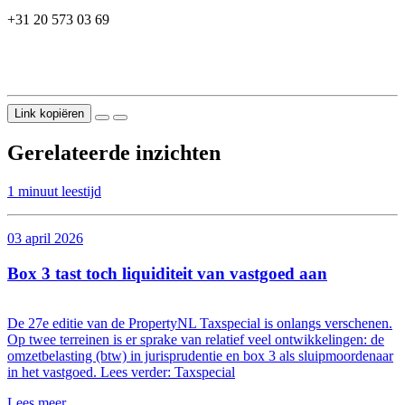
+31 20 573 03 69
Link kopiëren
Gerelateerde inzichten
1 minuut leestijd
03 april 2026
Box 3 tast toch liquiditeit van vastgoed aan
De 27e editie van de PropertyNL Taxspecial is onlangs verschenen.
Op twee terreinen is er sprake van relatief veel ontwikkelingen: de
omzetbelasting (btw) in jurisprudentie en box 3 als sluipmoordenaar
in het vastgoed. Lees verder: Taxspecial
Lees meer