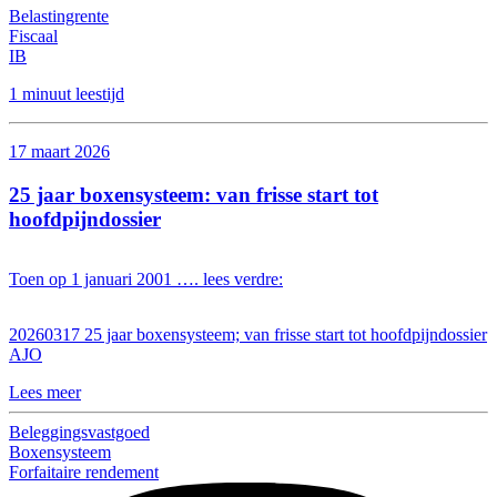
Belastingrente
Fiscaal
IB
1 minuut leestijd
17 maart 2026
25 jaar boxensysteem: van frisse start tot
hoofdpijndossier
Toen op 1 januari 2001 …. lees verdre:
20260317 25 jaar boxensysteem; van frisse start tot hoofdpijndossier
AJO
Lees meer
Beleggingsvastgoed
Boxensysteem
Forfaitaire rendement