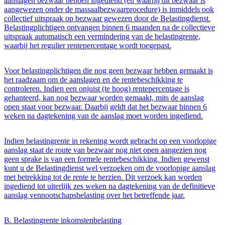
aanslagen bezwaar hebben ingediend (en waarbij dit bezwaar is
aangewezen onder de massaalbezwaarprocedure) is inmiddels ook
collectief uitspraak op bezwaar gewezen door de Belastingdienst.
Belastingplichtigen ontvangen binnen 6 maanden na de collectieve
uitspraak automatisch een vermindering van de belastingrente,
waarbij het regulier rentepercentage wordt toegepast.
Voor belastingplichtigen die nog geen bezwaar hebben gemaakt is
het raadzaam om de aanslagen en de rentebeschikking te
controleren. Indien een onjuist (te hoog) rentepercentage is
gehanteerd, kan nog bezwaar worden gemaakt, mits de aanslag
open staat voor bezwaar. Daarbij geldt dat het bezwaar binnen 6
weken na dagtekening van de aanslag moet worden ingediend.
Indien belastingrente in rekening wordt gebracht op een voorlopige
aanslag staat de route van bezwaar nog niet open aangezien nog
geen sprake is van een formele rentebeschikking. Indien gewenst
kunt u de Belastingdienst wel verzoeken om de voorlopige aanslag
met betrekking tot de rente te herzien. Dit verzoek kan worden
ingediend tot uiterlijk zes weken na dagtekening van de definitieve
aanslag vennootschapsbelasting over het betreffende jaar.
B. Belastingrente inkomstenbelasting