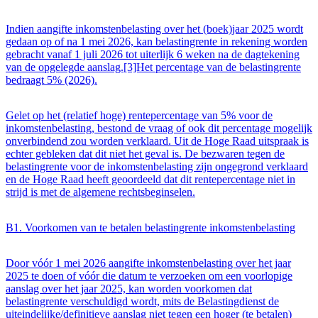
Indien aangifte inkomstenbelasting over het (boek)jaar 2025 wordt
gedaan op of na 1 mei 2026, kan belastingrente in rekening worden
gebracht vanaf 1 juli 2026 tot uiterlijk 6 weken na de dagtekening
van de opgelegde aanslag.[3]Het percentage van de belastingrente
bedraagt 5% (2026).
Gelet op het (relatief hoge) rentepercentage van 5% voor de
inkomstenbelasting, bestond de vraag of ook dit percentage mogelijk
onverbindend zou worden verklaard. Uit de Hoge Raad uitspraak is
echter gebleken dat dit niet het geval is. De bezwaren tegen de
belastingrente voor de inkomstenbelasting zijn ongegrond verklaard
en de Hoge Raad heeft geoordeeld dat dit rentepercentage niet in
strijd is met de algemene rechtsbeginselen.
B1. Voorkomen van te betalen belastingrente inkomstenbelasting
Door vóór 1 mei 2026 aangifte inkomstenbelasting over het jaar
2025 te doen of vóór die datum te verzoeken om een voorlopige
aanslag over het jaar 2025, kan worden voorkomen dat
belastingrente verschuldigd wordt, mits de Belastingdienst de
uiteindelijke/definitieve aanslag niet tegen een hoger (te betalen)