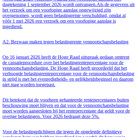
dagtekening 1 september 2026 wordt ontvangen.Als de gegevens uit
het verzoek om een voorlopige aanslag ongewijzigd zijn
overgenomen, wordt geen belastingrente verschuldigd, omdat al
vóór 1 mei 2026 een verzoek om een voorlopige aanslag is
ingediend.
A2. Bezwaar maken tegen belastingrente vennootschapsbelasting
Op 16 januari 2026 heeft de Hoge Raad uitspraak gedaan omtrent
de cassatieprocedure over het belastingrentepercentage voor de
vennootschapsbelasting. De Hoge Raad heeft geoordeeld dat het
verhoogde belastingrentepercentage voor de vennootschapsbelasting
in strijd is met het evenredigheids- en gelijkheidsbeginsel en daarom
niet mag worden toegepast.
Dit betekent dat de voorheen gehanteerde rentepercentages buiten
beschouwing moet blijven en dat voor de vennootschapsbelasting
moet worden aangesloten bij het rentepercentage dat geldt voor de
overige belastingen. Voor 2026 bedraagt deze 5%.
Voor de belastingplichtigen die tegen de opgelegde definitieve