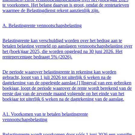
te voorkomen. Het belang daarvan is groot, omdat de rentetarieven
waarmee de Belastingdienst rekent aanzienlijk zijn.
A. Belastingrente vennootschapsbelasting
Belastingrente kan verschuldigd worden over het bedrag aan te
betalen belasting vermeld op aanslagen vennootschapsbelasting over
het (boek)jaar 2025, die worden opgelegd na 30 juni 2026. Het
rentepercentage bedraagt 5% (2026).
De periode waarover belastingrente in rekening kan worden
gebracht, loopt van 1 juli 2026 tot uiterlijk 6 weken na de
dagtekening van de opgelegde aanslag.[1]Ingeval van een gebroken
boekjaar, loopt de periode waarover de rente wordt berekend van de
eerste dag van de zevende maand volgende op het einde van het
boekjaar tot uiterlijk 6 weken na de dagtekening van de aanslag.
A1. Voorkomen van te betalen belastingrente
vennootschapsbelasting
Belastingrente wordt voorkomen door vóór 1 juni 2026 een aangifte