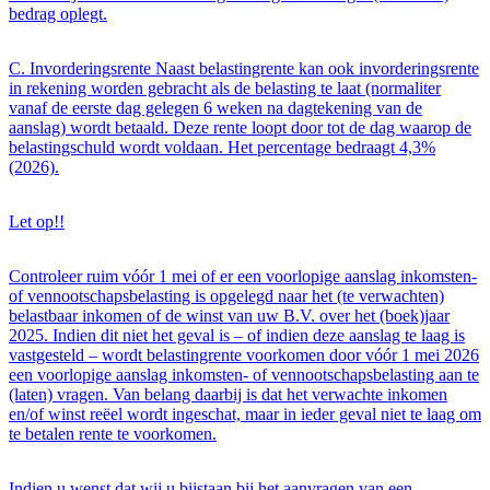
bedrag oplegt.
C. Invorderingsrente Naast belastingrente kan ook invorderingsrente
in rekening worden gebracht als de belasting te laat (normaliter
vanaf de eerste dag gelegen 6 weken na dagtekening van de
aanslag) wordt betaald. Deze rente loopt door tot de dag waarop de
belastingschuld wordt voldaan. Het percentage bedraagt 4,3%
(2026).
Let op!!
Controleer ruim vóór 1 mei of er een voorlopige aanslag inkomsten-
of vennootschapsbelasting is opgelegd naar het (te verwachten)
belastbaar inkomen of de winst van uw B.V. over het (boek)jaar
2025. Indien dit niet het geval is – of indien deze aanslag te laag is
vastgesteld – wordt belastingrente voorkomen door vóór 1 mei 2026
een voorlopige aanslag inkomsten- of vennootschapsbelasting aan te
(laten) vragen. Van belang daarbij is dat het verwachte inkomen
en/of winst reëel wordt ingeschat, maar in ieder geval niet te laag om
te betalen rente te voorkomen.
Indien u wenst dat wij u bijstaan bij het aanvragen van een