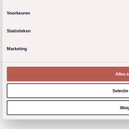
Voorkeuren
Statistieken
Marketing
Alles 
Selectie
Wei