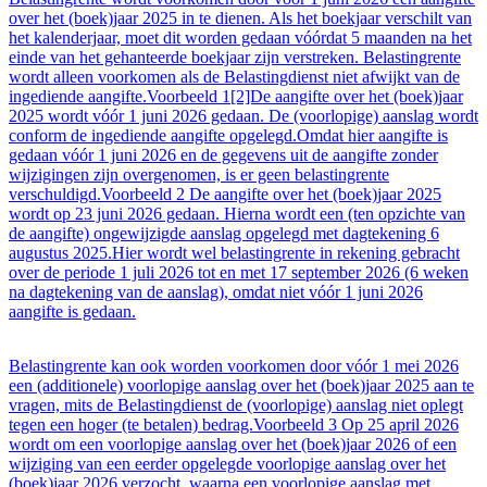
over het (boek)jaar 2025 in te dienen. Als het boekjaar verschilt van
het kalenderjaar, moet dit worden gedaan vóórdat 5 maanden na het
einde van het gehanteerde boekjaar zijn verstreken. Belastingrente
wordt alleen voorkomen als de Belastingdienst niet afwijkt van de
ingediende aangifte.Voorbeeld 1[2]De aangifte over het (boek)jaar
2025 wordt vóór 1 juni 2026 gedaan. De (voorlopige) aanslag wordt
conform de ingediende aangifte opgelegd.Omdat hier aangifte is
gedaan vóór 1 juni 2026 en de gegevens uit de aangifte zonder
wijzigingen zijn overgenomen, is er geen belastingrente
verschuldigd.Voorbeeld 2 De aangifte over het (boek)jaar 2025
wordt op 23 juni 2026 gedaan. Hierna wordt een (ten opzichte van
de aangifte) ongewijzigde aanslag opgelegd met dagtekening 6
augustus 2025.Hier wordt wel belastingrente in rekening gebracht
over de periode 1 juli 2026 tot en met 17 september 2026 (6 weken
na dagtekening van de aanslag), omdat niet vóór 1 juni 2026
aangifte is gedaan.
Belastingrente kan ook worden voorkomen door vóór 1 mei 2026
een (additionele) voorlopige aanslag over het (boek)jaar 2025 aan te
vragen, mits de Belastingdienst de (voorlopige) aanslag niet oplegt
tegen een hoger (te betalen) bedrag.Voorbeeld 3 Op 25 april 2026
wordt om een voorlopige aanslag over het (boek)jaar 2026 of een
wijziging van een eerder opgelegde voorlopige aanslag over het
(boek)jaar 2026 verzocht, waarna een voorlopige aanslag met