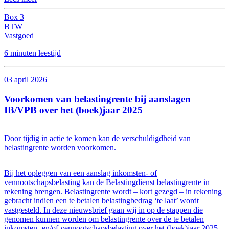
Box 3
BTW
Vastgoed
6 minuten leestijd
03 april 2026
Voorkomen van belastingrente bij aanslagen
IB/VPB over het (boek)jaar 2025
Door tijdig in actie te komen kan de verschuldigdheid van
belastingrente worden voorkomen.
Bij het opleggen van een aanslag inkomsten- of
vennootschapsbelasting kan de Belastingdienst belastingrente in
rekening brengen. Belastingrente wordt – kort gezegd – in rekening
gebracht indien een te betalen belastingbedrag ‘te laat’ wordt
vastgesteld. In deze nieuwsbrief gaan wij in op de stappen die
genomen kunnen worden om belastingrente over de te betalen
inkomsten- en/of vennootschapsbelasting over het (boek)jaar 2025