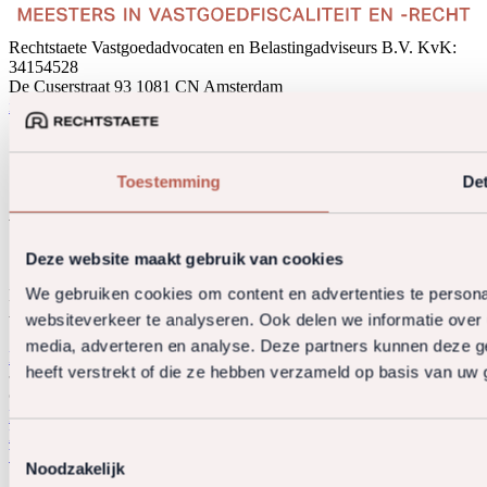
Rechtstaete Vastgoedadvocaten en Belastingadviseurs B.V.
KvK:
34154528
De Cuserstraat 93
1081 CN Amsterdam
info@rechtstaete.nl
+31 20 5730360
Sectoren
Expertises
Toestemming
Det
Over ons
Word Meester
Deze website maakt gebruik van cookies
We gebruiken cookies om content en advertenties te persona
Kennis telt, karakter nog meer. Geen lagen om achter te
websiteverkeer te analyseren. Ook delen we informatie over 
verschuilen. Alleen de inhoud.
media, adverteren en analyse. Deze partners kunnen deze g
Bekijk onze vacatures
heeft verstrekt of die ze hebben verzameld op basis van uw 
© 2026 Rechtstaete. All rights reserved.
Privacy policy
Algemene voorwaarden
Klachtenregeling
Derdengelden
Toestemmingsselectie
Website door OGonline.nl
Noodzakelijk