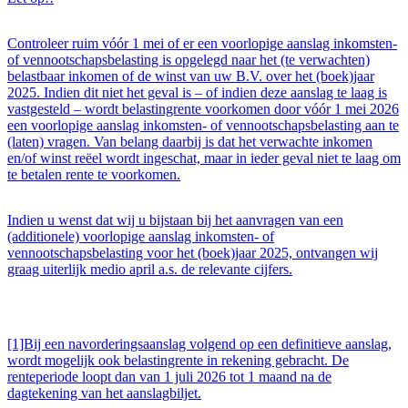
Controleer ruim vóór 1 mei of er een voorlopige aanslag inkomsten-
of vennootschapsbelasting is opgelegd naar het (te verwachten)
belastbaar inkomen of de winst van uw B.V. over het (boek)jaar
2025. Indien dit niet het geval is – of indien deze aanslag te laag is
vastgesteld – wordt belastingrente voorkomen door vóór 1 mei 2026
een voorlopige aanslag inkomsten- of vennootschapsbelasting aan te
(laten) vragen. Van belang daarbij is dat het verwachte inkomen
en/of winst reëel wordt ingeschat, maar in ieder geval niet te laag om
te betalen rente te voorkomen.
Indien u wenst dat wij u bijstaan bij het aanvragen van een
(additionele) voorlopige aanslag inkomsten- of
vennootschapsbelasting voor het (boek)jaar 2025, ontvangen wij
graag uiterlijk medio april a.s. de relevante cijfers.
[1]Bij een navorderingsaanslag volgend op een definitieve aanslag,
wordt mogelijk ook belastingrente in rekening gebracht. De
renteperiode loopt dan van 1 juli 2026 tot 1 maand na de
dagtekening van het aanslagbiljet.