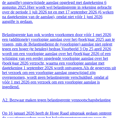
de aangifte) ongewijzigde aanslag opgelegd met dagtekening 6
augustus 2025.Hier wordt wel belastingrente in rekening gebracht
over de periode 1 juli 2026 tot en met 17 september 2026 (6 weken
na dagtekening van de aanslag), omdat niet vóór 1 juni 2026
aangifte is gedaan.
Belastingrente kan ook worden voorkomen door vóór 1 mei 2026
een (additionele) voorlopige aanslag over het (boek)jaar 2025 aan te
vragen, mits de Belastingdienst de (voorlopige) aanslag niet oplegt
tegen een hoger (te betalen) bedrag.Voorbeeld 3 Op 25 april 2026
wordt om een voorlopige aanslag over het (boek)jaar 2026 of een
wijziging van een eerder opgelegde voorlopige aanslag over het
(boek)jaar 2026 verzocht, waarna een voorlopige aanslag met
dagtekening 1 september 2026 wordt ontvangen.Als de gegevens uit
het verzoek om een voorlopige aanslag ongewijzigd zijn
overgenomen, wordt geen belastingrente verschuldigd, omdat al
vóór 1 mei 2026 een verzoek om een voorlopige aanslag is
ingediend.
A2. Bezwaar maken tegen belastingrente vennootschapsbelasting
Op 16 januari 2026 heeft de Hoge Raad uitspraak gedaan omtrent
de cassatieprocedure over het belastingrentepercentage voor de