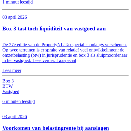
1 minuut leestijd
03 april 2026
Box 3 tast toch liquiditeit van vastgoed aan
De 27e editie van de PropertyNL Taxspecial is onlangs verschenen.
Op twee terreinen is er sprake van relatief veel ontwikkelingen: de
omzetbelasting (btw) in jurisprudentie en box 3 als sluipmoordenaar
in het vastgoed. Lees verder: Taxspecial
Lees meer
Box 3
BTW
Vastgoed
6 minuten leestijd
03 april 2026
Voorkomen van belastingrente bij aanslagen