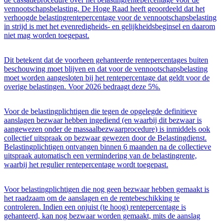
vennootschapsbelasting. De Hoge Raad heeft geoordeeld dat het
verhoogde belastingrentepercentage voor de vennootschapsbelasting
in strijd is met het evenredigheids- en gelijkheidsbeginsel en daarom
niet mag worden toegepast.
Dit betekent dat de voorheen gehanteerde rentepercentages buiten
beschouwing moet blijven en dat voor de vennootschapsbelasting
moet worden aangesloten bij het rentepercentage dat geldt voor de
overige belastingen. Voor 2026 bedraagt deze 5%.
Voor de belastingplichtigen die tegen de opgelegde definitieve
aanslagen bezwaar hebben ingediend (en waarbij dit bezwaar is
aangewezen onder de massaalbezwaarprocedure) is inmiddels ook
collectief uitspraak op bezwaar gewezen door de Belastingdienst.
Belastingplichtigen ontvangen binnen 6 maanden na de collectieve
uitspraak automatisch een vermindering van de belastingrente,
waarbij het regulier rentepercentage wordt toegepast.
Voor belastingplichtigen die nog geen bezwaar hebben gemaakt is
het raadzaam om de aanslagen en de rentebeschikking te
controleren. Indien een onjuist (te hoog) rentepercentage is
gehanteerd, kan nog bezwaar worden gemaakt, mits de aanslag