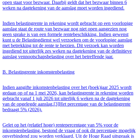
open staat voor bezwaar. Daarbij geldt dat het bezwaar binnen 6
weken na dagtekening van de aanslag moet worden ingediend.
Indien belastingrente in rekening wordt gebracht op een voorlopige
aanslag staat de route van bezwaar nog niet open aangezien nog
geen sprake is van een formele rentebeschikking. Indien gewenst
kunt u de Belastingdienst wel verzoeken om de voorlopige aanslag
met betrekking tot de rente te herzien. Dit verzoek kan worden
ingediend tot uiterlijk zes weken na dagtekening van de definitieve
aanslag vennootschapsbelasting over het betreffende jaar.
B. Belastingrente inkomstenbelasting
Indien aangifte inkomstenbelasting over het (boek)jaar 2025 wordt
gedaan op of na 1 mei 2026, kan belastingrente in rekening worden
gebracht vanaf 1 juli 2026 tot uiterlijk 6 weken na de dagtekening
van de opgelegde aanslag.[3]Het percentage van de belastingrente
bedraagt 5% (2026).
Gelet op het (relatief hoge) rentepercentage van 5% voor de
inkomstenbelasting, bestond de vraag of ook dit percentage mogelijk
onverbindend zou worden verklaard. Uit de Hoge Raad uitspraak is