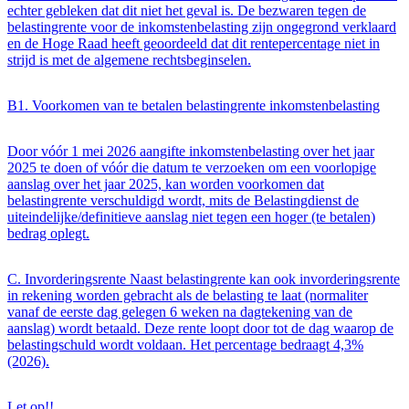
echter gebleken dat dit niet het geval is. De bezwaren tegen de
belastingrente voor de inkomstenbelasting zijn ongegrond verklaard
en de Hoge Raad heeft geoordeeld dat dit rentepercentage niet in
strijd is met de algemene rechtsbeginselen.
B1. Voorkomen van te betalen belastingrente inkomstenbelasting
Door vóór 1 mei 2026 aangifte inkomstenbelasting over het jaar
2025 te doen of vóór die datum te verzoeken om een voorlopige
aanslag over het jaar 2025, kan worden voorkomen dat
belastingrente verschuldigd wordt, mits de Belastingdienst de
uiteindelijke/definitieve aanslag niet tegen een hoger (te betalen)
bedrag oplegt.
C. Invorderingsrente Naast belastingrente kan ook invorderingsrente
in rekening worden gebracht als de belasting te laat (normaliter
vanaf de eerste dag gelegen 6 weken na dagtekening van de
aanslag) wordt betaald. Deze rente loopt door tot de dag waarop de
belastingschuld wordt voldaan. Het percentage bedraagt 4,3%
(2026).
Let op!!