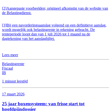
[2]Aangepaste voorbeelden; origineel afkomstig van de website van
de Belastingdienst.
[3]Bij een navorderingsaanslag volgend op een definitieve aanslag,
wordt mogelijk ook belastingrente in rekening gebracht. De
renteperiode loopt dan van 1 juli 2026 tot 1 maand na de
dagtekening van het aanslagbiljet.
Lees meer
Belastingrente
Fiscaal
IB
1 minuut leestijd
17 maart 2026
25 jaar boxensysteem: van frisse start tot
hoofdpijndossier