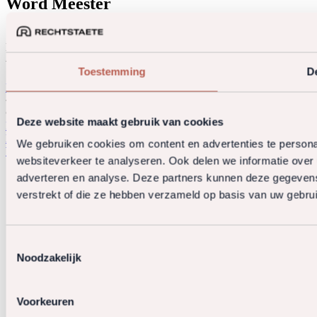
Word Meester
Kennis telt, karakter nog meer. Geen lagen om achter te
verschuilen. Alleen de inhoud.
Toestemming
De
Bekijk onze vacatures
© 2026 Rechtstaete. All rights reserved.
Deze website maakt gebruik van cookies
Privacy policy
Algemene voorwaarden
Klachtenregeling
Derdengelden
We gebruiken cookies om content en advertenties te persona
Website door OGonline.nl
websiteverkeer te analyseren. Ook delen we informatie over 
adverteren en analyse. Deze partners kunnen deze gegevens
verstrekt of die ze hebben verzameld op basis van uw gebru
Toestemmingsselectie
Noodzakelijk
Voorkeuren