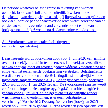
De periode waarover belastingrente in rekening kan worden
gebracht, loopt van 1 juli 2026 tot uiterlijk 6 weken na de
dagtekening van de opgelegde aanslag.[1]Ingeval van een gebroken
boekjaar, loopt de periode waarover de rente wordt berekend van de
eerste dag van de zevende maand volgende op het einde van het
boekjaar tot uiterlijk 6 weken na de dagtekening van de aanslag.
A1. Voorkomen van te betalen belastingrente
vennootschapsbelasting
Belastingrente wordt voorkomen door vóór 1 juni 2026 een aangifte
over het (boek)jaar 2025 in te dienen. Als het boekjaar verschilt van
het kalenderjaar, moet dit worden gedaan vóórdat 5 maanden na het
einde van het gehanteerde boekjaar zijn verstreken. Belastingrente
wordt alleen voorkomen als de Belastingdienst niet afwijkt van de
ingediende aangifte.Voorbeeld 1[2]De aangifte over het (boek)jaar
2025 wordt vóór 1 juni 2026 gedaan. De (voorlopige) aanslag wordt
conform de ingediende aangifte opgelegd.Omdat hier aangifte is
gedaan vóór 1 juni 2026 en de gegevens uit de aangifte zonder
wijzigingen zijn overgenomen, is er geen belastingrente
verschuldigd.Voorbeeld 2 De aangifte over het (boek)jaar 2025
wordt op 23 juni 2026 gedaan. Hierna wordt een (ten opzichte van