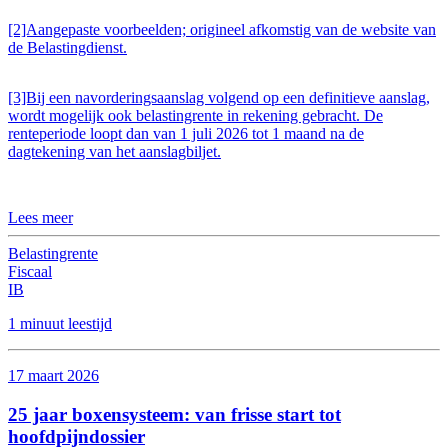
[2]Aangepaste voorbeelden; origineel afkomstig van de website van
de Belastingdienst.
[3]Bij een navorderingsaanslag volgend op een definitieve aanslag,
wordt mogelijk ook belastingrente in rekening gebracht. De
renteperiode loopt dan van 1 juli 2026 tot 1 maand na de
dagtekening van het aanslagbiljet.
Lees meer
Belastingrente
Fiscaal
IB
1 minuut leestijd
17 maart 2026
25 jaar boxensysteem: van frisse start tot
hoofdpijndossier