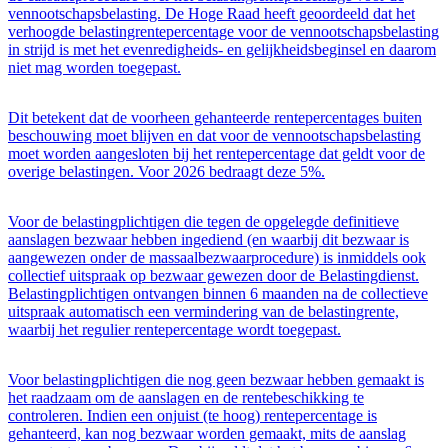
vennootschapsbelasting. De Hoge Raad heeft geoordeeld dat het
verhoogde belastingrentepercentage voor de vennootschapsbelasting
in strijd is met het evenredigheids- en gelijkheidsbeginsel en daarom
niet mag worden toegepast.
Dit betekent dat de voorheen gehanteerde rentepercentages buiten
beschouwing moet blijven en dat voor de vennootschapsbelasting
moet worden aangesloten bij het rentepercentage dat geldt voor de
overige belastingen. Voor 2026 bedraagt deze 5%.
Voor de belastingplichtigen die tegen de opgelegde definitieve
aanslagen bezwaar hebben ingediend (en waarbij dit bezwaar is
aangewezen onder de massaalbezwaarprocedure) is inmiddels ook
collectief uitspraak op bezwaar gewezen door de Belastingdienst.
Belastingplichtigen ontvangen binnen 6 maanden na de collectieve
uitspraak automatisch een vermindering van de belastingrente,
waarbij het regulier rentepercentage wordt toegepast.
Voor belastingplichtigen die nog geen bezwaar hebben gemaakt is
het raadzaam om de aanslagen en de rentebeschikking te
controleren. Indien een onjuist (te hoog) rentepercentage is
gehanteerd, kan nog bezwaar worden gemaakt, mits de aanslag