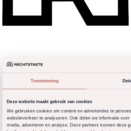
Toestemming
Deta
Rechtstaete Vastgoedadvocaten en Belastingadviseurs B.V.
KvK:
34154528
De Cuserstraat 93
1081 CN Amsterdam
info@rechtstaete.nl
+31 20 5730360
Deze website maakt gebruik van cookies
Sectoren
We gebruiken cookies om content en advertenties te persona
Expertises
websiteverkeer te analyseren. Ook delen we informatie over 
Over ons
media, adverteren en analyse. Deze partners kunnen deze g