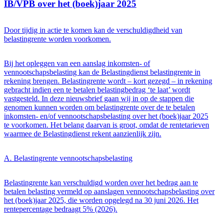
IB/VPB over het (boek)jaar 2025
Door tijdig in actie te komen kan de verschuldigdheid van
belastingrente worden voorkomen.
Bij het opleggen van een aanslag inkomsten- of
vennootschapsbelasting kan de Belastingdienst belastingrente in
rekening brengen. Belastingrente wordt – kort gezegd – in rekening
gebracht indien een te betalen belastingbedrag ‘te laat’ wordt
vastgesteld. In deze nieuwsbrief gaan wij in op de stappen die
genomen kunnen worden om belastingrente over de te betalen
inkomsten- en/of vennootschapsbelasting over het (boek)jaar 2025
te voorkomen. Het belang daarvan is groot, omdat de rentetarieven
waarmee de Belastingdienst rekent aanzienlijk zijn.
A. Belastingrente vennootschapsbelasting
Belastingrente kan verschuldigd worden over het bedrag aan te
betalen belasting vermeld op aanslagen vennootschapsbelasting over
het (boek)jaar 2025, die worden opgelegd na 30 juni 2026. Het
rentepercentage bedraagt 5% (2026).