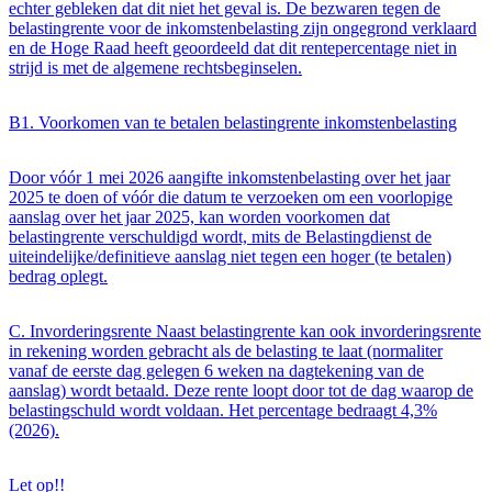
echter gebleken dat dit niet het geval is. De bezwaren tegen de
belastingrente voor de inkomstenbelasting zijn ongegrond verklaard
en de Hoge Raad heeft geoordeeld dat dit rentepercentage niet in
strijd is met de algemene rechtsbeginselen.
B1. Voorkomen van te betalen belastingrente inkomstenbelasting
Door vóór 1 mei 2026 aangifte inkomstenbelasting over het jaar
2025 te doen of vóór die datum te verzoeken om een voorlopige
aanslag over het jaar 2025, kan worden voorkomen dat
belastingrente verschuldigd wordt, mits de Belastingdienst de
uiteindelijke/definitieve aanslag niet tegen een hoger (te betalen)
bedrag oplegt.
C. Invorderingsrente Naast belastingrente kan ook invorderingsrente
in rekening worden gebracht als de belasting te laat (normaliter
vanaf de eerste dag gelegen 6 weken na dagtekening van de
aanslag) wordt betaald. Deze rente loopt door tot de dag waarop de
belastingschuld wordt voldaan. Het percentage bedraagt 4,3%
(2026).
Let op!!