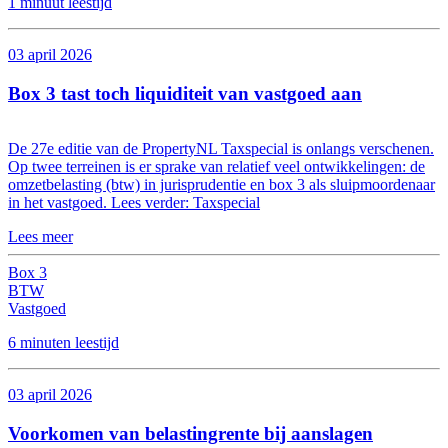
1 minuut leestijd
03 april 2026
Box 3 tast toch liquiditeit van vastgoed aan
De 27e editie van de PropertyNL Taxspecial is onlangs verschenen.
Op twee terreinen is er sprake van relatief veel ontwikkelingen: de
omzetbelasting (btw) in jurisprudentie en box 3 als sluipmoordenaar
in het vastgoed. Lees verder: Taxspecial
Lees meer
Box 3
BTW
Vastgoed
6 minuten leestijd
03 april 2026
Voorkomen van belastingrente bij aanslagen