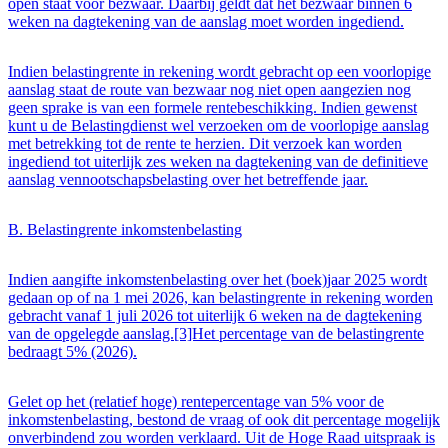
open staat voor bezwaar. Daarbij geldt dat het bezwaar binnen 6
weken na dagtekening van de aanslag moet worden ingediend.
Indien belastingrente in rekening wordt gebracht op een voorlopige
aanslag staat de route van bezwaar nog niet open aangezien nog
geen sprake is van een formele rentebeschikking. Indien gewenst
kunt u de Belastingdienst wel verzoeken om de voorlopige aanslag
met betrekking tot de rente te herzien. Dit verzoek kan worden
ingediend tot uiterlijk zes weken na dagtekening van de definitieve
aanslag vennootschapsbelasting over het betreffende jaar.
B. Belastingrente inkomstenbelasting
Indien aangifte inkomstenbelasting over het (boek)jaar 2025 wordt
gedaan op of na 1 mei 2026, kan belastingrente in rekening worden
gebracht vanaf 1 juli 2026 tot uiterlijk 6 weken na de dagtekening
van de opgelegde aanslag.[3]Het percentage van de belastingrente
bedraagt 5% (2026).
Gelet op het (relatief hoge) rentepercentage van 5% voor de
inkomstenbelasting, bestond de vraag of ook dit percentage mogelijk
onverbindend zou worden verklaard. Uit de Hoge Raad uitspraak is