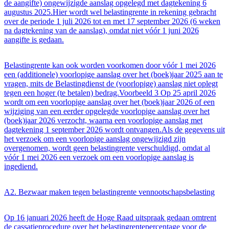
de aangifte) ongewijzigde aanslag opgelegd met dagtekening 6
augustus 2025.Hier wordt wel belastingrente in rekening gebracht
over de periode 1 juli 2026 tot en met 17 september 2026 (6 weken
na dagtekening van de aanslag), omdat niet vóór 1 juni 2026
aangifte is gedaan.
Belastingrente kan ook worden voorkomen door vóór 1 mei 2026
een (additionele) voorlopige aanslag over het (boek)jaar 2025 aan te
vragen, mits de Belastingdienst de (voorlopige) aanslag niet oplegt
tegen een hoger (te betalen) bedrag.Voorbeeld 3 Op 25 april 2026
wordt om een voorlopige aanslag over het (boek)jaar 2026 of een
wijziging van een eerder opgelegde voorlopige aanslag over het
(boek)jaar 2026 verzocht, waarna een voorlopige aanslag met
dagtekening 1 september 2026 wordt ontvangen.Als de gegevens uit
het verzoek om een voorlopige aanslag ongewijzigd zijn
overgenomen, wordt geen belastingrente verschuldigd, omdat al
vóór 1 mei 2026 een verzoek om een voorlopige aanslag is
ingediend.
A2. Bezwaar maken tegen belastingrente vennootschapsbelasting
Op 16 januari 2026 heeft de Hoge Raad uitspraak gedaan omtrent
de cassatieprocedure over het belastingrentepercentage voor de