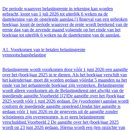
De periode waarover belastingrente in rekening kan worden
gebracht, loopt van 1 juli 2026 tot uiterlijk 6 weken na de
dagtekening van de opgelegde aanslag.[1]Ingeval van een gebroken
boekjaar, loopt de periode waarover de rente wordt berekend van de
eerste dag van de zevende maand volgende op het einde van het
boekjaar tot uiterlijk 6 weken na de dagtekening van de aanslag.
A1. Voorkomen van te betalen belastingrente
vennootschapsbelasting
Belastingrente wordt voorkomen door vóór 1 juni 2026 een aangifte
over het (boek)jaar 2025 in te dienen. Als het boekjaar verschilt van
het kalenderjaar, moet dit worden gedaan vóórdat 5 maanden na het
einde van het gehanteerde boekjaar zijn verstreken. Belastingrente
wordt alleen voorkomen als de Belastingdienst niet afwijkt van de
ingediende aangifte.Voorbeeld 1[2]De aangifte over het (boek)jaar
2025 wordt vóór 1 juni 2026 gedaan. De (voorlopige) aanslag wordt
conform de ingediende aangifte opgelegd.Omdat hier aangifte is
gedaan vóór 1 juni 2026 en de gegevens uit de aangifte zonder
wijzigingen zijn overgenomen, is er geen belastingrente
verschuldigd.Voorbeeld 2 De aangifte over het (boek)jaar 2025
wordt op 23 juni 2026 gedaan. Hierna wordt een (ten opzichte van