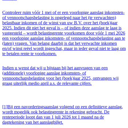
Controleer ruim vóór 1 mei of er een voorlopige aanslag inkomsten-
of vennootschapsbelasting is opgelegd naar het (te verwachten)
belastbaar inkomen of de winst van uw B.V. over het (boek)jaar
2025. Indien dit niet het geval is – of indien deze aanslag te laag is
vastgesteld – wordt belastingrente voorkomen door vóór 1 mei 2026
een voorlopige aanslag inkomsten- of vennootschapsbelasting aan te
(laten) vragen. Van belang daarbij is dat het verwachte inkomen
en/of winst reëel wordt ingeschat, maar in ieder geval niet te laag om
te betalen rente te voorkomen.
Indien u wenst dat wij u bijstaan bij het aanvragen van een
(additionele) voorlopige aanslag inkomsten- of
vennootschapsbelasting voor het (boek)jaar 2025, ontvangen wij
graag uiterlijk medio april a.s. de relevante cijfers.
[1]Bij een navorderingsaanslag volgend op een definitieve aanslag,
wordt mogelijk ook belastingrente in rekening gebracht. De
renteperiode loopt dan van 1 juli 2026 tot 1 maand na de
dagtekening van het aanslagbiljet.