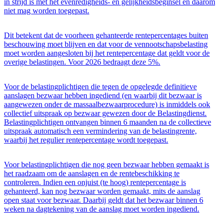
in strijd is met het evenredigheids- en gelijkheidsbeginsel en daarom
niet mag worden toegepast.
Dit betekent dat de voorheen gehanteerde rentepercentages buiten
beschouwing moet blijven en dat voor de vennootschapsbelasting
moet worden aangesloten bij het rentepercentage dat geldt voor de
overige belastingen. Voor 2026 bedraagt deze 5%.
Voor de belastingplichtigen die tegen de opgelegde definitieve
aanslagen bezwaar hebben ingediend (en waarbij dit bezwaar is
aangewezen onder de massaalbezwaarprocedure) is inmiddels ook
collectief uitspraak op bezwaar gewezen door de Belastingdienst.
Belastingplichtigen ontvangen binnen 6 maanden na de collectieve
uitspraak automatisch een vermindering van de belastingrente,
waarbij het regulier rentepercentage wordt toegepast.
Voor belastingplichtigen die nog geen bezwaar hebben gemaakt is
het raadzaam om de aanslagen en de rentebeschikking te
controleren. Indien een onjuist (te hoog) rentepercentage is
gehanteerd, kan nog bezwaar worden gemaakt, mits de aanslag
open staat voor bezwaar. Daarbij geldt dat het bezwaar binnen 6
weken na dagtekening van de aanslag moet worden ingediend.