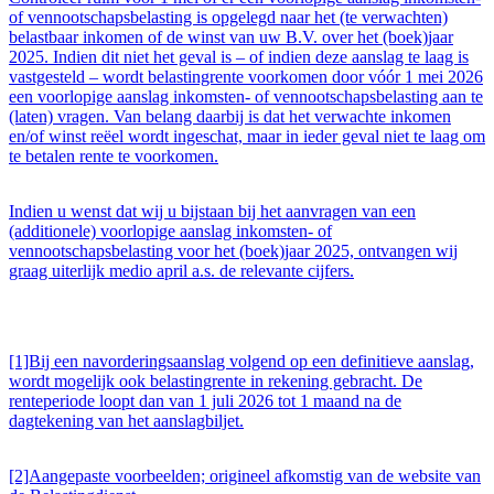
of vennootschapsbelasting is opgelegd naar het (te verwachten)
belastbaar inkomen of de winst van uw B.V. over het (boek)jaar
2025. Indien dit niet het geval is – of indien deze aanslag te laag is
vastgesteld – wordt belastingrente voorkomen door vóór 1 mei 2026
een voorlopige aanslag inkomsten- of vennootschapsbelasting aan te
(laten) vragen. Van belang daarbij is dat het verwachte inkomen
en/of winst reëel wordt ingeschat, maar in ieder geval niet te laag om
te betalen rente te voorkomen.
Indien u wenst dat wij u bijstaan bij het aanvragen van een
(additionele) voorlopige aanslag inkomsten- of
vennootschapsbelasting voor het (boek)jaar 2025, ontvangen wij
graag uiterlijk medio april a.s. de relevante cijfers.
[1]Bij een navorderingsaanslag volgend op een definitieve aanslag,
wordt mogelijk ook belastingrente in rekening gebracht. De
renteperiode loopt dan van 1 juli 2026 tot 1 maand na de
dagtekening van het aanslagbiljet.
[2]Aangepaste voorbeelden; origineel afkomstig van de website van