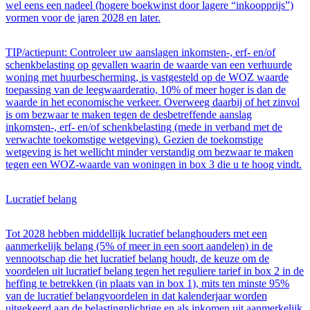
wel eens een nadeel (hogere boekwinst door lagere “inkoopprijs”)
vormen voor de jaren 2028 en later.
TIP/actiepunt: Controleer uw aanslagen inkomsten-, erf- en/of
schenkbelasting op gevallen waarin de waarde van een verhuurde
woning met huurbescherming, is vastgesteld op de WOZ waarde
toepassing van de leegwaarderatio, 10% of meer hoger is dan de
waarde in het economische verkeer. Overweeg daarbij of het zinvol
is om bezwaar te maken tegen de desbetreffende aanslag
inkomsten-, erf- en/of schenkbelasting (mede in verband met de
verwachte toekomstige wetgeving). Gezien de toekomstige
wetgeving is het wellicht minder verstandig om bezwaar te maken
tegen een WOZ-waarde van woningen in box 3 die u te hoog vindt.
Lucratief belang
Tot 2028 hebben middellijk lucratief belanghouders met een
aanmerkelijk belang (5% of meer in een soort aandelen) in de
vennootschap die het lucratief belang houdt, de keuze om de
voordelen uit lucratief belang tegen het reguliere tarief in box 2 in de
heffing te betrekken (in plaats van in box 1), mits ten minste 95%
van de lucratief belangvoordelen in dat kalenderjaar worden
uitgekeerd aan de belastingplichtige en als inkomen uit aanmerkelijk