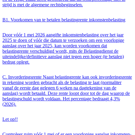
strijd is met de algemene rechtsbeginselen.
B1. Voorkomen van te betalen belastingrente inkomstenbelasting
Door vóór 1 mei 2026 aangifte inkomstenbelasting over het jaar
2025 te doen of vóór die datum te verzoeken om een voorlopige
aanslag over het jaar 2025, kan worden voorkomen dat
belastingrente verschuldigd wordt, mits de Belastingdienst de
uiteindelijke/definitieve aanslag niet tegen een hoger (te betalen)
bedrag oplegt.
C. Invorderingsrente Naast belastingrente kan ook invorderingsrente
in rekening worden gebracht als de belasting te laat (normaliter
vanaf de eerste dag gelegen 6 weken na dagtekening van de
aanslag) wordt betaald. Deze rente loopt door tot de dag waarop de
belastingschuld wordt voldaan. Het percentage bedraagt 4,3%
(2026).
Let op!!
Controleer ruim vóór 1 mei of er een voorlopige aanslag inkomsten-