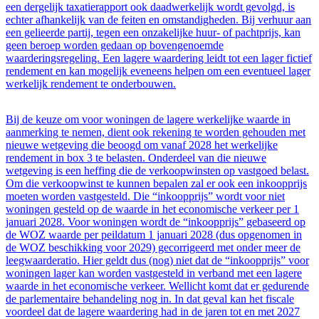
een dergelijk taxatierapport ook daadwerkelijk wordt gevolgd, is
echter afhankelijk van de feiten en omstandigheden. Bij verhuur aan
een gelieerde partij, tegen een onzakelijke huur- of pachtprijs, kan
geen beroep worden gedaan op bovengenoemde
waarderingsregeling. Een lagere waardering leidt tot een lager fictief
rendement en kan mogelijk eveneens helpen om een eventueel lager
werkelijk rendement te onderbouwen.
Bij de keuze om voor woningen de lagere werkelijke waarde in
aanmerking te nemen, dient ook rekening te worden gehouden met
nieuwe wetgeving die beoogd om vanaf 2028 het werkelijke
rendement in box 3 te belasten. Onderdeel van die nieuwe
wetgeving is een heffing die de verkoopwinsten op vastgoed belast.
Om die verkoopwinst te kunnen bepalen zal er ook een inkoopprijs
moeten worden vastgesteld. Die “inkoopprijs” wordt voor niet
woningen gesteld op de waarde in het economische verkeer per 1
januari 2028. Voor woningen wordt de “inkoopprijs” gebaseerd op
de WOZ waarde per peildatum 1 januari 2028 (dus opgenomen in
de WOZ beschikking voor 2029) gecorrigeerd met onder meer de
leegwaarderatio. Hier geldt dus (nog) niet dat de “inkoopprijs” voor
woningen lager kan worden vastgesteld in verband met een lagere
waarde in het economische verkeer. Wellicht komt dat er gedurende
de parlementaire behandeling nog in. In dat geval kan het fiscale
voordeel dat de lagere waardering had in de jaren tot en met 2027