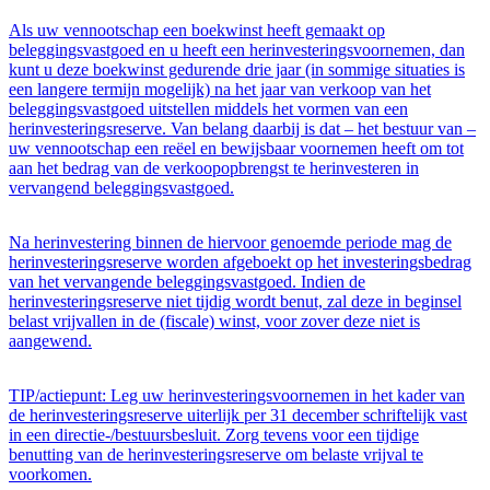
Als uw vennootschap een boekwinst heeft gemaakt op
beleggingsvastgoed en u heeft een herinvesteringsvoornemen, dan
kunt u deze boekwinst gedurende drie jaar (in sommige situaties is
een langere termijn mogelijk) na het jaar van verkoop van het
beleggingsvastgoed uitstellen middels het vormen van een
herinvesteringsreserve. Van belang daarbij is dat – het bestuur van –
uw vennootschap een reëel en bewijsbaar voornemen heeft om tot
aan het bedrag van de verkoopopbrengst te herinvesteren in
vervangend beleggingsvastgoed.
Na herinvestering binnen de hiervoor genoemde periode mag de
herinvesteringsreserve worden afgeboekt op het investeringsbedrag
van het vervangende beleggingsvastgoed. Indien de
herinvesteringsreserve niet tijdig wordt benut, zal deze in beginsel
belast vrijvallen in de (fiscale) winst, voor zover deze niet is
aangewend.
TIP/actiepunt: Leg uw herinvesteringsvoornemen in het kader van
de herinvesteringsreserve uiterlijk per 31 december schriftelijk vast
in een directie-/bestuursbesluit. Zorg tevens voor een tijdige
benutting van de herinvesteringsreserve om belaste vrijval te
voorkomen.