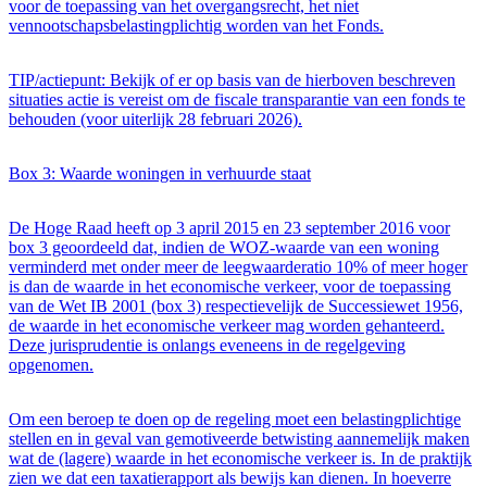
voor de toepassing van het overgangsrecht, het niet
vennootschapsbelastingplichtig worden van het Fonds.
TIP/actiepunt: Bekijk of er op basis van de hierboven beschreven
situaties actie is vereist om de fiscale transparantie van een fonds te
behouden (voor uiterlijk 28 februari 2026).
Box 3: Waarde woningen in verhuurde staat
De Hoge Raad heeft op 3 april 2015 en 23 september 2016 voor
box 3 geoordeeld dat, indien de WOZ-waarde van een woning
verminderd met onder meer de leegwaarderatio 10% of meer hoger
is dan de waarde in het economische verkeer, voor de toepassing
van de Wet IB 2001 (box 3) respectievelijk de Successiewet 1956,
de waarde in het economische verkeer mag worden gehanteerd.
Deze jurisprudentie is onlangs eveneens in de regelgeving
opgenomen.
Om een beroep te doen op de regeling moet een belastingplichtige
stellen en in geval van gemotiveerde betwisting aannemelijk maken
wat de (lagere) waarde in het economische verkeer is. In de praktijk
zien we dat een taxatierapport als bewijs kan dienen. In hoeverre