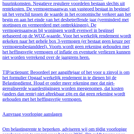
huurinkomsten. Negatieve reguliere voordelen bestaan slechts uit
rentekosten. De vermogensaanwas van vastgoed bestaat in beginsel
uit het verschil tussen de waarde in het economische verkeer aan het
begin en aan het einde van het desbetreffende jaar (verminderd met
stortingen en vermeerderd met onttrekkingen). De
vermogensaanwas bij woningen wordt evenwel in beginsel
gebaseerd op de WOZ-waarde. Voor het werkelijk rendement wordt
gekeken naar het gehele box 3-vermogen (er bestaat geen keuze per
vermogensbestanddeel). Voorts wordt geen rekening gehouden met
het heffingsvrije vermogen of inflatie en eventuele verliezen kunnen
niet worden verrekend over de jaargrens heen.
TIP/actiepunt: Beoordeel per aangiftejaar of het voor u zinvol is om
het formulier Opgaaf werkelijk rendement in te dienen bij de
Belastingdienst. Houd er onder meer rekening mee dat niet-
gerealiseerde waardestijgingen worden meegenomen, dat kosten
(anders dan rente) niet aftrekbaar zijn en dat geen rekening wordt
gehouden met het heffingsvrije vermogen.
Aanvraag voorlopige aanslagen
Om belastingrente te beperken, adviseren wij om tijdig voorlopige