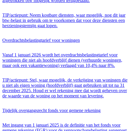
afgetrokken btw mogelijk worden terugbetaald.
TIP/actiepunt: Neem kostbare diensten, waar mogelijk, nog dit jaar
btw-belast in gebruik om te voorkomen dat voor deze diensten een
herzieningstermijn gaat lopen.
Overdrachtsbelastingtarief voor woningen
Vanaf 1 januari 2026 wordt het overdrachtsbelastingtarief voor
woningen die niet als hoofdverblijf dienen (verhuurde woningen,
maar ook een vakantiewoning) verlaagd van 10,4% naar 8%.
TIP/actiepunt: Stel, waar mogelijk, de verkrijging van woningen die
u niet als eigen woning (hoofdverblijf) gaat gebruiken uit tot na 31
december 2025. Houd er wel rekening mee dat wordt geheven over
de waarde van de woning op het moment van levering.
Tijdelijk overgangsrecht fonds voor gemene rekening
Met ingang van 1 januari 2025 is de definitie van het fonds voor
gemene rekening (FGR) voor de vennootschapsbelasting aangepast.