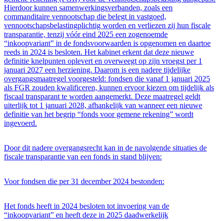
Hierdoor kunnen samenwerkingsverbanden, zoals een
commanditaire vennootschap die belegt in vastgoed,
vennootschapsbelastingplichtig worden en verliezen zij hun fiscale
transparantie, tenzij vóór eind 2025 een zogenoemde
“inkoopvariant” in de fondsvoorwaarden is opgenomen en daartoe
reeds in 2024 is besloten. Het kabinet erkent dat deze nieuwe
definitie knelpunten oplevert en overweegt op zijn vroegst per 1
januari 2027 een herziening. Daarom is een nadere tijdelijke
overgangsmaatregel voorgesteld: fondsen die vanaf 1 januari 2025
als FGR zouden kwalificeren, kunnen ervoor kiezen om tijdelijk als
fiscaal transparant te worden aangemerkt. Deze maatregel geldt
uiterlijk tot 1 januari 2028, afhankelijk van wanneer een nieuwe
definitie van het begrip “fonds voor gemene rekening” wordt
ingevoerd.
Door dit nadere overgangsrecht kan in de navolgende situaties de
fiscale transparantie van een fonds in stand blijven:
Voor fondsen die per 31 december 2024 bestonden:
Het fonds heeft in 2024 besloten tot invoering van de
“inkoopvariant” en heeft deze in 2025 daadwerkelijk