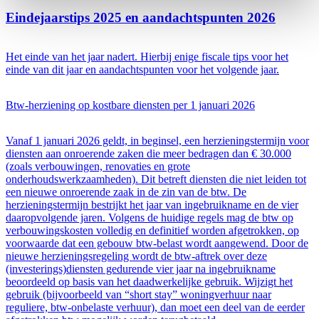
Eindejaarstips 2025 en aandachtspunten 2026
Het einde van het jaar nadert. Hierbij enige fiscale tips voor het
einde van dit jaar en aandachtspunten voor het volgende jaar.
Btw-herziening op kostbare diensten per 1 januari 2026
Vanaf 1 januari 2026 geldt, in beginsel, een herzieningstermijn voor
diensten aan onroerende zaken die meer bedragen dan € 30.000
(zoals verbouwingen, renovaties en grote
onderhoudswerkzaamheden). Dit betreft diensten die niet leiden tot
een nieuwe onroerende zaak in de zin van de btw. De
herzieningstermijn bestrijkt het jaar van ingebruikname en de vier
daaropvolgende jaren. Volgens de huidige regels mag de btw op
verbouwingskosten volledig en definitief worden afgetrokken, op
voorwaarde dat een gebouw btw-belast wordt aangewend. Door de
nieuwe herzieningsregeling wordt de btw-aftrek over deze
(investerings)diensten gedurende vier jaar na ingebruikname
beoordeeld op basis van het daadwerkelijke gebruik. Wijzigt het
gebruik (bijvoorbeeld van “short stay” woningverhuur naar
reguliere, btw-onbelaste verhuur), dan moet een deel van de eerder