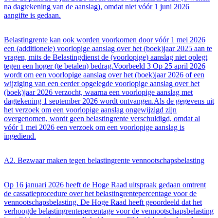
na dagtekening van de aanslag), omdat niet vóór 1 juni 2026
aangifte is gedaan.
Belastingrente kan ook worden voorkomen door vóór 1 mei 2026
een (additionele) voorlopige aanslag over het (boek)jaar 2025 aan te
vragen, mits de Belastingdienst de (voorlopige) aanslag niet oplegt
tegen een hoger (te betalen) bedrag.Voorbeeld 3 Op 25 april 2026
wordt om een voorlopige aanslag over het (boek)jaar 2026 of een
wijziging van een eerder opgelegde voorlopige aanslag over het
(boek)jaar 2026 verzocht, waarna een voorlopige aanslag met
dagtekening 1 september 2026 wordt ontvangen.Als de gegevens uit
het verzoek om een voorlopige aanslag ongewijzigd zijn
overgenomen, wordt geen belastingrente verschuldigd, omdat al
vóór 1 mei 2026 een verzoek om een voorlopige aanslag is
ingediend.
A2. Bezwaar maken tegen belastingrente vennootschapsbelasting
Op 16 januari 2026 heeft de Hoge Raad uitspraak gedaan omtrent
de cassatieprocedure over het belastingrentepercentage voor de
vennootschapsbelasting. De Hoge Raad heeft geoordeeld dat het
verhoogde belastingrentepercentage voor de vennootschapsbelasting