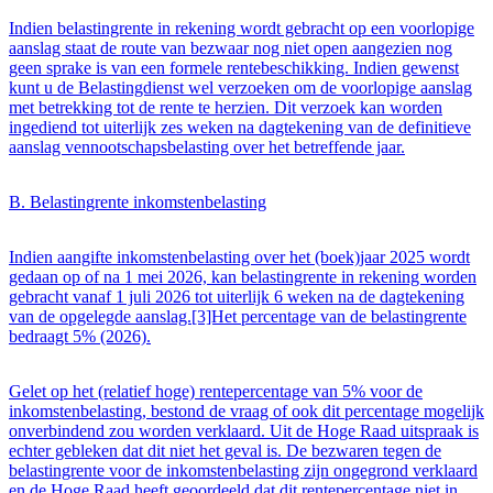
Indien belastingrente in rekening wordt gebracht op een voorlopige
aanslag staat de route van bezwaar nog niet open aangezien nog
geen sprake is van een formele rentebeschikking. Indien gewenst
kunt u de Belastingdienst wel verzoeken om de voorlopige aanslag
met betrekking tot de rente te herzien. Dit verzoek kan worden
ingediend tot uiterlijk zes weken na dagtekening van de definitieve
aanslag vennootschapsbelasting over het betreffende jaar.
B. Belastingrente inkomstenbelasting
Indien aangifte inkomstenbelasting over het (boek)jaar 2025 wordt
gedaan op of na 1 mei 2026, kan belastingrente in rekening worden
gebracht vanaf 1 juli 2026 tot uiterlijk 6 weken na de dagtekening
van de opgelegde aanslag.[3]Het percentage van de belastingrente
bedraagt 5% (2026).
Gelet op het (relatief hoge) rentepercentage van 5% voor de
inkomstenbelasting, bestond de vraag of ook dit percentage mogelijk
onverbindend zou worden verklaard. Uit de Hoge Raad uitspraak is
echter gebleken dat dit niet het geval is. De bezwaren tegen de
belastingrente voor de inkomstenbelasting zijn ongegrond verklaard
en de Hoge Raad heeft geoordeeld dat dit rentepercentage niet in