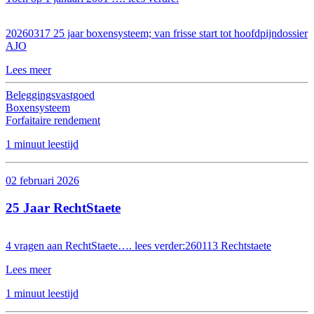
20260317 25 jaar boxensysteem; van frisse start tot hoofdpijndossier
AJO
Lees meer
Beleggingsvastgoed
Boxensysteem
Forfaitaire rendement
1 minuut leestijd
02 februari 2026
25 Jaar RechtStaete
4 vragen aan RechtStaete…. lees verder:260113 Rechtstaete
Lees meer
1 minuut leestijd