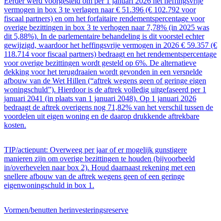
Eerder werd voorgesteld om per 1 januari 2026 het heffingsvrije
vermogen in box 3 te verlagen naar € 51.396 (€ 102.792 voor
fiscaal partners) en om het forfaitaire rendementspercentage voor
overige bezittingen in box 3 te verhogen naar 7,78% (in 2025 was
dit 5,88%). In de parlementaire behandeling is dit voorstel echter
gewijzigd, waardoor het heffingsvrije vermogen in 2026 € 59.357 (€
118.714 voor fiscaal partners) bedraagt en het rendementspercentage
voor overige bezittingen wordt gesteld op 6%. De alternatieve
dekking voor het terugdraaien wordt gevonden in een versnelde
afbouw van de Wet Hillen (“aftrek wegens geen of geringe eigen
woningschuld”). Hierdoor is de aftrek volledig uitgefaseerd per 1
januari 2041 (in plaats van 1 januari 2048). Op 1 januari 2026
bedraagt de aftrek overigens nog 71,82% van het verschil tussen de
voordelen uit eigen woning en de daarop drukkende aftrekbare
kosten.
TIP/actiepunt: Overweeg per jaar of er mogelijk gunstigere
manieren zijn om overige bezittingen te houden (bijvoorbeeld
in/overhevelen naar box 2). Houd daarnaast rekening met een
snellere afbouw van de aftrek wegens geen of een geringe
eigenwoningschuld in box 1.
Vormen/benutten herinvesteringsreserve