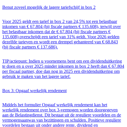
Benut zoveel mogelijk de lagere tariefschijf in box 2
Voor 2025 geldt een tarief in box 2 van 24,5% tot een belastbaar
inkomen van € 67.804 (bij fiscale partners € 135.608), terwijl over
het belastbaar inkomen dat de € 67.804 (bij fiscale partners €
135.608) overschrijdt een tarief van 31% geldt. Voor 2026 gelden
dezelfde tarieven en wordt een drempel gehanteerd van € 68.843
(bij fiscale partners € 137.686).
TIP/actiepunt: Indien u voornemens bent om een dividenduitkering
te doen en u over 2025 minder inkomen in box 2 heeft dan € 67.804
per fiscaal partner, doe dan nog in 2025 een dividenduitkering om
gebruik te maken van het lagere tarief.
Box 3: Opgaaf werkelijk rendement
Middels het formulier Opgaaf werkelijk rendement kan het
werkelijk rendement over box 3-vermogen worden doorgegeven
aan de Belastingdienst. Dit bestaat uit de reguliere voordelen en de
vermogensaanwas van bezittingen en schulden. Positieve reguliere
voordelen bestaan uit onder andere rente, dividend en