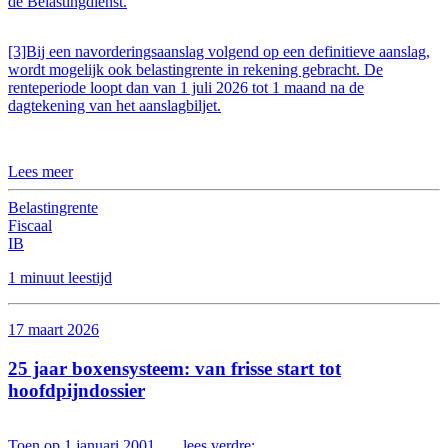
de Belastingdienst.
[3]Bij een navorderingsaanslag volgend op een definitieve aanslag,
wordt mogelijk ook belastingrente in rekening gebracht. De
renteperiode loopt dan van 1 juli 2026 tot 1 maand na de
dagtekening van het aanslagbiljet.
Lees meer
Belastingrente
Fiscaal
IB
1 minuut leestijd
17 maart 2026
25 jaar boxensysteem: van frisse start tot
hoofdpijndossier
Toen op 1 januari 2001 …. lees verdre: