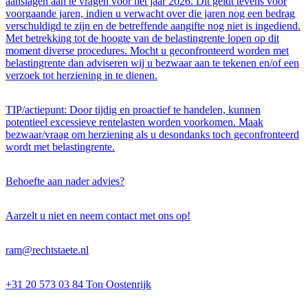
aanslagen aan te vragen voor het jaar 2026. Dit geldt tevens voor
voorgaande jaren, indien u verwacht over die jaren nog een bedrag
verschuldigd te zijn en de betreffende aangifte nog niet is ingediend.
Met betrekking tot de hoogte van de belastingrente lopen op dit
moment diverse procedures. Mocht u geconfronteerd worden met
belastingrente dan adviseren wij u bezwaar aan te tekenen en/of een
verzoek tot herziening in te dienen.
TIP/actiepunt: Door tijdig en proactief te handelen, kunnen
potentieel excessieve rentelasten worden voorkomen. Maak
bezwaar/vraag om herziening als u desondanks toch geconfronteerd
wordt met belastingrente.
Behoefte aan nader advies?
Aarzelt u niet en neem contact met ons op!
ram@rechtstaete.nl
+31 20 573 03 84 Ton Oostenrijk