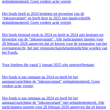
geïmplementeerd. Geen verdere actie vereist;
Het fonds heeft in 2024 besloten tot invoering van de
“inkoopvariant” en heeft deze in 2025 niet daadwerkelijk
geïmplementeerd. Geen verdere actie vereist;
Het fonds bestond reeds in 2024 en heeft in 2024 niet besloten tot
invoering van de “inkoopvariant”. Alle participanten moeten voor
28 februari 2026 aangeven dat zij kiezen voor de toepassing van het
overgangsrecht, het niet vennootschapsbelastingplichtig worden van
het Fonds.
Voor fondsen die vanaf 1 januari 2025 zijn opgezet/bestaan:
Het fonds is pas ontstaan na 2024 en heeft bij het
aangaan/oprichting de “inkoopvariant” geïmplementeerd. Geen
verdere actie vereist;
Het fonds is pas ontstaan na 2024 en heeft bij het
aangaan/oprichting de “inkoopvariant” niet geïmplementeerd. Alle
participanten moeten voor 28 februari 2026 aangeven dat zij kiezen