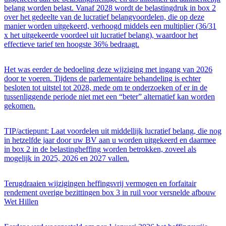
belang worden belast. Vanaf 2028 wordt de belastingdruk in box 2
over het gedeelte van de lucratief belangvoordelen, die op deze
manier worden uitgekeerd, verhoogd middels een multiplier (36/31
x het uitgekeerde voordeel uit lucratief belang), waardoor het
effectieve tarief ten hoogste 36% bedraagt.
Het was eerder de bedoeling deze wijziging met ingang van 2026
door te voeren. Tijdens de parlementaire behandeling is echter
besloten tot uitstel tot 2028, mede om te onderzoeken of er in de
tussenliggende periode niet met een “beter” alternatief kan worden
gekomen.
TIP/actiepunt: Laat voordelen uit middellijk lucratief belang, die nog
in hetzelfde jaar door uw BV aan u worden uitgekeerd en daarmee
in box 2 in de belastingheffing worden betrokken, zoveel als
mogelijk in 2025, 2026 en 2027 vallen.
Terugdraaien wijzigingen heffingsvrij vermogen en forfaitair
rendement overige bezittingen box 3 in ruil voor versnelde afbouw
Wet Hillen