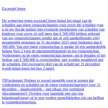
Excessief lenen
De wetgeving tegen excessief lenen belast het totaal van de
schulden aan eigen vennootschappen voor zover die schulden (van
u en uw fiscale partner met eventuele toerekening van schulden van
kinderen voor zover zij zelf meer dan € 500.000 hebben geleend
van uw vennootschappen zonder dat zij zelf aandeelhouder zijn)
gezamenlijk genomen op 31 december 2025 meer bedragen dan €
500.000. Van een eigen vennootschap is sprake bij een aanmerkelijk
belang (box 2 voor de inkomstenbelasting) in een vennootschap.
Vorderingen op de eigen vennootschap mogen, om te bepalen of het
bedrag van € 500.000 is overschreden, niet worden gesaldeerd met
de schulden. Het excessieve deel van de schuld per 31 december
wordt belast tegen het box 2-tarief.
TIP/actiepunt: Probeer er zoveel mogelijk voor te zorgen dat
vorderingen en schulden op de eigen vennootschap(pen) voor 31
december – daadwerkelijk – met elkaar zijn verrekend
(documenteren!). Overleg voor jaareinde met ons (uw
belastingadviseur) of er nog verdere mogelijkheden zijn om heffing
te vermijden/beperken.