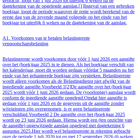
gebracht, loopt van 1 juli 2026 tot uiterlijk 6 weken na de
dagtekening van de opgelegde aanslag.[1]Ingeval van een gebroken
boekjaar, loopt de periode waarover de rente wordt berekend van de
eerste dag van de zevende maand volgende op het einde van het
boekjaar tot uiterlijk 6 weken na de dagtekening van de aanslag.
A1. Voorkomen van te betalen belastingrente
vennootschapsbelasting
Belastingrente wordt voorkomen door vóór 1 juni 2026 een aangifte
over het (boek)jaar 2025 in te dienen. Als het boekjaar verschilt van
het kalenderjaar, moet dit worden gedaan vóórdat 5 maanden na het
einde van het gehanteerde boekjaar zijn verstreken. Belastingrente
wordt alleen voorkomen als de Belastingdienst niet afwijkt van de
ingediende aangifte.Voorbeeld 1[2]De aangifte over het (boek)jaar
2025 wordt vóór 1 juni 2026 gedaan. De (voorlopige) aanslag wordt
conform de ingediende aangifte opgelegd.Omdat hier aangifte is
gedaan vóór 1 juni 2026 en de gegevens uit de aangifte zonder
wijzigingen zijn overgenomen, is er geen belastingrente
verschuldigd.Voorbeeld 2 De aangifte over het (boek)jaar 2025
wordt op 23 juni 2026 gedaan. Hierna wordt een (ten opzichte van
de aangifte) ongewijzigde aanslag opgelegd met dagtekening 6
augustus 2025.Hier wordt wel belastingrente in rekening gebracht
over de periode 1 juli 2026 tot en met 17 september 2026 (6 weken