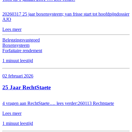
20260317 25 jaar boxensysteem; van frisse start tot hoofdpijndossier
AJO
Lees meer
Beleggingsvastgoed
Boxensysteem
Forfaitaire rendement
1 minuut leestijd
02 februari 2026
25 Jaar RechtStaete
4 vragen aan RechtStaete…. lees verder:260113 Rechtstaete
Lees meer
1 minuut leestijd