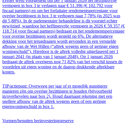
Eerder werd voorgesteld om per 1 januari 2026 het heffingsvrije
vermogen in box 3 te verlagen naar € 51.396 (€ 102.792 voor
fiscaal partners) en om het forfaitaire rendementspercentage voor
overige bezittingen in box 3 te verhogen naar 7,78% (in 2025 was
dit 5,88%). In de parlementaire behandeling is dit voorstel echter
gewijzigd, waardoor het heffingsvrije vermogen in 2026 € 59.357 (€
118.714 voor fiscaal partners) bedraagt en het rendementspercentage
voor overige bezittingen wordt gesteld op 6%. De alternatieve
dekking voor het terugdraaien wordt gevonden in een versnelde
afbouw van de Wet Hillen (“aftrek wegens geen of geringe eigen
woningschuld”). Hierdoor is de aftrek volledig uitgefaseerd per 1
januari 2041 (in plaats van 1 januari 2048). Op 1 januari 2026
bedraagt de aftrek overigens nog 71,82% van het verschil tussen de
voordelen uit eigen woning en de daarop drukkende aftrekbare
kosten.
TIP/actiepunt: Overweeg per jaar of er mogelijk gunstigere
manieren zijn om overige bezittingen te houden (bijvoorbeeld
in/overhevelen naar box 2). Houd daarnaast rekening met een
snellere afbouw van de aftrek wegens geen of een geringe
eigenwoningschuld in box 1.
Vormen/benutten herinvesteringsreserve