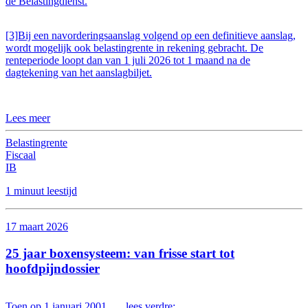
de Belastingdienst.
[3]Bij een navorderingsaanslag volgend op een definitieve aanslag,
wordt mogelijk ook belastingrente in rekening gebracht. De
renteperiode loopt dan van 1 juli 2026 tot 1 maand na de
dagtekening van het aanslagbiljet.
Lees meer
Belastingrente
Fiscaal
IB
1 minuut leestijd
17 maart 2026
25 jaar boxensysteem: van frisse start tot
hoofdpijndossier
Toen op 1 januari 2001 …. lees verdre: