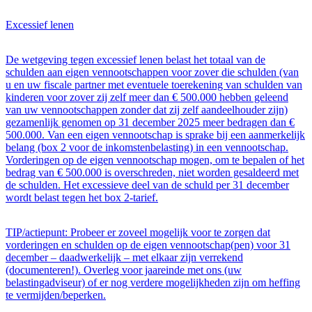
Excessief lenen
De wetgeving tegen excessief lenen belast het totaal van de
schulden aan eigen vennootschappen voor zover die schulden (van
u en uw fiscale partner met eventuele toerekening van schulden van
kinderen voor zover zij zelf meer dan € 500.000 hebben geleend
van uw vennootschappen zonder dat zij zelf aandeelhouder zijn)
gezamenlijk genomen op 31 december 2025 meer bedragen dan €
500.000. Van een eigen vennootschap is sprake bij een aanmerkelijk
belang (box 2 voor de inkomstenbelasting) in een vennootschap.
Vorderingen op de eigen vennootschap mogen, om te bepalen of het
bedrag van € 500.000 is overschreden, niet worden gesaldeerd met
de schulden. Het excessieve deel van de schuld per 31 december
wordt belast tegen het box 2-tarief.
TIP/actiepunt: Probeer er zoveel mogelijk voor te zorgen dat
vorderingen en schulden op de eigen vennootschap(pen) voor 31
december – daadwerkelijk – met elkaar zijn verrekend
(documenteren!). Overleg voor jaareinde met ons (uw
belastingadviseur) of er nog verdere mogelijkheden zijn om heffing
te vermijden/beperken.