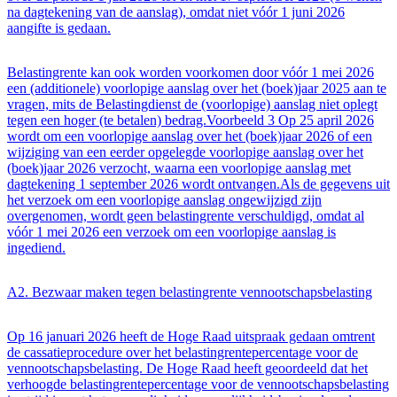
na dagtekening van de aanslag), omdat niet vóór 1 juni 2026
aangifte is gedaan.
Belastingrente kan ook worden voorkomen door vóór 1 mei 2026
een (additionele) voorlopige aanslag over het (boek)jaar 2025 aan te
vragen, mits de Belastingdienst de (voorlopige) aanslag niet oplegt
tegen een hoger (te betalen) bedrag.Voorbeeld 3 Op 25 april 2026
wordt om een voorlopige aanslag over het (boek)jaar 2026 of een
wijziging van een eerder opgelegde voorlopige aanslag over het
(boek)jaar 2026 verzocht, waarna een voorlopige aanslag met
dagtekening 1 september 2026 wordt ontvangen.Als de gegevens uit
het verzoek om een voorlopige aanslag ongewijzigd zijn
overgenomen, wordt geen belastingrente verschuldigd, omdat al
vóór 1 mei 2026 een verzoek om een voorlopige aanslag is
ingediend.
A2. Bezwaar maken tegen belastingrente vennootschapsbelasting
Op 16 januari 2026 heeft de Hoge Raad uitspraak gedaan omtrent
de cassatieprocedure over het belastingrentepercentage voor de
vennootschapsbelasting. De Hoge Raad heeft geoordeeld dat het
verhoogde belastingrentepercentage voor de vennootschapsbelasting