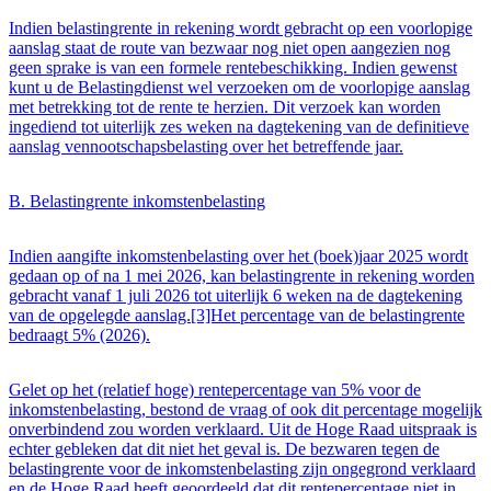
Indien belastingrente in rekening wordt gebracht op een voorlopige
aanslag staat de route van bezwaar nog niet open aangezien nog
geen sprake is van een formele rentebeschikking. Indien gewenst
kunt u de Belastingdienst wel verzoeken om de voorlopige aanslag
met betrekking tot de rente te herzien. Dit verzoek kan worden
ingediend tot uiterlijk zes weken na dagtekening van de definitieve
aanslag vennootschapsbelasting over het betreffende jaar.
B. Belastingrente inkomstenbelasting
Indien aangifte inkomstenbelasting over het (boek)jaar 2025 wordt
gedaan op of na 1 mei 2026, kan belastingrente in rekening worden
gebracht vanaf 1 juli 2026 tot uiterlijk 6 weken na de dagtekening
van de opgelegde aanslag.[3]Het percentage van de belastingrente
bedraagt 5% (2026).
Gelet op het (relatief hoge) rentepercentage van 5% voor de
inkomstenbelasting, bestond de vraag of ook dit percentage mogelijk
onverbindend zou worden verklaard. Uit de Hoge Raad uitspraak is
echter gebleken dat dit niet het geval is. De bezwaren tegen de
belastingrente voor de inkomstenbelasting zijn ongegrond verklaard
en de Hoge Raad heeft geoordeeld dat dit rentepercentage niet in