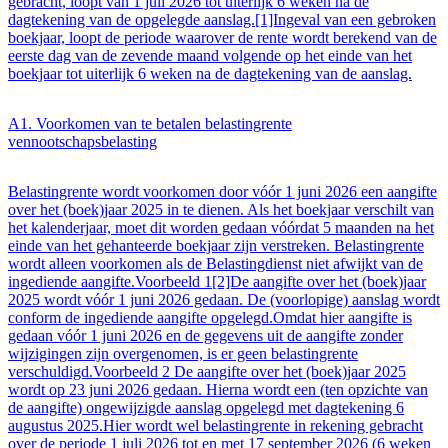
gebracht, loopt van 1 juli 2026 tot uiterlijk 6 weken na de
dagtekening van de opgelegde aanslag.[1]Ingeval van een gebroken
boekjaar, loopt de periode waarover de rente wordt berekend van de
eerste dag van de zevende maand volgende op het einde van het
boekjaar tot uiterlijk 6 weken na de dagtekening van de aanslag.
A1. Voorkomen van te betalen belastingrente
vennootschapsbelasting
Belastingrente wordt voorkomen door vóór 1 juni 2026 een aangifte
over het (boek)jaar 2025 in te dienen. Als het boekjaar verschilt van
het kalenderjaar, moet dit worden gedaan vóórdat 5 maanden na het
einde van het gehanteerde boekjaar zijn verstreken. Belastingrente
wordt alleen voorkomen als de Belastingdienst niet afwijkt van de
ingediende aangifte.Voorbeeld 1[2]De aangifte over het (boek)jaar
2025 wordt vóór 1 juni 2026 gedaan. De (voorlopige) aanslag wordt
conform de ingediende aangifte opgelegd.Omdat hier aangifte is
gedaan vóór 1 juni 2026 en de gegevens uit de aangifte zonder
wijzigingen zijn overgenomen, is er geen belastingrente
verschuldigd.Voorbeeld 2 De aangifte over het (boek)jaar 2025
wordt op 23 juni 2026 gedaan. Hierna wordt een (ten opzichte van
de aangifte) ongewijzigde aanslag opgelegd met dagtekening 6
augustus 2025.Hier wordt wel belastingrente in rekening gebracht
over de periode 1 juli 2026 tot en met 17 september 2026 (6 weken