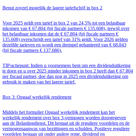
Benut zoveel mogelijk de lagere tariefschijf in box 2
Voor 2025 geldt een tarief in box 2 van 24,5% tot een belastbaar
inkomen van € 67.804 (bij fiscale partners € 135.608), terwijl over
het belastbaar inkomen dat de € 67.804 (bij fiscale partners €
135.608) overschrijdt een tarief van 31% geldt. Voor 2026 gelden
dezelfde tarieven en wordt een drempel gehanteerd van € 68.843
(bij fiscale partners € 137.686).
TIP/actiepunt: Indien u voornemens bent om een dividenduitkering
te doen en u over 2025 minder inkomen in box 2 heeft dan € 67.804
per fiscaal partner, doe dan nog in 2025 een dividenduitkering om
gebruik te maken van het lagere tarief.
Box 3: Opgaaf werkelijk rendement
Middels het formulier Opgaaf werkelijk rendement kan het
werkelijk rendement over box 3-vermogen worden doorgegeven
aan de Belastingdienst. Dit bestaat uit de reguliere voordelen en de
vermogensaanwas van bezittingen en schulden. Positieve reguliere
voordelen bestaan uit onder andere rente, dividend en