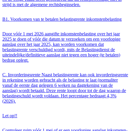
strijd is met de algemene rechtsbeginselen.
B1. Voorkomen van te betalen belastingrente inkomstenbelasting
Door vóór 1 mei 2026 aangifte inkomstenbelasting over het jaar
2025 te doen of vóór die datum te verzoeken om een voorlopige
aanslag over het jaar 2025, kan worden voorkomen dat
belastingrente verschuldigd wordt, mits de Belastingdienst de
uiteindelijke/definitieve aanslag niet tegen een hoger (te betalen)
bedrag oplegt.
C. Invorderingsrente Naast belastingrente kan ook invorderingsrente
in rekening worden gebracht als de belasting te laat (normaliter
vanaf de eerste dag gelegen 6 weken na dagtekening van de
aanslag) wordt betaald. Deze rente loopt door tot de dag waarop de
belastingschuld wordt voldaan. Het percentage bedraagt 4,3%
(2026).
Let op!!
Controleer ruim vóór 1 mei of er een voorlopige aanslag inkomsten-