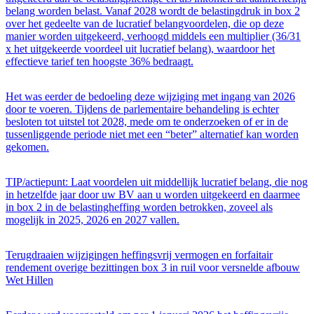
belang worden belast. Vanaf 2028 wordt de belastingdruk in box 2
over het gedeelte van de lucratief belangvoordelen, die op deze
manier worden uitgekeerd, verhoogd middels een multiplier (36/31
x het uitgekeerde voordeel uit lucratief belang), waardoor het
effectieve tarief ten hoogste 36% bedraagt.
Het was eerder de bedoeling deze wijziging met ingang van 2026
door te voeren. Tijdens de parlementaire behandeling is echter
besloten tot uitstel tot 2028, mede om te onderzoeken of er in de
tussenliggende periode niet met een “beter” alternatief kan worden
gekomen.
TIP/actiepunt: Laat voordelen uit middellijk lucratief belang, die nog
in hetzelfde jaar door uw BV aan u worden uitgekeerd en daarmee
in box 2 in de belastingheffing worden betrokken, zoveel als
mogelijk in 2025, 2026 en 2027 vallen.
Terugdraaien wijzigingen heffingsvrij vermogen en forfaitair
rendement overige bezittingen box 3 in ruil voor versnelde afbouw
Wet Hillen