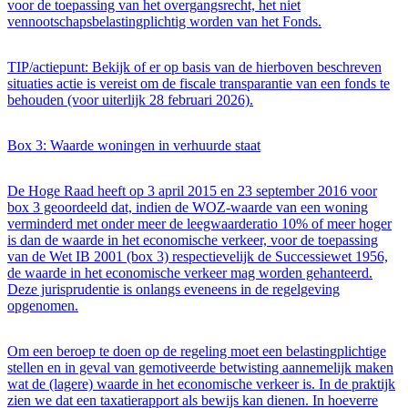
voor de toepassing van het overgangsrecht, het niet
vennootschapsbelastingplichtig worden van het Fonds.
TIP/actiepunt: Bekijk of er op basis van de hierboven beschreven
situaties actie is vereist om de fiscale transparantie van een fonds te
behouden (voor uiterlijk 28 februari 2026).
Box 3: Waarde woningen in verhuurde staat
De Hoge Raad heeft op 3 april 2015 en 23 september 2016 voor
box 3 geoordeeld dat, indien de WOZ-waarde van een woning
verminderd met onder meer de leegwaarderatio 10% of meer hoger
is dan de waarde in het economische verkeer, voor de toepassing
van de Wet IB 2001 (box 3) respectievelijk de Successiewet 1956,
de waarde in het economische verkeer mag worden gehanteerd.
Deze jurisprudentie is onlangs eveneens in de regelgeving
opgenomen.
Om een beroep te doen op de regeling moet een belastingplichtige
stellen en in geval van gemotiveerde betwisting aannemelijk maken
wat de (lagere) waarde in het economische verkeer is. In de praktijk
zien we dat een taxatierapport als bewijs kan dienen. In hoeverre