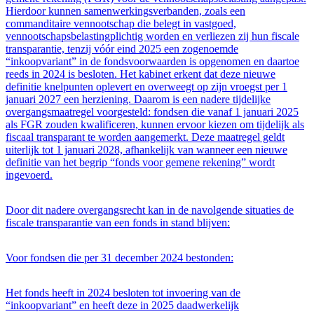
Hierdoor kunnen samenwerkingsverbanden, zoals een
commanditaire vennootschap die belegt in vastgoed,
vennootschapsbelastingplichtig worden en verliezen zij hun fiscale
transparantie, tenzij vóór eind 2025 een zogenoemde
“inkoopvariant” in de fondsvoorwaarden is opgenomen en daartoe
reeds in 2024 is besloten. Het kabinet erkent dat deze nieuwe
definitie knelpunten oplevert en overweegt op zijn vroegst per 1
januari 2027 een herziening. Daarom is een nadere tijdelijke
overgangsmaatregel voorgesteld: fondsen die vanaf 1 januari 2025
als FGR zouden kwalificeren, kunnen ervoor kiezen om tijdelijk als
fiscaal transparant te worden aangemerkt. Deze maatregel geldt
uiterlijk tot 1 januari 2028, afhankelijk van wanneer een nieuwe
definitie van het begrip “fonds voor gemene rekening” wordt
ingevoerd.
Door dit nadere overgangsrecht kan in de navolgende situaties de
fiscale transparantie van een fonds in stand blijven:
Voor fondsen die per 31 december 2024 bestonden:
Het fonds heeft in 2024 besloten tot invoering van de
“inkoopvariant” en heeft deze in 2025 daadwerkelijk