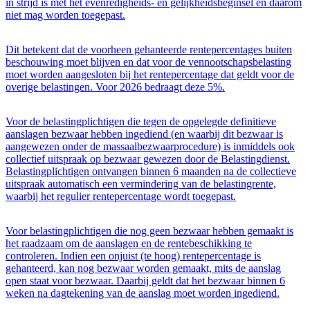
in strijd is met het evenredigheids- en gelijkheidsbeginsel en daarom
niet mag worden toegepast.
Dit betekent dat de voorheen gehanteerde rentepercentages buiten
beschouwing moet blijven en dat voor de vennootschapsbelasting
moet worden aangesloten bij het rentepercentage dat geldt voor de
overige belastingen. Voor 2026 bedraagt deze 5%.
Voor de belastingplichtigen die tegen de opgelegde definitieve
aanslagen bezwaar hebben ingediend (en waarbij dit bezwaar is
aangewezen onder de massaalbezwaarprocedure) is inmiddels ook
collectief uitspraak op bezwaar gewezen door de Belastingdienst.
Belastingplichtigen ontvangen binnen 6 maanden na de collectieve
uitspraak automatisch een vermindering van de belastingrente,
waarbij het regulier rentepercentage wordt toegepast.
Voor belastingplichtigen die nog geen bezwaar hebben gemaakt is
het raadzaam om de aanslagen en de rentebeschikking te
controleren. Indien een onjuist (te hoog) rentepercentage is
gehanteerd, kan nog bezwaar worden gemaakt, mits de aanslag
open staat voor bezwaar. Daarbij geldt dat het bezwaar binnen 6
weken na dagtekening van de aanslag moet worden ingediend.