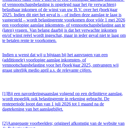
of vennootschapsbelasting is opgelegd naar het (te verwachten)
belastbaar inkomen of de winst van uw B.V. over het (boek)jaar
2025. Indien dit niet het geval is – of indien deze aanslag te laag is
vastgesteld – wordt belastingrente voorkomen door vóór 1 mei 2026
een voorlopige aanslag inkomsten- of vennootschapsbelasting aan te
(laten) vragen. Van belang daarbij is dat het verwachte inkomen
en/of winst reëel wordt ingeschat, maar in ieder geval niet te laag om
te betalen rente te voorkomen.
Indien u wenst dat wij u bijstaan bij het aanvragen van een
(additionele) voorlopige aanslag inkomsten- of
vennootschapsbelasting voor het (boek)jaar 2025, ontvangen wij
graag uiterlijk medio april a.s. de relevante cijfers.
[1]Bij een navorderingsaanslag volgend op een definitieve aanslag,
wordt mogelijk ook belastingrente in rekening gebracht. De
renteperiode loopt dan van 1 juli 2026 tot 1 maand na de
dagtekening van het aanslagbiljet.
[2]Aangepaste voorbeelden; origineel afkomstig van de website van