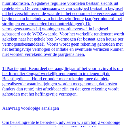
huurinkomsten. Negatieve reguliere voordelen bestaan slechts uit
rentekosten. De vermogensaanwas van vastgoed bestaat in beginsel
uit het verschil tussen de waarde in het economische verkeer aan het
begin en aan het einde van het desbetreffende jaar (verminderd met
stortingen en vermeerderd met onttrekkingen). De
vermogensaanwas bij woningen wordt evenwel in beginsel
gebaseerd op de WOZ-waarde. Voor het werkelijk rendement wordt
gekeken naar het gehele box 3-vermogen (er bestaat geen keuze per
vermogensbestanddeel). Voorts wordt geen rekening gehouden met
het heffingsvrije vermogen of inflatie en eventuele verliezen kunnen
niet worden verrekend over de jaargrens heen.
TIP/actiepunt: Beoordeel per aangiftejaar of het voor u zinvol is om
het formulier Opgaaf werkelijk rendement in te dienen bij de
Belastingdienst. Houd er onder meer rekening mee dat niet-
gerealiseerde waardestijgingen worden meegenomen, dat kosten
(anders dan rente) niet aftrekbaar zijn en dat geen rekening wordt
gehouden met het heffingsvrije vermogen.
Aanvraag voorlopige aanslagen
Om belastingrente te beperken, adviseren wij om tijdig voorlopige