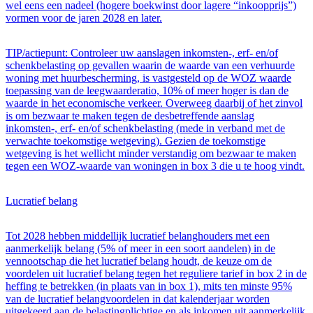
wel eens een nadeel (hogere boekwinst door lagere “inkoopprijs”)
vormen voor de jaren 2028 en later.
TIP/actiepunt: Controleer uw aanslagen inkomsten-, erf- en/of
schenkbelasting op gevallen waarin de waarde van een verhuurde
woning met huurbescherming, is vastgesteld op de WOZ waarde
toepassing van de leegwaarderatio, 10% of meer hoger is dan de
waarde in het economische verkeer. Overweeg daarbij of het zinvol
is om bezwaar te maken tegen de desbetreffende aanslag
inkomsten-, erf- en/of schenkbelasting (mede in verband met de
verwachte toekomstige wetgeving). Gezien de toekomstige
wetgeving is het wellicht minder verstandig om bezwaar te maken
tegen een WOZ-waarde van woningen in box 3 die u te hoog vindt.
Lucratief belang
Tot 2028 hebben middellijk lucratief belanghouders met een
aanmerkelijk belang (5% of meer in een soort aandelen) in de
vennootschap die het lucratief belang houdt, de keuze om de
voordelen uit lucratief belang tegen het reguliere tarief in box 2 in de
heffing te betrekken (in plaats van in box 1), mits ten minste 95%
van de lucratief belangvoordelen in dat kalenderjaar worden
uitgekeerd aan de belastingplichtige en als inkomen uit aanmerkelijk