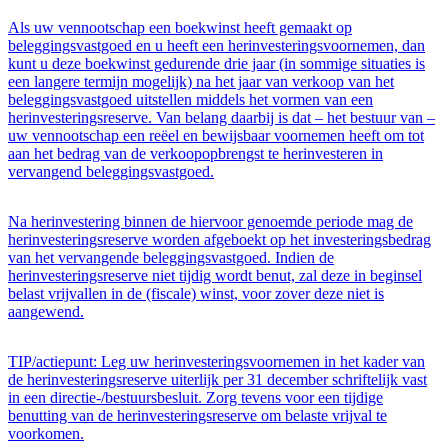
Als uw vennootschap een boekwinst heeft gemaakt op
beleggingsvastgoed en u heeft een herinvesteringsvoornemen, dan
kunt u deze boekwinst gedurende drie jaar (in sommige situaties is
een langere termijn mogelijk) na het jaar van verkoop van het
beleggingsvastgoed uitstellen middels het vormen van een
herinvesteringsreserve. Van belang daarbij is dat – het bestuur van –
uw vennootschap een reëel en bewijsbaar voornemen heeft om tot
aan het bedrag van de verkoopopbrengst te herinvesteren in
vervangend beleggingsvastgoed.
Na herinvestering binnen de hiervoor genoemde periode mag de
herinvesteringsreserve worden afgeboekt op het investeringsbedrag
van het vervangende beleggingsvastgoed. Indien de
herinvesteringsreserve niet tijdig wordt benut, zal deze in beginsel
belast vrijvallen in de (fiscale) winst, voor zover deze niet is
aangewend.
TIP/actiepunt: Leg uw herinvesteringsvoornemen in het kader van
de herinvesteringsreserve uiterlijk per 31 december schriftelijk vast
in een directie-/bestuursbesluit. Zorg tevens voor een tijdige
benutting van de herinvesteringsreserve om belaste vrijval te
voorkomen.