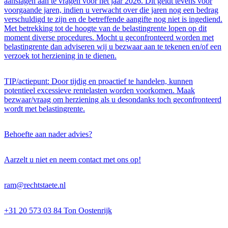
aanslagen aan te vragen voor het jaar 2026. Dit geldt tevens voor
voorgaande jaren, indien u verwacht over die jaren nog een bedrag
verschuldigd te zijn en de betreffende aangifte nog niet is ingediend.
Met betrekking tot de hoogte van de belastingrente lopen op dit
moment diverse procedures. Mocht u geconfronteerd worden met
belastingrente dan adviseren wij u bezwaar aan te tekenen en/of een
verzoek tot herziening in te dienen.
TIP/actiepunt: Door tijdig en proactief te handelen, kunnen
potentieel excessieve rentelasten worden voorkomen. Maak
bezwaar/vraag om herziening als u desondanks toch geconfronteerd
wordt met belastingrente.
Behoefte aan nader advies?
Aarzelt u niet en neem contact met ons op!
ram@rechtstaete.nl
+31 20 573 03 84 Ton Oostenrijk