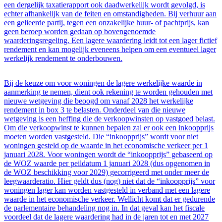
een dergelijk taxatierapport ook daadwerkelijk wordt gevolgd, is
echter afhankelijk van de feiten en omstandigheden. Bij verhuur aan
een gelieerde partij, tegen een onzakelijke huur- of pachtprijs, kan
geen beroep worden gedaan op bovengenoemde
waarderingsregeling. Een lagere waardering leidt tot een lager fictief
rendement en kan mogelijk eveneens helpen om een eventueel lager
werkelijk rendement te onderbouwen.
Bij de keuze om voor woningen de lagere werkelijke waarde in
aanmerking te nemen, dient ook rekening te worden gehouden met
nieuwe wetgeving die beoogd om vanaf 2028 het werkelijke
rendement in box 3 te belasten. Onderdeel van die nieuwe
wetgeving is een heffing die de verkoopwinsten op vastgoed belast.
Om die verkoopwinst te kunnen bepalen zal er ook een inkoopprijs
moeten worden vastgesteld. Die “inkoopprijs” wordt voor niet
woningen gesteld op de waarde in het economische verkeer per 1
januari 2028. Voor woningen wordt de “inkoopprijs” gebaseerd op
de WOZ waarde per peildatum 1 januari 2028 (dus opgenomen in
de WOZ beschikking voor 2029) gecorrigeerd met onder meer de
leegwaarderatio. Hier geldt dus (nog) niet dat de “inkoopprijs” voor
woningen lager kan worden vastgesteld in verband met een lagere
waarde in het economische verkeer. Wellicht komt dat er gedurende
de parlementaire behandeling nog in. In dat geval kan het fiscale
voordeel dat de lagere waardering had in de jaren tot en met 2027