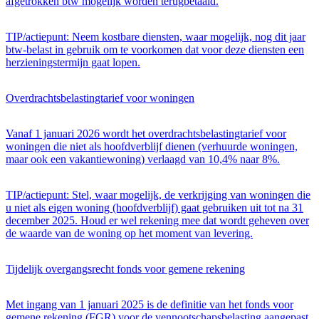
afgetrokken btw mogelijk worden terugbetaald.
TIP/actiepunt: Neem kostbare diensten, waar mogelijk, nog dit jaar
btw-belast in gebruik om te voorkomen dat voor deze diensten een
herzieningstermijn gaat lopen.
Overdrachtsbelastingtarief voor woningen
Vanaf 1 januari 2026 wordt het overdrachtsbelastingtarief voor
woningen die niet als hoofdverblijf dienen (verhuurde woningen,
maar ook een vakantiewoning) verlaagd van 10,4% naar 8%.
TIP/actiepunt: Stel, waar mogelijk, de verkrijging van woningen die
u niet als eigen woning (hoofdverblijf) gaat gebruiken uit tot na 31
december 2025. Houd er wel rekening mee dat wordt geheven over
de waarde van de woning op het moment van levering.
Tijdelijk overgangsrecht fonds voor gemene rekening
Met ingang van 1 januari 2025 is de definitie van het fonds voor
gemene rekening (FGR) voor de vennootschapsbelasting aangepast.