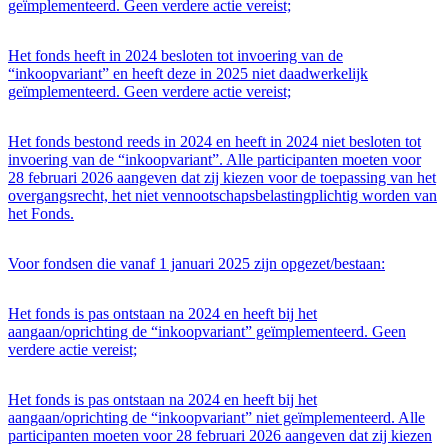
geïmplementeerd. Geen verdere actie vereist;
Het fonds heeft in 2024 besloten tot invoering van de
“inkoopvariant” en heeft deze in 2025 niet daadwerkelijk
geïmplementeerd. Geen verdere actie vereist;
Het fonds bestond reeds in 2024 en heeft in 2024 niet besloten tot
invoering van de “inkoopvariant”. Alle participanten moeten voor
28 februari 2026 aangeven dat zij kiezen voor de toepassing van het
overgangsrecht, het niet vennootschapsbelastingplichtig worden van
het Fonds.
Voor fondsen die vanaf 1 januari 2025 zijn opgezet/bestaan:
Het fonds is pas ontstaan na 2024 en heeft bij het
aangaan/oprichting de “inkoopvariant” geïmplementeerd. Geen
verdere actie vereist;
Het fonds is pas ontstaan na 2024 en heeft bij het
aangaan/oprichting de “inkoopvariant” niet geïmplementeerd. Alle
participanten moeten voor 28 februari 2026 aangeven dat zij kiezen