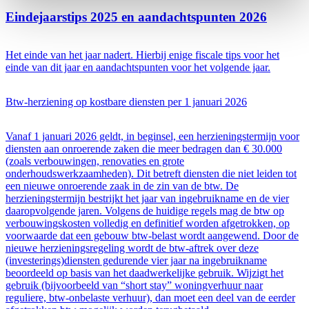
Eindejaarstips 2025 en aandachtspunten 2026
Het einde van het jaar nadert. Hierbij enige fiscale tips voor het
einde van dit jaar en aandachtspunten voor het volgende jaar.
Btw-herziening op kostbare diensten per 1 januari 2026
Vanaf 1 januari 2026 geldt, in beginsel, een herzieningstermijn voor
diensten aan onroerende zaken die meer bedragen dan € 30.000
(zoals verbouwingen, renovaties en grote
onderhoudswerkzaamheden). Dit betreft diensten die niet leiden tot
een nieuwe onroerende zaak in de zin van de btw. De
herzieningstermijn bestrijkt het jaar van ingebruikname en de vier
daaropvolgende jaren. Volgens de huidige regels mag de btw op
verbouwingskosten volledig en definitief worden afgetrokken, op
voorwaarde dat een gebouw btw-belast wordt aangewend. Door de
nieuwe herzieningsregeling wordt de btw-aftrek over deze
(investerings)diensten gedurende vier jaar na ingebruikname
beoordeeld op basis van het daadwerkelijke gebruik. Wijzigt het
gebruik (bijvoorbeeld van “short stay” woningverhuur naar
reguliere, btw-onbelaste verhuur), dan moet een deel van de eerder