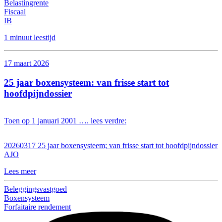
Belastingrente
Fiscaal
IB
1 minuut leestijd
17 maart 2026
25 jaar boxensysteem: van frisse start tot
hoofdpijndossier
Toen op 1 januari 2001 …. lees verdre:
20260317 25 jaar boxensysteem; van frisse start tot hoofdpijndossier
AJO
Lees meer
Beleggingsvastgoed
Boxensysteem
Forfaitaire rendement