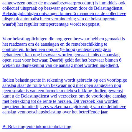
aangewezen onder de massaalbezwaarprocedure) is inmiddels ook
collectief uitspraak op bezwaar gewezen door de Belastingdienst.
Belastingplichtigen ontvangen binnen 6 maanden na de collectieve
uitspraak automatisch een vermindering van de belastingrente,
waarbij het regulier rentepercentage wordt toegepast.
Voor belastingplichtigen die nog geen bezwaar hebben gemaakt is
het raadzaam om de aanslagen en de rentebeschikking te
controleren. Indien een onjuist (te hoog) rentepercentage is
gehanteerd, kan nog bezwaar worden gemaakt, mits de aanslag
open staat voor bezwaar. Daarbij geldt dat het bezwaar binnen 6
weken na dagtekening van de aanslag moet worden ingediend.
Indien belastingrente in rekening wordt gebracht op een voorlopige
aanslag staat de route van bezwaar nog niet open aangezien nog
geen sprake is van een formele rentebeschikking. Indien gewenst
kunt u de Belastingdienst wel verzoeken om de voorlopige aanslag
met betrekking tot de rente te herzien. Dit verzoek kan worden
ingediend tot uiterlijk zes weken na dagtekening van de definitieve
aanslag vennootschapsbelasting over het betreffende jaar.
B. Belastingrente inkomstenbelasting