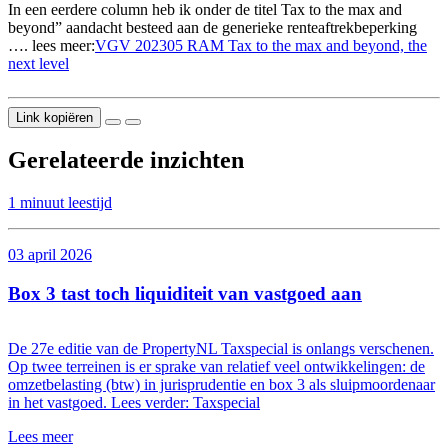
In een eerdere column heb ik onder de titel Tax to the max and
beyond” aandacht besteed aan de generieke renteaftrekbeperking
…. lees meer:
VGV 202305 RAM Tax to the max and beyond, the
next level
Link kopiëren
Gerelateerde inzichten
1 minuut leestijd
03 april 2026
Box 3 tast toch liquiditeit van vastgoed aan
De 27e editie van de PropertyNL Taxspecial is onlangs verschenen.
Op twee terreinen is er sprake van relatief veel ontwikkelingen: de
omzetbelasting (btw) in jurisprudentie en box 3 als sluipmoordenaar
in het vastgoed. Lees verder: Taxspecial
Lees meer