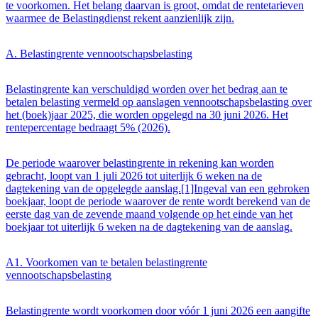
te voorkomen. Het belang daarvan is groot, omdat de rentetarieven
waarmee de Belastingdienst rekent aanzienlijk zijn.
A. Belastingrente vennootschapsbelasting
Belastingrente kan verschuldigd worden over het bedrag aan te
betalen belasting vermeld op aanslagen vennootschapsbelasting over
het (boek)jaar 2025, die worden opgelegd na 30 juni 2026. Het
rentepercentage bedraagt 5% (2026).
De periode waarover belastingrente in rekening kan worden
gebracht, loopt van 1 juli 2026 tot uiterlijk 6 weken na de
dagtekening van de opgelegde aanslag.[1]Ingeval van een gebroken
boekjaar, loopt de periode waarover de rente wordt berekend van de
eerste dag van de zevende maand volgende op het einde van het
boekjaar tot uiterlijk 6 weken na de dagtekening van de aanslag.
A1. Voorkomen van te betalen belastingrente
vennootschapsbelasting
Belastingrente wordt voorkomen door vóór 1 juni 2026 een aangifte