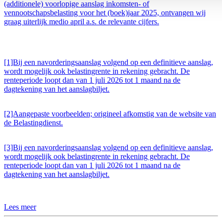
(additionele) voorlopige aanslag inkomsten- of
vennootschapsbelasting voor het (boek)jaar 2025, ontvangen wij
graag uiterlijk medio april a.s. de relevante cijfers.
[1]Bij een navorderingsaanslag volgend op een definitieve aanslag,
wordt mogelijk ook belastingrente in rekening gebracht. De
renteperiode loopt dan van 1 juli 2026 tot 1 maand na de
dagtekening van het aanslagbiljet.
[2]Aangepaste voorbeelden; origineel afkomstig van de website van
de Belastingdienst.
[3]Bij een navorderingsaanslag volgend op een definitieve aanslag,
wordt mogelijk ook belastingrente in rekening gebracht. De
renteperiode loopt dan van 1 juli 2026 tot 1 maand na de
dagtekening van het aanslagbiljet.
Lees meer