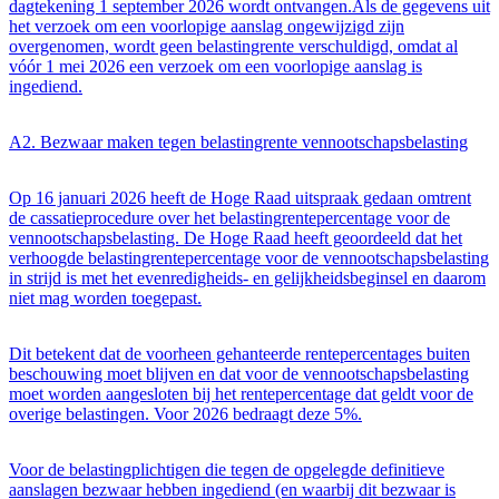
dagtekening 1 september 2026 wordt ontvangen.Als de gegevens uit
het verzoek om een voorlopige aanslag ongewijzigd zijn
overgenomen, wordt geen belastingrente verschuldigd, omdat al
vóór 1 mei 2026 een verzoek om een voorlopige aanslag is
ingediend.
A2. Bezwaar maken tegen belastingrente vennootschapsbelasting
Op 16 januari 2026 heeft de Hoge Raad uitspraak gedaan omtrent
de cassatieprocedure over het belastingrentepercentage voor de
vennootschapsbelasting. De Hoge Raad heeft geoordeeld dat het
verhoogde belastingrentepercentage voor de vennootschapsbelasting
in strijd is met het evenredigheids- en gelijkheidsbeginsel en daarom
niet mag worden toegepast.
Dit betekent dat de voorheen gehanteerde rentepercentages buiten
beschouwing moet blijven en dat voor de vennootschapsbelasting
moet worden aangesloten bij het rentepercentage dat geldt voor de
overige belastingen. Voor 2026 bedraagt deze 5%.
Voor de belastingplichtigen die tegen de opgelegde definitieve
aanslagen bezwaar hebben ingediend (en waarbij dit bezwaar is