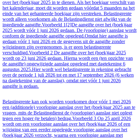
over het (boek)jaar 2025 in te dienen. Als het boekjaar verschilt van
het kalenderjaar, moet dit worden gedaan vóórdat 5 maanden na het
einde van het gehanteerde boekjaar zijn verstreken. Belastingrente
wordt alleen voorkomen als de Belastingdienst niet afwijkt van de
ingediende aangifte.Voorbeeld 1[2]De aangifte over het (boek)jaar
2025 wordt vóór 1 juni 2026 gedaan. De (voorlopige) aanslag wordt
conform de ingediende aangifte opgelegd.Omdat hier aangifte is
gedaan vóór 1 juni 2026 en de gegevens uit de aangifte zonder
wijzigingen zijn overgenomen, is er geen belastingrente
verschuldigd.Voorbeeld 2 De aangifte over het (boek)jaar 2025
wordt op 23 juni 2026 gedaan. Hierna wordt een (ten opzichte van
de aangifte) ongewijzigde aanslag opgelegd met dagtekening 6
augustus 2025.Hier wordt wel belastingrente in rekening gebracht
over de periode 1 juli 2026 tot en met 17 september 2026 (6 weken
na dagtekening van de aanslag), omdat niet vóór 1 juni 2026
aangifte is gedaan.
Belastingrente kan ook worden voorkomen door vóór 1 mei 2026
een (additionele) voorlopige aanslag over het (boek)jaar 2025 aan te
vragen, mits de Belastingdienst de (voorlopige) aanslag niet oplegt
tegen een hoger (te betalen) bedrag.Voorbeeld 3 Op 25 april 2026
wordt om een voorlopige aanslag over het (boek)jaar 2026 of een
wijziging van een eerder opgelegde voorlopige aanslag over het
(boek)jaar 2026 verzocht, waarna een voorlopige aanslag met