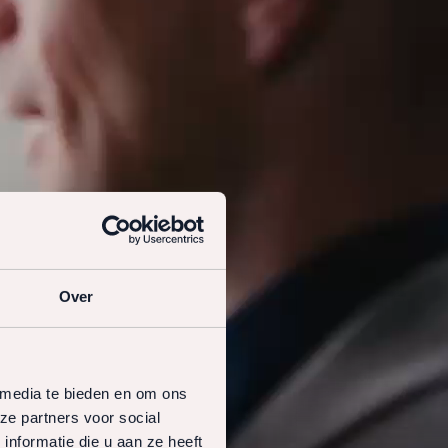
Over
 media te bieden en om ons
ze partners voor social
nformatie die u aan ze heeft