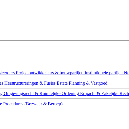
teerders
Projectontwikkelaars & bouwpartijen
Institutionele partijen
No
es
Herstructureringen & Fusies
Estate Planning & Vastgoed
ng
Omgevingsrecht & Ruimtelijke Ordening
Erfpacht & Zakelijke Rech
ce
Procedures (Bezwaar & Beroep)