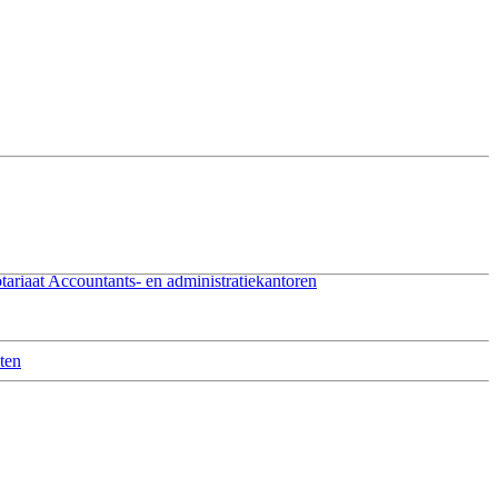
tariaat
Accountants- en administratiekantoren
ten