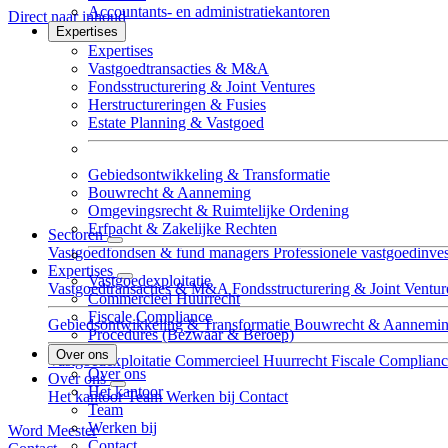
Accountants- en administratiekantoren
Direct naar inhoud
Expertises
Expertises
Vastgoed­transacties & M&A
Fondsstructurering & Joint Ventures
Herstructureringen & Fusies
Estate Planning & Vastgoed
Gebieds­ontwikkeling & Transformatie
Bouwrecht & Aanneming
Omgevingsrecht & Ruimtelijke Ordening
Erfpacht & Zakelijke Rechten
Sectoren
Vastgoedfondsen & fund managers
Professionele vastgoedinves
Expertises
Vastgoedexploitatie
Vastgoed­transacties & M&A
Fondsstructurering & Joint Ventur
Commercieel Huurrecht
Fiscale Compliance
Gebieds­ontwikkeling & Transformatie
Bouwrecht & Aannemi
Procedures (Bezwaar & Beroep)
Over ons
Vastgoedexploitatie
Commercieel Huurrecht
Fiscale Complian
Over ons
Over ons
Het kantoor
Het kantoor
Team
Werken bij
Contact
Team
Werken bij
Word Meester
Contact