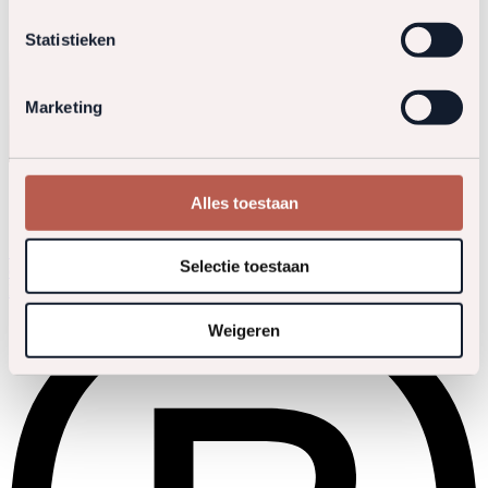
Statistieken
Marketing
Crediteuren Rechtstaete
Alles toestaan
+31 (0)20 573 03 60
Selectie toestaan
crediteuren@rechtstaete.nl
Neem contact op
Weigeren