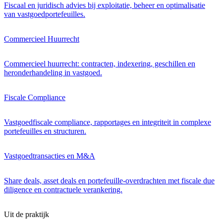
Fiscaal en juridisch advies bij exploitatie, beheer en optimalisatie
van vastgoedportefeuilles.
Commercieel Huurrecht
Commercieel huurrecht: contracten, indexering, geschillen en
heronderhandeling in vastgoed.
Fiscale Compliance
Vastgoedfiscale compliance, rapportages en integriteit in complexe
portefeuilles en structuren.
Vastgoedtransacties en M&A
Share deals, asset deals en portefeuille-overdrachten met fiscale due
diligence en contractuele verankering.
Uit de praktijk