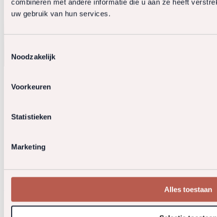
combineren met andere informatie die u aan ze heeft verstre
uw gebruik van hun services.
Toestemmingsselectie
Noodzakelijk
Voorkeuren
Statistieken
Marketing
Rechtstaete Vastgoedadvocaten en Belastingadviseurs B.V.
KvK:
34154528
De Cuserstraat 93
1081 CN Amsterdam
info@rechtstaete.nl
+31 20 5730360
Alles toestaan
Sectoren
Expertises