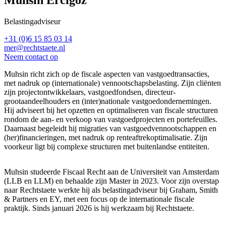
Belastingadviseur
+31 (0)6 15 85 03 14
mer@rechtstaete.nl
Neem contact op
Muhsin richt zich op de fiscale aspecten van vastgoedtransacties,
met nadruk op (internationale) vennootschapsbelasting. Zijn cliënten
zijn projectontwikkelaars, vastgoedfondsen, directeur-
grootaandeelhouders en (inter)nationale vastgoedondernemingen.
Hij adviseert bij het opzetten en optimaliseren van fiscale structuren
rondom de aan- en verkoop van vastgoedprojecten en portefeuilles.
Daarnaast begeleidt hij migraties van vastgoedvennootschappen en
(her)financieringen, met nadruk op renteaftrekoptimalisatie. Zijn
voorkeur ligt bij complexe structuren met buitenlandse entiteiten.
Muhsin studeerde Fiscaal Recht aan de Universiteit van Amsterdam
(LLB en LLM) en behaalde zijn Master in 2023. Voor zijn overstap
naar Rechtstaete werkte hij als belastingadviseur bij Graham, Smith
& Partners en EY, met een focus op de internationale fiscale
praktijk. Sinds januari 2026 is hij werkzaam bij Rechtstaete.