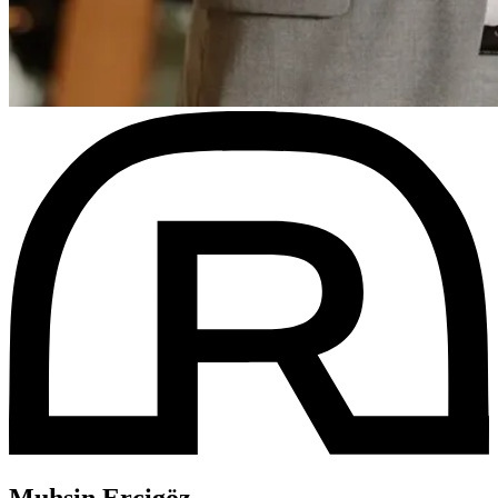
Muhsin Ercigöz