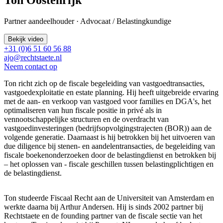
Partner aandeelhouder · Advocaat / Belastingkundige
Bekijk video
+31 (0)6 51 60 56 88
ajo@rechtstaete.nl
Neem contact op
Ton richt zich op de fiscale begeleiding van vastgoedtransacties,
vastgoedexploitatie en estate planning. Hij heeft uitgebreide ervaring
met de aan- en verkoop van vastgoed voor families en DGA's, het
optimaliseren van hun fiscale positie in privé als in
vennootschappelijke structuren en de overdracht van
vastgoedinvesteringen (bedrijfsopvolgingstrajecten (BOR)) aan de
volgende generatie. Daarnaast is hij betrokken bij het uitvoeren van
due diligence bij stenen- en aandelentransacties, de begeleiding van
fiscale boekenonderzoeken door de belastingdienst en betrokken bij
– het oplossen van - fiscale geschillen tussen belastingplichtigen en
de belastingdienst.
Ton studeerde Fiscaal Recht aan de Universiteit van Amsterdam en
werkte daarna bij Arthur Andersen. Hij is sinds 2002 partner bij
Rechtstaete en de founding partner van de fiscale sectie van het