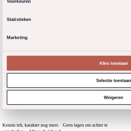
Voorkeuren
Statistieken
Marketing
Rechtstaete Vastgoedadvocaten en Belastingadviseurs B.V.
KvK:
Alles toestaan
34154528
De Cuserstraat 93
1081 CN Amsterdam
info@rechtstaete.nl
+31 20 5730360
Selectie toestaan
Sectoren
Expertises
Over ons
Weigeren
Word Meester
Kennis telt, karakter nog meer. Geen lagen om achter te