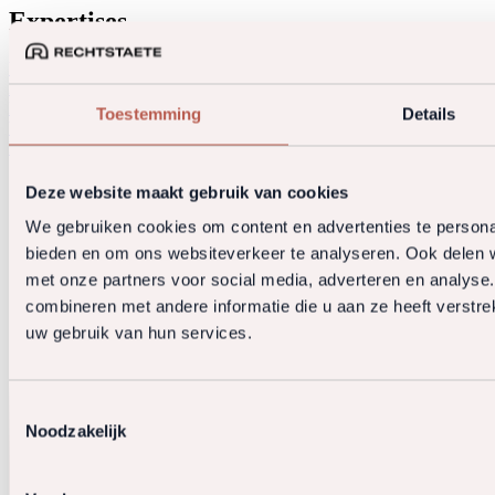
Expertises
Vastgoedexploitatie & Beheer
Bouwrecht & Aanneming
Herstructureringen & Fusies
Estate Planning & Vastgoed
Fondsstructurering & Joint Ventures
Erfpacht & Zakelijke Rechten
Toestemming
Details
Vastgoedtransacties & M&A
Gebiedsontwikkeling & Transformatie
Procedures (Bezwaar & Beroep)
Deze website maakt gebruik van cookies
We gebruiken cookies om content en advertenties te personal
bieden en om ons websiteverkeer te analyseren. Ook delen w
met onze partners voor social media, adverteren en analys
combineren met andere informatie die u aan ze heeft verstre
uw gebruik van hun services.
Toestemmingsselectie
Noodzakelijk