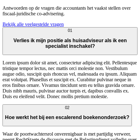
Antwoorden op de vragen die accountants het vaakst stellen over
fiscaal-juridische co-advisering.
Bekijk alle veelgestelde vragen
01
Verlies ik mijn positie als huisadviseur als ik een
specialist inschakel?
Lorem ipsum dolor sit amet, consectetur adipiscing elit. Pellentesque
tristique tempor lectus, nec mattis orci molestie non. Vestibulum
augue odio, suscipit quis rhoncus vel, malesuada eu ipsum. Aliquam
erat volutpat. Phasellus et suscipit ex. Curabitur pulvinar neque in
eros finibus ornare. Vivamus tincidunt sem eu tellus gravida ornare.
Duis nibh mauris, pulvinar auctor turpis et, dapibus convallis ex.
Duis eu eleifend velit. Donec mollis pretium molestie.
02
Hoe werkt het bij een escalerend boekenonderzoek?
Waar de poortwachtersrol onverenigbaar is met partijdig verweer,
neemt RechtStaete de discussie met de Belastingdienst volledig over.