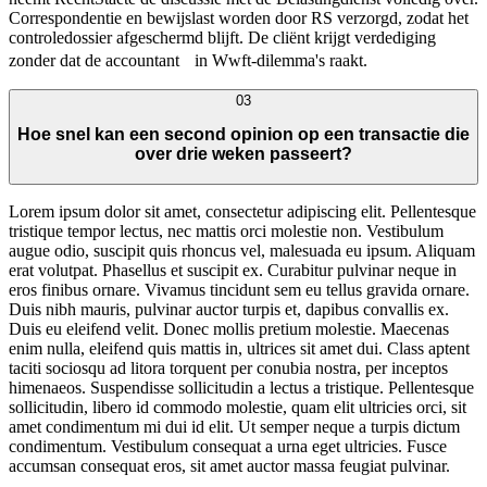
Correspondentie en bewijslast worden door RS verzorgd, zodat het
controledossier afgeschermd blijft. De cliënt krijgt verdediging
zonder dat de accountant in Wwft-dilemma's raakt.
03
Hoe snel kan een second opinion op een transactie die
over drie weken passeert?
Lorem ipsum dolor sit amet, consectetur adipiscing elit. Pellentesque
tristique tempor lectus, nec mattis orci molestie non. Vestibulum
augue odio, suscipit quis rhoncus vel, malesuada eu ipsum. Aliquam
erat volutpat. Phasellus et suscipit ex. Curabitur pulvinar neque in
eros finibus ornare. Vivamus tincidunt sem eu tellus gravida ornare.
Duis nibh mauris, pulvinar auctor turpis et, dapibus convallis ex.
Duis eu eleifend velit. Donec mollis pretium molestie. Maecenas
enim nulla, eleifend quis mattis in, ultrices sit amet dui. Class aptent
taciti sociosqu ad litora torquent per conubia nostra, per inceptos
himenaeos. Suspendisse sollicitudin a lectus a tristique. Pellentesque
sollicitudin, libero id commodo molestie, quam elit ultricies orci, sit
amet condimentum mi dui id elit. Ut semper neque a turpis dictum
condimentum. Vestibulum consequat a urna eget ultricies. Fusce
accumsan consequat eros, sit amet auctor massa feugiat pulvinar.