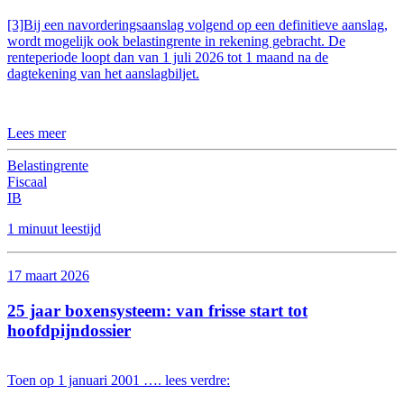
[3]Bij een navorderingsaanslag volgend op een definitieve aanslag,
wordt mogelijk ook belastingrente in rekening gebracht. De
renteperiode loopt dan van 1 juli 2026 tot 1 maand na de
dagtekening van het aanslagbiljet.
Lees meer
Belastingrente
Fiscaal
IB
1 minuut leestijd
17 maart 2026
25 jaar boxensysteem: van frisse start tot
hoofdpijndossier
Toen op 1 januari 2001 …. lees verdre: