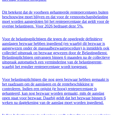
Dit betekent dat de voorheen gehanteerde rentepercentages buiten
beschouwing moet blijven en dat voor de vennootschapsbelasting
moet worden aangesloten bij het rentepercentage dat geldt voor de
overige belastingen. Voor 2026 bedraagt deze 5%.
Voor de belastingplichtigen die tegen de opgelegde definitieve
aanslagen bezwaar hebben ingediend (en waarbij dit bezwaar is
aangewezen onder de massaalbezwaarprocedure) is inmiddels ook
collectief uitspraak op bezwaar gewezen door de Belastingdienst.
Belastingplichtigen ontvangen binnen 6 maanden na de collectieve
uitspraak automatisch een vermindering van de belastingrente,
waarbij het regulier rentepercentage wordt toegepast.
Voor belastingplichtigen die nog geen bezwaar hebben gemaakt is
het raadzaam om de aanslagen en de rentebeschikking te
controleren. Indien een onjuist (te hoog) rentepercentage is
gehanteerd, kan nog bezwaar worden gemaakt, mits de aanslag
open staat voor bezwaar. Daarbij geldt dat het bezwaar binnen 6
weken na dagtekening van de aanslag moet worden ingediend.