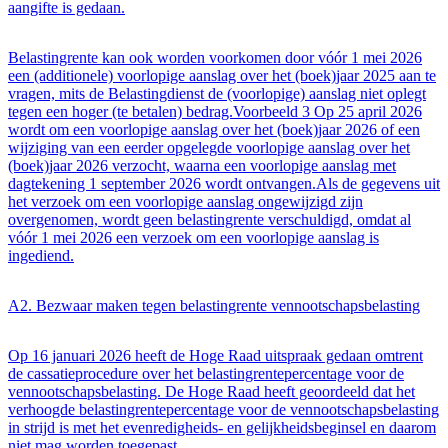
aangifte is gedaan.
Belastingrente kan ook worden voorkomen door vóór 1 mei 2026
een (additionele) voorlopige aanslag over het (boek)jaar 2025 aan te
vragen, mits de Belastingdienst de (voorlopige) aanslag niet oplegt
tegen een hoger (te betalen) bedrag.Voorbeeld 3 Op 25 april 2026
wordt om een voorlopige aanslag over het (boek)jaar 2026 of een
wijziging van een eerder opgelegde voorlopige aanslag over het
(boek)jaar 2026 verzocht, waarna een voorlopige aanslag met
dagtekening 1 september 2026 wordt ontvangen.Als de gegevens uit
het verzoek om een voorlopige aanslag ongewijzigd zijn
overgenomen, wordt geen belastingrente verschuldigd, omdat al
vóór 1 mei 2026 een verzoek om een voorlopige aanslag is
ingediend.
A2. Bezwaar maken tegen belastingrente vennootschapsbelasting
Op 16 januari 2026 heeft de Hoge Raad uitspraak gedaan omtrent
de cassatieprocedure over het belastingrentepercentage voor de
vennootschapsbelasting. De Hoge Raad heeft geoordeeld dat het
verhoogde belastingrentepercentage voor de vennootschapsbelasting
in strijd is met het evenredigheids- en gelijkheidsbeginsel en daarom
niet mag worden toegepast.