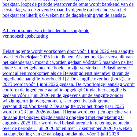
boekjaar, loopt de periode waarover de rente wordt berekend van de
eerste dag van de zevende maand volgende op het einde van het
boekjaar tot uiterlijk 6 weken na de dagtekening van de aanslag.
A1. Voorkomen van te betalen belastingrente
vennootschapsbelasting
Belastingrente wordt voorkomen door vóór 1 juni 2026 een aangifte
over het (boek)jaar 2025 in te dienen. Als het boekjaar verschilt van
het kalenderjaar, moet dit worden gedaan vóórdat 5 maanden na het
einde van het gehanteerde boekjaar zijn verstreken. Belastingrente
wordt alleen voorkomen als de Belastingdienst niet afwijkt van de
ingediende aangifte.Voorbeeld 1[2]De aangifte over het (boek)jaar
2025 wordt vóór 1 juni 2026 gedaan. De (voorlopige) aanslag wordt
conform de ingediende aangifte opgelegd.Omdat hier aangifte is
gedaan vóór 1 juni 2026 en de gegevens uit de aangifte zonder
wijzigingen zijn overgenomen, is er geen belastingrente
verschuldigd.Voorbeeld 2 De aangifte over het (boek)jaar 2025
wordt op 23 juni 2026 gedaan. Hierna wordt een (ten opzichte van
de aangifte) ongewijzigde aanslag opgelegd met dagtekening 6
augustus 2025.Hier wordt wel belastingrente in rekening gebracht
over de periode 1 juli 2026 tot en met 17 september 2026 (6 weken
na dagtekening van de aanslag), omdat niet vóór 1 juni 2026