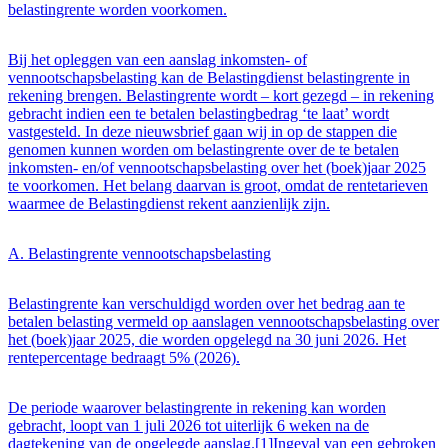
belastingrente worden voorkomen.
Bij het opleggen van een aanslag inkomsten- of
vennootschapsbelasting kan de Belastingdienst belastingrente in
rekening brengen. Belastingrente wordt – kort gezegd – in rekening
gebracht indien een te betalen belastingbedrag ‘te laat’ wordt
vastgesteld. In deze nieuwsbrief gaan wij in op de stappen die
genomen kunnen worden om belastingrente over de te betalen
inkomsten- en/of vennootschapsbelasting over het (boek)jaar 2025
te voorkomen. Het belang daarvan is groot, omdat de rentetarieven
waarmee de Belastingdienst rekent aanzienlijk zijn.
A. Belastingrente vennootschapsbelasting
Belastingrente kan verschuldigd worden over het bedrag aan te
betalen belasting vermeld op aanslagen vennootschapsbelasting over
het (boek)jaar 2025, die worden opgelegd na 30 juni 2026. Het
rentepercentage bedraagt 5% (2026).
De periode waarover belastingrente in rekening kan worden
gebracht, loopt van 1 juli 2026 tot uiterlijk 6 weken na de
dagtekening van de opgelegde aanslag.[1]Ingeval van een gebroken