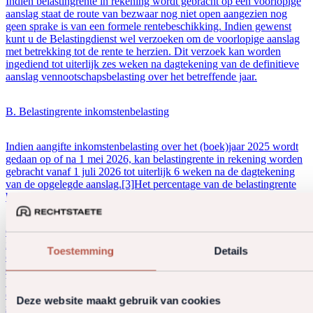
Indien belastingrente in rekening wordt gebracht op een voorlopige
aanslag staat de route van bezwaar nog niet open aangezien nog
geen sprake is van een formele rentebeschikking. Indien gewenst
kunt u de Belastingdienst wel verzoeken om de voorlopige aanslag
met betrekking tot de rente te herzien. Dit verzoek kan worden
ingediend tot uiterlijk zes weken na dagtekening van de definitieve
aanslag vennootschapsbelasting over het betreffende jaar.
B. Belastingrente inkomstenbelasting
Indien aangifte inkomstenbelasting over het (boek)jaar 2025 wordt
gedaan op of na 1 mei 2026, kan belastingrente in rekening worden
gebracht vanaf 1 juli 2026 tot uiterlijk 6 weken na de dagtekening
van de opgelegde aanslag.[3]Het percentage van de belastingrente
bedraagt 5% (2026).
Gelet op het (relatief hoge) rentepercentage van 5% voor de
inkomstenbelasting, bestond de vraag of ook dit percentage mogelijk
Toestemming
Details
onverbindend zou worden verklaard. Uit de Hoge Raad uitspraak is
echter gebleken dat dit niet het geval is. De bezwaren tegen de
belastingrente voor de inkomstenbelasting zijn ongegrond verklaard
en de Hoge Raad heeft geoordeeld dat dit rentepercentage niet in
Deze website maakt gebruik van cookies
strijd is met de algemene rechtsbeginselen.