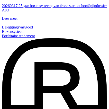
20260317 25 jaar boxensysteem; van frisse start tot hoofdpijndossier
AJO
Lees meer
Beleggingsvastgoed
Boxensysteem
Forfaitaire rendement