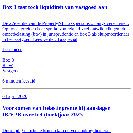
Box 3 tast toch liquiditeit van vastgoed aan
De 27e editie van de PropertyNL Taxspecial is onlangs verschenen.
Op twee terreinen is er sprake van relatief veel ontwikkelingen: de
omzetbelasting (btw) in jurisprudentie en box 3 als sluipmoordenaar
in het vastgoed. Lees verder: Taxspecial
Lees meer
Box 3
BTW
Vastgoed
6 minuten leestijd
03 april 2026
Voorkomen van belastingrente bij aanslagen
IB/VPB over het (boek)jaar 2025
Door tijdig in actie te komen kan de verschuldigdheid van