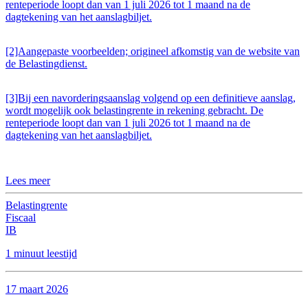
renteperiode loopt dan van 1 juli 2026 tot 1 maand na de
dagtekening van het aanslagbiljet.
[2]Aangepaste voorbeelden; origineel afkomstig van de website van
de Belastingdienst.
[3]Bij een navorderingsaanslag volgend op een definitieve aanslag,
wordt mogelijk ook belastingrente in rekening gebracht. De
renteperiode loopt dan van 1 juli 2026 tot 1 maand na de
dagtekening van het aanslagbiljet.
Lees meer
Belastingrente
Fiscaal
IB
1 minuut leestijd
17 maart 2026