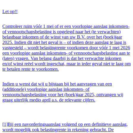
Let op!!
Controleer ruim vóór 1 mei of er een voorlopige aanslag inkomsten-
of vennootschapsbelasting is opgelegd naar het (te verwachten)
belastbaar inkomen of de winst van uw B.V. over het (boek)jaar
2025. Indien dit niet het geval is – of indien deze aanslag te laag is
vastgesteld – wordt belastingrente voorkomen door vóór 1 mei 2026
een voorlopige aanslag inkomsten- of vennootschapsbelasting aan te
(laten) vragen. Van belang daarbij is dat het verwachte inkomen
en/of winst reëel wordt ingeschat, maar in ieder geval niet te laag om
te betalen rente te voorkomen.
Indien u wenst dat wij u bijstaan bij het aanvragen van een
(additionele) voorlopige aanslag inkomsten- of
vennootschapsbelasting voor het (boek)jaar 2025, ontvangen wij
graag uiterlijk medio april a.s. de relevante cijfers.
[1]Bij een navorderingsaanslag volgend op een definitieve aanslag,
wordt mogelijk ook belastingrente in rekening gebracht. De