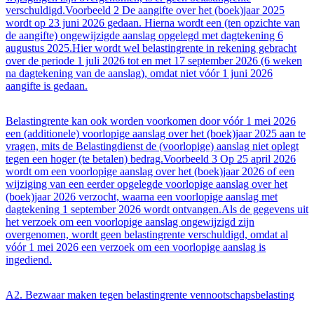
verschuldigd.Voorbeeld 2 De aangifte over het (boek)jaar 2025
wordt op 23 juni 2026 gedaan. Hierna wordt een (ten opzichte van
de aangifte) ongewijzigde aanslag opgelegd met dagtekening 6
augustus 2025.Hier wordt wel belastingrente in rekening gebracht
over de periode 1 juli 2026 tot en met 17 september 2026 (6 weken
na dagtekening van de aanslag), omdat niet vóór 1 juni 2026
aangifte is gedaan.
Belastingrente kan ook worden voorkomen door vóór 1 mei 2026
een (additionele) voorlopige aanslag over het (boek)jaar 2025 aan te
vragen, mits de Belastingdienst de (voorlopige) aanslag niet oplegt
tegen een hoger (te betalen) bedrag.Voorbeeld 3 Op 25 april 2026
wordt om een voorlopige aanslag over het (boek)jaar 2026 of een
wijziging van een eerder opgelegde voorlopige aanslag over het
(boek)jaar 2026 verzocht, waarna een voorlopige aanslag met
dagtekening 1 september 2026 wordt ontvangen.Als de gegevens uit
het verzoek om een voorlopige aanslag ongewijzigd zijn
overgenomen, wordt geen belastingrente verschuldigd, omdat al
vóór 1 mei 2026 een verzoek om een voorlopige aanslag is
ingediend.
A2. Bezwaar maken tegen belastingrente vennootschapsbelasting