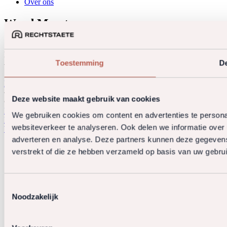
Over ons
Word Meester
Kennis telt, karakter nog meer. Geen lagen om achter te
Toestemming
De
verschuilen. Alleen de inhoud.
Bekijk onze vacatures
Deze website maakt gebruik van cookies
© 2026 Rechtstaete. All rights reserved.
Privacy policy
Algemene voorwaarden
Klachtenregeling
We gebruiken cookies om content en advertenties te persona
Derdengelden
websiteverkeer te analyseren. Ook delen we informatie over 
Website door OGonline.nl
adverteren en analyse. Deze partners kunnen deze gegevens
verstrekt of die ze hebben verzameld op basis van uw gebru
Toestemmingsselectie
Noodzakelijk