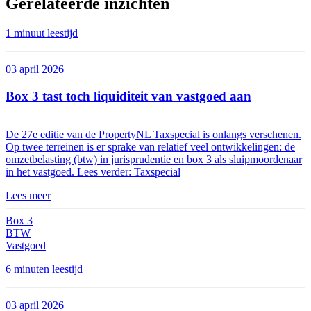
Gerelateerde inzichten
1 minuut leestijd
03 april 2026
Box 3 tast toch liquiditeit van vastgoed aan
De 27e editie van de PropertyNL Taxspecial is onlangs verschenen.
Op twee terreinen is er sprake van relatief veel ontwikkelingen: de
omzetbelasting (btw) in jurisprudentie en box 3 als sluipmoordenaar
in het vastgoed. Lees verder: Taxspecial
Lees meer
Box 3
BTW
Vastgoed
6 minuten leestijd
03 april 2026