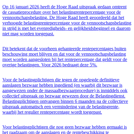
Op 16 januari 2026 heeft de Hoge Raad uitspraak gedaan omtrent
de cassatieprocedure over het belastingrentepercentage voor de
vennootschapsbelasting. De Hoge Raad heeft geoordeeld dat het
verhoogde belastingrentepercentage voor de vennootschapsbelasting
in strijd is met het evenredigheids- en gelijkheidsbeginsel en daarom
niet mag worden toegepast.
Dit betekent dat de voorheen gehanteerde rentepercentages buiten
beschouwing moet blijven en dat voor de vennootschapsbelasting
moet worden aangesloten bij het rentepercentage dat geldt voor de
overige belastingen. Voor 2026 bedraagt deze 5%.
Voor de belastingplichtigen die tegen de opgelegde definitieve
aanslagen bezwaar hebben ingediend (en waarbij dit bezwaar is
aangewezen onder de massaalbezwaarprocedure) is inmiddels ook
collectief uitspraak op bezwaar gewezen door de Belastingdienst.
Belastingplichtigen ontvangen binnen 6 maanden na de collectieve
uitspraak automatisch een vermindering van de belastingrente,
waarbij het regulier rentepercentage wordt toegepast.
Voor belastingplichtigen die nog geen bezwaar hebben gemaakt is
het raadzaam om de aanslagen en de rentebeschikking te