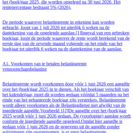
het (boek)jaar 2025, die worden opgelegd na 30 juni 2026. Het
rentepercentage bedraagt 5% (2026).
De periode waarover belastingrente in rekening kan worden
gebracht, loopt van 1 juli 2026 tot uiterlijk 6 weken na de
dagtekening van de opgelegde aanslag.[1]Ingeval van een gebroken
boekjaar, loopt de periode waarover de rente wordt berekend van de
eerste dag van de zevende maand volgende op het einde van het
boekjaar tot uiterlijk 6 weken na de dagtekening van de aanslag.
A1. Voorkomen van te betalen belastingrente
vennootschapsbelasting
Belastingrente wordt voorkomen door vóór 1 juni 2026 een aangifte
over het (boek)jaar 2025 in te dienen. Als het boekjaar verschilt van
het kalenderjaar, moet dit worden gedaan vóórdat 5 maanden na het
einde van het gehanteerde boekjaar zijn verstreken. Belastingrente
wordt alleen voorkomen als de Belastingdienst niet afwijkt van de
ingediende aangifte.Voorbeeld 1[2]De aangifte over het (boek)jaar
2025 wordt vóór 1 juni 2026 gedaan. De (voorlopige) aanslag wordt
conform de ingediende aangifte opgelegd.Omdat hier aangifte is
gedaan vóór 1 juni 2026 en de gegevens uit de aangifte zonder
wijzigingen zijn overgenomen, is er geen belastingrente