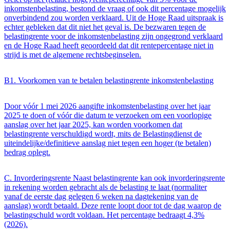
inkomstenbelasting, bestond de vraag of ook dit percentage mogelijk
onverbindend zou worden verklaard. Uit de Hoge Raad uitspraak is
echter gebleken dat dit niet het geval is. De bezwaren tegen de
belastingrente voor de inkomstenbelasting zijn ongegrond verklaard
en de Hoge Raad heeft geoordeeld dat dit rentepercentage niet in
strijd is met de algemene rechtsbeginselen.
B1. Voorkomen van te betalen belastingrente inkomstenbelasting
Door vóór 1 mei 2026 aangifte inkomstenbelasting over het jaar
2025 te doen of vóór die datum te verzoeken om een voorlopige
aanslag over het jaar 2025, kan worden voorkomen dat
belastingrente verschuldigd wordt, mits de Belastingdienst de
uiteindelijke/definitieve aanslag niet tegen een hoger (te betalen)
bedrag oplegt.
C. Invorderingsrente Naast belastingrente kan ook invorderingsrente
in rekening worden gebracht als de belasting te laat (normaliter
vanaf de eerste dag gelegen 6 weken na dagtekening van de
aanslag) wordt betaald. Deze rente loopt door tot de dag waarop de
belastingschuld wordt voldaan. Het percentage bedraagt 4,3%
(2026).