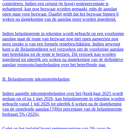
controleren. Indien een onjuist (te hoog) rentepercentage is
gehanteerd, kan nog bezwaar worden gemaakt, mits de aanslag
open staat voor bezwaar. Daarbij geldt dat het bezwaar binnen 6
weken na dagtekening van de aanslag moet worden ingediend.
Indien belastingrente in rekening wordt gebracht op een voorlopige
aanslag staat de route van bezwaar nog niet open aangezien nog
geen sprake is van een formele rentebeschikking. Indien gewenst
kunt u de Belastingdienst wel verzoeken om de voorlopige aanslag
met betrekking tot de rente te herzien. Dit verzoek kan worden
ingediend tot uiterlijk zes weken na dagtekening van de definitieve
aanslag vennootschapsbelasting over het betreffende jaar.
B. Belastingrente inkomstenbelasting
Indien aangifte inkomstenbelasting over het (boek)jaar 2025 wordt
gedaan op of na 1 mei 2026, kan belastingrente in rekening worden
gebracht vanaf 1 juli 2026 tot uiterlijk 6 weken na de dagtekening
van de opgelegde aanslag.[3]Het percentage van de belastingrente
bedraagt 5% (2026).
Gelet op het (relatief hoge) rentepercentage van 5% voor de