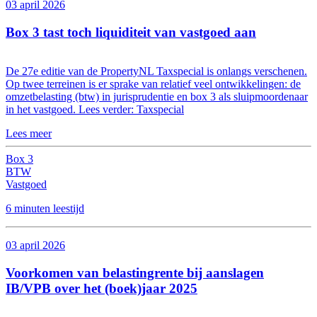
03 april 2026
Box 3 tast toch liquiditeit van vastgoed aan
De 27e editie van de PropertyNL Taxspecial is onlangs verschenen.
Op twee terreinen is er sprake van relatief veel ontwikkelingen: de
omzetbelasting (btw) in jurisprudentie en box 3 als sluipmoordenaar
in het vastgoed. Lees verder: Taxspecial
Lees meer
Box 3
BTW
Vastgoed
6 minuten leestijd
03 april 2026
Voorkomen van belastingrente bij aanslagen
IB/VPB over het (boek)jaar 2025