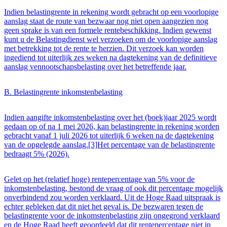
Indien belastingrente in rekening wordt gebracht op een voorlopige
aanslag staat de route van bezwaar nog niet open aangezien nog
geen sprake is van een formele rentebeschikking. Indien gewenst
kunt u de Belastingdienst wel verzoeken om de voorlopige aanslag
met betrekking tot de rente te herzien. Dit verzoek kan worden
ingediend tot uiterlijk zes weken na dagtekening van de definitieve
aanslag vennootschapsbelasting over het betreffende jaar.
B. Belastingrente inkomstenbelasting
Indien aangifte inkomstenbelasting over het (boek)jaar 2025 wordt
gedaan op of na 1 mei 2026, kan belastingrente in rekening worden
gebracht vanaf 1 juli 2026 tot uiterlijk 6 weken na de dagtekening
van de opgelegde aanslag.[3]Het percentage van de belastingrente
bedraagt 5% (2026).
Gelet op het (relatief hoge) rentepercentage van 5% voor de
inkomstenbelasting, bestond de vraag of ook dit percentage mogelijk
onverbindend zou worden verklaard. Uit de Hoge Raad uitspraak is
echter gebleken dat dit niet het geval is. De bezwaren tegen de
belastingrente voor de inkomstenbelasting zijn ongegrond verklaard
en de Hoge Raad heeft geoordeeld dat dit rentepercentage niet in