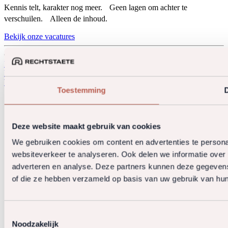
Kennis telt, karakter nog meer. Geen lagen om achter te
verschuilen. Alleen de inhoud.
Bekijk onze vacatures
© 2026 Rechtstaete. All rights reserved.
Privacy policy
Algemene voorwaarden
Klachtenregeling
Derdengelden
Website door OGonline.nl
Toestemming
D
Deze website maakt gebruik van cookies
We gebruiken cookies om content en advertenties te persona
websiteverkeer te analyseren. Ook delen we informatie over 
adverteren en analyse. Deze partners kunnen deze gegevens 
of die ze hebben verzameld op basis van uw gebruik van hun
Toestemmingsselectie
Noodzakelijk