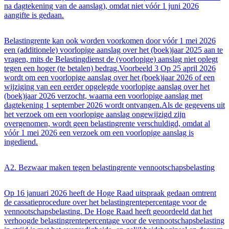
na dagtekening van de aanslag), omdat niet vóór 1 juni 2026
aangifte is gedaan.
Belastingrente kan ook worden voorkomen door vóór 1 mei 2026
een (additionele) voorlopige aanslag over het (boek)jaar 2025 aan te
vragen, mits de Belastingdienst de (voorlopige) aanslag niet oplegt
tegen een hoger (te betalen) bedrag.Voorbeeld 3 Op 25 april 2026
wordt om een voorlopige aanslag over het (boek)jaar 2026 of een
wijziging van een eerder opgelegde voorlopige aanslag over het
(boek)jaar 2026 verzocht, waarna een voorlopige aanslag met
dagtekening 1 september 2026 wordt ontvangen.Als de gegevens uit
het verzoek om een voorlopige aanslag ongewijzigd zijn
overgenomen, wordt geen belastingrente verschuldigd, omdat al
vóór 1 mei 2026 een verzoek om een voorlopige aanslag is
ingediend.
A2. Bezwaar maken tegen belastingrente vennootschapsbelasting
Op 16 januari 2026 heeft de Hoge Raad uitspraak gedaan omtrent
de cassatieprocedure over het belastingrentepercentage voor de
vennootschapsbelasting. De Hoge Raad heeft geoordeeld dat het
verhoogde belastingrentepercentage voor de vennootschapsbelasting