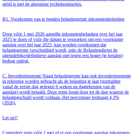
strijd is met de algemene rechtsbeginselen.
B1. Voorkomen van te betalen belastingrente inkomstenbelasting
Door vóór 1 mei 2026 aangifte inkomstenbelasting over het jaar
2025 te doen of vóór die datum te verzoeken om een voorlopige
aanslag over het jaar 2025, kan worden voorkomen dat
belastingrente verschuldigd wordt, mits de Belastingdienst de
uiteindelijke/definitieve aanslag niet tegen een hoger (te betalen)
bedrag oplegt.
C. Invorderingsrente Naast belastingrente kan ook invorderingsrente
in rekening worden gebracht als de belasting te laat (normaliter
vanaf de eerste dag gelegen 6 weken na dagtekening van de
aanslag) wordt betaald. Deze rente loopt door tot de dag waarop de
belastingschuld wordt voldaan. Het percentage bedraagt 4,3%
(2026).
Let op!!
Controleer ruim vóór 1 mei of er een voorlopige aanslag inkomsten-