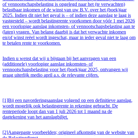
of vennootschapsbelasting is opgelegd naar het (te verwachten)
belastbaar inkomen of de winst van uw B.V. over het (boek)jaar
2025. Indien dit niet het geval is – of indien deze aanslag te laag is
vastgesteld – wordt belastingrente voorkomen door vóór 1 mei 2026
een voorlopige aanslag inkomsten- of vennootschapsbelasting aan te
(laten) vragen. Van belang daarbij is dat het verwachte inkomen
en/of winst reëel wordt ingeschat, maar in ieder geval niet te laag om
te betalen rente te voorkomen.
Indien u wenst dat wij u bijstaan bij het aanvragen van een
(additionele) voorlopige aanslag inkomsten- of
vennootschapsbelasting voor het (boek)jaar 2025, ontvangen wij
graag uiterlijk medio april a.s. de relevante cijfers.
[1]Bij een navorderingsaanslag volgend op een definitieve aanslag,
wordt mogelijk ook belastingrente in rekening gebracht. De
renteperiode loopt dan van 1 juli 2026 tot 1 maand na de
dagtekening van het aanslagbiljet.
[2]Aangepaste voorbeelden; origineel afkomstig van de website van
de Belastingdienst.