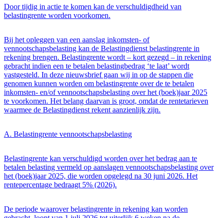
Door tijdig in actie te komen kan de verschuldigdheid van
belastingrente worden voorkomen.
Bij het opleggen van een aanslag inkomsten- of
vennootschapsbelasting kan de Belastingdienst belastingrente in
rekening brengen. Belastingrente wordt – kort gezegd – in rekening
gebracht indien een te betalen belastingbedrag ‘te laat’ wordt
vastgesteld. In deze nieuwsbrief gaan wij in op de stappen die
genomen kunnen worden om belastingrente over de te betalen
inkomsten- en/of vennootschapsbelasting over het (boek)jaar 2025
te voorkomen. Het belang daarvan is groot, omdat de rentetarieven
waarmee de Belastingdienst rekent aanzienlijk zijn.
A. Belastingrente vennootschapsbelasting
Belastingrente kan verschuldigd worden over het bedrag aan te
betalen belasting vermeld op aanslagen vennootschapsbelasting over
het (boek)jaar 2025, die worden opgelegd na 30 juni 2026. Het
rentepercentage bedraagt 5% (2026).
De periode waarover belastingrente in rekening kan worden
gebracht, loopt van 1 juli 2026 tot uiterlijk 6 weken na de