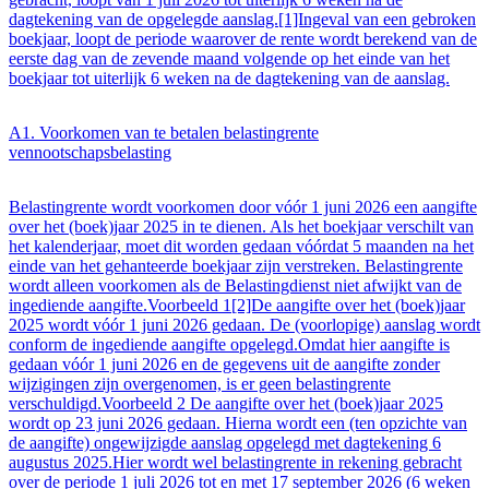
dagtekening van de opgelegde aanslag.[1]Ingeval van een gebroken
boekjaar, loopt de periode waarover de rente wordt berekend van de
eerste dag van de zevende maand volgende op het einde van het
boekjaar tot uiterlijk 6 weken na de dagtekening van de aanslag.
A1. Voorkomen van te betalen belastingrente
vennootschapsbelasting
Belastingrente wordt voorkomen door vóór 1 juni 2026 een aangifte
over het (boek)jaar 2025 in te dienen. Als het boekjaar verschilt van
het kalenderjaar, moet dit worden gedaan vóórdat 5 maanden na het
einde van het gehanteerde boekjaar zijn verstreken. Belastingrente
wordt alleen voorkomen als de Belastingdienst niet afwijkt van de
ingediende aangifte.Voorbeeld 1[2]De aangifte over het (boek)jaar
2025 wordt vóór 1 juni 2026 gedaan. De (voorlopige) aanslag wordt
conform de ingediende aangifte opgelegd.Omdat hier aangifte is
gedaan vóór 1 juni 2026 en de gegevens uit de aangifte zonder
wijzigingen zijn overgenomen, is er geen belastingrente
verschuldigd.Voorbeeld 2 De aangifte over het (boek)jaar 2025
wordt op 23 juni 2026 gedaan. Hierna wordt een (ten opzichte van
de aangifte) ongewijzigde aanslag opgelegd met dagtekening 6
augustus 2025.Hier wordt wel belastingrente in rekening gebracht
over de periode 1 juli 2026 tot en met 17 september 2026 (6 weken