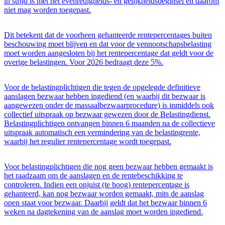
in strijd is met het evenredigheids- en gelijkheidsbeginsel en daarom
niet mag worden toegepast.
Dit betekent dat de voorheen gehanteerde rentepercentages buiten
beschouwing moet blijven en dat voor de vennootschapsbelasting
moet worden aangesloten bij het rentepercentage dat geldt voor de
overige belastingen. Voor 2026 bedraagt deze 5%.
Voor de belastingplichtigen die tegen de opgelegde definitieve
aanslagen bezwaar hebben ingediend (en waarbij dit bezwaar is
aangewezen onder de massaalbezwaarprocedure) is inmiddels ook
collectief uitspraak op bezwaar gewezen door de Belastingdienst.
Belastingplichtigen ontvangen binnen 6 maanden na de collectieve
uitspraak automatisch een vermindering van de belastingrente,
waarbij het regulier rentepercentage wordt toegepast.
Voor belastingplichtigen die nog geen bezwaar hebben gemaakt is
het raadzaam om de aanslagen en de rentebeschikking te
controleren. Indien een onjuist (te hoog) rentepercentage is
gehanteerd, kan nog bezwaar worden gemaakt, mits de aanslag
open staat voor bezwaar. Daarbij geldt dat het bezwaar binnen 6
weken na dagtekening van de aanslag moet worden ingediend.