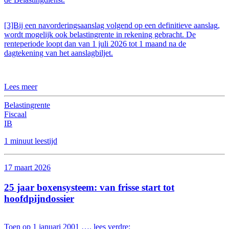
[3]Bij een navorderingsaanslag volgend op een definitieve aanslag,
wordt mogelijk ook belastingrente in rekening gebracht. De
renteperiode loopt dan van 1 juli 2026 tot 1 maand na de
dagtekening van het aanslagbiljet.
Lees meer
Belastingrente
Fiscaal
IB
1 minuut leestijd
17 maart 2026
25 jaar boxensysteem: van frisse start tot
hoofdpijndossier
Toen op 1 januari 2001 …. lees verdre: