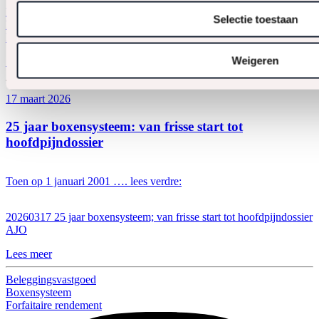
Belastingrente
Selectie toestaan
Fiscaal
IB
Weigeren
1 minuut leestijd
17 maart 2026
25 jaar boxensysteem: van frisse start tot
hoofdpijndossier
Toen op 1 januari 2001 …. lees verdre:
20260317 25 jaar boxensysteem; van frisse start tot hoofdpijndossier
AJO
Lees meer
Beleggingsvastgoed
Boxensysteem
Forfaitaire rendement