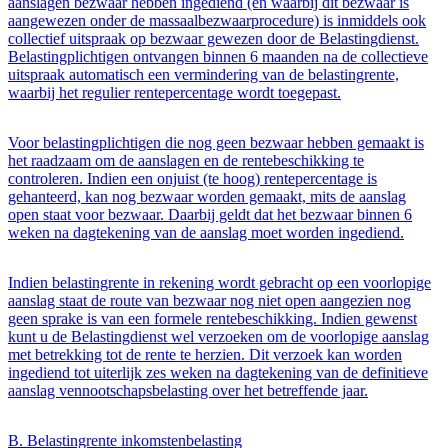
aanslagen bezwaar hebben ingediend (en waarbij dit bezwaar is
aangewezen onder de massaalbezwaarprocedure) is inmiddels ook
collectief uitspraak op bezwaar gewezen door de Belastingdienst.
Belastingplichtigen ontvangen binnen 6 maanden na de collectieve
uitspraak automatisch een vermindering van de belastingrente,
waarbij het regulier rentepercentage wordt toegepast.
Voor belastingplichtigen die nog geen bezwaar hebben gemaakt is
het raadzaam om de aanslagen en de rentebeschikking te
controleren. Indien een onjuist (te hoog) rentepercentage is
gehanteerd, kan nog bezwaar worden gemaakt, mits de aanslag
open staat voor bezwaar. Daarbij geldt dat het bezwaar binnen 6
weken na dagtekening van de aanslag moet worden ingediend.
Indien belastingrente in rekening wordt gebracht op een voorlopige
aanslag staat de route van bezwaar nog niet open aangezien nog
geen sprake is van een formele rentebeschikking. Indien gewenst
kunt u de Belastingdienst wel verzoeken om de voorlopige aanslag
met betrekking tot de rente te herzien. Dit verzoek kan worden
ingediend tot uiterlijk zes weken na dagtekening van de definitieve
aanslag vennootschapsbelasting over het betreffende jaar.
B. Belastingrente inkomstenbelasting