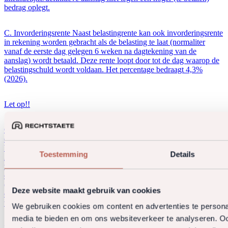
bedrag oplegt.
C. Invorderingsrente Naast belastingrente kan ook invorderingsrente
in rekening worden gebracht als de belasting te laat (normaliter
vanaf de eerste dag gelegen 6 weken na dagtekening van de
aanslag) wordt betaald. Deze rente loopt door tot de dag waarop de
belastingschuld wordt voldaan. Het percentage bedraagt 4,3%
(2026).
Let op!!
Controleer ruim vóór 1 mei of er een voorlopige aanslag inkomsten-
of vennootschapsbelasting is opgelegd naar het (te verwachten)
belastbaar inkomen of de winst van uw B.V. over het (boek)jaar
Toestemming
Details
2025. Indien dit niet het geval is – of indien deze aanslag te laag is
vastgesteld – wordt belastingrente voorkomen door vóór 1 mei 2026
een voorlopige aanslag inkomsten- of vennootschapsbelasting aan te
(laten) vragen. Van belang daarbij is dat het verwachte inkomen
Deze website maakt gebruik van cookies
en/of winst reëel wordt ingeschat, maar in ieder geval niet te laag om
te betalen rente te voorkomen.
We gebruiken cookies om content en advertenties te personal
media te bieden en om ons websiteverkeer te analyseren. Oo