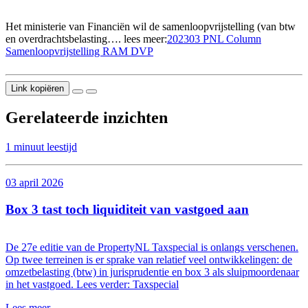
Het ministerie van Financiën wil de samenloopvrijstelling (van btw
en overdrachtsbelasting…. lees meer:
202303 PNL Column
Samenloopvrijstelling RAM DVP
Link kopiëren
Gerelateerde inzichten
1 minuut leestijd
03 april 2026
Box 3 tast toch liquiditeit van vastgoed aan
De 27e editie van de PropertyNL Taxspecial is onlangs verschenen.
Op twee terreinen is er sprake van relatief veel ontwikkelingen: de
omzetbelasting (btw) in jurisprudentie en box 3 als sluipmoordenaar
in het vastgoed. Lees verder: Taxspecial
Lees meer