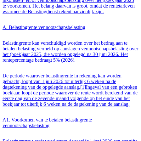
inkomsten- en/of vennootschapsbelasting over het (boek)jaar 2025
te voorkomen. Het belang daarvan is groot, omdat de rentetarieven
waarmee de Belastingdienst rekent aanzienlijk zijn.
A. Belastingrente vennootschapsbelasting
Belastingrente kan verschuldigd worden over het bedrag aan te
betalen belasting vermeld op aanslagen vennootschapsbelasting over
het (boek)jaar 2025, die worden opgelegd na 30 juni 2026. Het
rentepercentage bedraagt 5% (2026).
De periode waarover belastingrente in rekening kan worden
gebracht, loopt van 1 juli 2026 tot uiterlijk 6 weken na de
dagtekening van de opgelegde aanslag.[1]Ingeval van een gebroken
boekjaar, loopt de periode waarover de rente wordt berekend van de
eerste dag van de zevende maand volgende op het einde van het
boekjaar tot uiterlijk 6 weken na de dagtekening van de aanslag.
A1. Voorkomen van te betalen belastingrente
vennootschapsbelasting