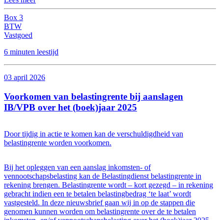
Box 3
BTW
Vastgoed
6 minuten leestijd
03 april 2026
Voorkomen van belastingrente bij aanslagen
IB/VPB over het (boek)jaar 2025
Door tijdig in actie te komen kan de verschuldigdheid van
belastingrente worden voorkomen.
Bij het opleggen van een aanslag inkomsten- of
vennootschapsbelasting kan de Belastingdienst belastingrente in
rekening brengen. Belastingrente wordt – kort gezegd – in rekening
gebracht indien een te betalen belastingbedrag ‘te laat’ wordt
vastgesteld. In deze nieuwsbrief gaan wij in op de stappen die
genomen kunnen worden om belastingrente over de te betalen