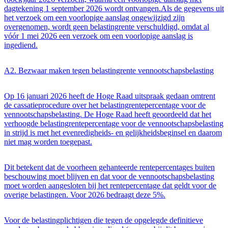
dagtekening 1 september 2026 wordt ontvangen.Als de gegevens uit
het verzoek om een voorlopige aanslag ongewijzigd zijn
overgenomen, wordt geen belastingrente verschuldigd, omdat al
vóór 1 mei 2026 een verzoek om een voorlopige aanslag is
ingediend.
A2. Bezwaar maken tegen belastingrente vennootschapsbelasting
Op 16 januari 2026 heeft de Hoge Raad uitspraak gedaan omtrent
de cassatieprocedure over het belastingrentepercentage voor de
vennootschapsbelasting. De Hoge Raad heeft geoordeeld dat het
verhoogde belastingrentepercentage voor de vennootschapsbelasting
in strijd is met het evenredigheids- en gelijkheidsbeginsel en daarom
niet mag worden toegepast.
Dit betekent dat de voorheen gehanteerde rentepercentages buiten
beschouwing moet blijven en dat voor de vennootschapsbelasting
moet worden aangesloten bij het rentepercentage dat geldt voor de
overige belastingen. Voor 2026 bedraagt deze 5%.
Voor de belastingplichtigen die tegen de opgelegde definitieve