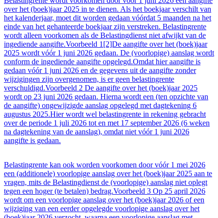
Belastingrente wordt voorkomen door vóór 1 juni 2026 een aangifte
over het (boek)jaar 2025 in te dienen. Als het boekjaar verschilt van
het kalenderjaar, moet dit worden gedaan vóórdat 5 maanden na het
einde van het gehanteerde boekjaar zijn verstreken. Belastingrente
wordt alleen voorkomen als de Belastingdienst niet afwijkt van de
ingediende aangifte.Voorbeeld 1[2]De aangifte over het (boek)jaar
2025 wordt vóór 1 juni 2026 gedaan. De (voorlopige) aanslag wordt
conform de ingediende aangifte opgelegd.Omdat hier aangifte is
gedaan vóór 1 juni 2026 en de gegevens uit de aangifte zonder
wijzigingen zijn overgenomen, is er geen belastingrente
verschuldigd.Voorbeeld 2 De aangifte over het (boek)jaar 2025
wordt op 23 juni 2026 gedaan. Hierna wordt een (ten opzichte van
de aangifte) ongewijzigde aanslag opgelegd met dagtekening 6
augustus 2025.Hier wordt wel belastingrente in rekening gebracht
over de periode 1 juli 2026 tot en met 17 september 2026 (6 weken
na dagtekening van de aanslag), omdat niet vóór 1 juni 2026
aangifte is gedaan.
Belastingrente kan ook worden voorkomen door vóór 1 mei 2026
een (additionele) voorlopige aanslag over het (boek)jaar 2025 aan te
vragen, mits de Belastingdienst de (voorlopige) aanslag niet oplegt
tegen een hoger (te betalen) bedrag.Voorbeeld 3 Op 25 april 2026
wordt om een voorlopige aanslag over het (boek)jaar 2026 of een
wijziging van een eerder opgelegde voorlopige aanslag over het
(boek)jaar 2026 verzocht, waarna een voorlopige aanslag met