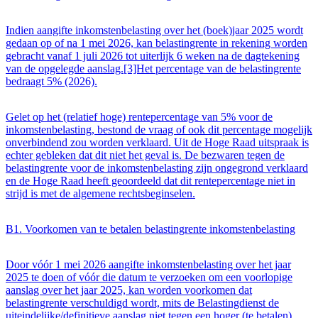
Indien aangifte inkomstenbelasting over het (boek)jaar 2025 wordt
gedaan op of na 1 mei 2026, kan belastingrente in rekening worden
gebracht vanaf 1 juli 2026 tot uiterlijk 6 weken na de dagtekening
van de opgelegde aanslag.[3]Het percentage van de belastingrente
bedraagt 5% (2026).
Gelet op het (relatief hoge) rentepercentage van 5% voor de
inkomstenbelasting, bestond de vraag of ook dit percentage mogelijk
onverbindend zou worden verklaard. Uit de Hoge Raad uitspraak is
echter gebleken dat dit niet het geval is. De bezwaren tegen de
belastingrente voor de inkomstenbelasting zijn ongegrond verklaard
en de Hoge Raad heeft geoordeeld dat dit rentepercentage niet in
strijd is met de algemene rechtsbeginselen.
B1. Voorkomen van te betalen belastingrente inkomstenbelasting
Door vóór 1 mei 2026 aangifte inkomstenbelasting over het jaar
2025 te doen of vóór die datum te verzoeken om een voorlopige
aanslag over het jaar 2025, kan worden voorkomen dat
belastingrente verschuldigd wordt, mits de Belastingdienst de
uiteindelijke/definitieve aanslag niet tegen een hoger (te betalen)