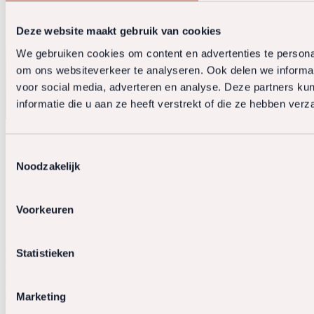
Deze website maakt gebruik van cookies
We gebruiken cookies om content en advertenties te personal
om ons websiteverkeer te analyseren. Ook delen we informat
voor social media, adverteren en analyse. Deze partners 
informatie die u aan ze heeft verstrekt of die ze hebben ver
Toestemmingsselectie
Noodzakelijk
Voorkeuren
Statistieken
Rechtstaete Vastgoedadvocaten en Belastingadviseurs B.V.
KvK:
34154528
De Cuserstraat 93
1081 CN Amsterdam
info@rechtstaete.nl
+31 20 5730360
Marketing