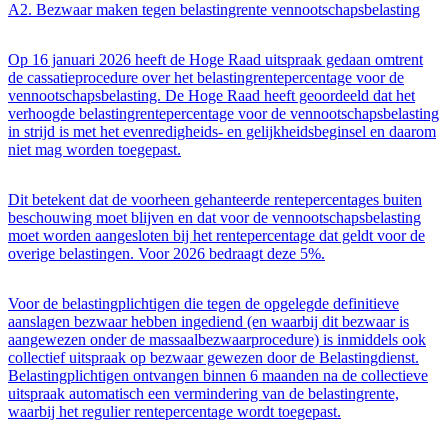
A2. Bezwaar maken tegen belastingrente vennootschapsbelasting
Op 16 januari 2026 heeft de Hoge Raad uitspraak gedaan omtrent
de cassatieprocedure over het belastingrentepercentage voor de
vennootschapsbelasting. De Hoge Raad heeft geoordeeld dat het
verhoogde belastingrentepercentage voor de vennootschapsbelasting
in strijd is met het evenredigheids- en gelijkheidsbeginsel en daarom
niet mag worden toegepast.
Dit betekent dat de voorheen gehanteerde rentepercentages buiten
beschouwing moet blijven en dat voor de vennootschapsbelasting
moet worden aangesloten bij het rentepercentage dat geldt voor de
overige belastingen. Voor 2026 bedraagt deze 5%.
Voor de belastingplichtigen die tegen de opgelegde definitieve
aanslagen bezwaar hebben ingediend (en waarbij dit bezwaar is
aangewezen onder de massaalbezwaarprocedure) is inmiddels ook
collectief uitspraak op bezwaar gewezen door de Belastingdienst.
Belastingplichtigen ontvangen binnen 6 maanden na de collectieve
uitspraak automatisch een vermindering van de belastingrente,
waarbij het regulier rentepercentage wordt toegepast.