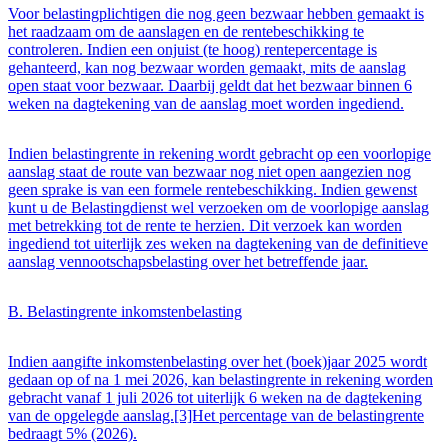
Voor belastingplichtigen die nog geen bezwaar hebben gemaakt is
het raadzaam om de aanslagen en de rentebeschikking te
controleren. Indien een onjuist (te hoog) rentepercentage is
gehanteerd, kan nog bezwaar worden gemaakt, mits de aanslag
open staat voor bezwaar. Daarbij geldt dat het bezwaar binnen 6
weken na dagtekening van de aanslag moet worden ingediend.
Indien belastingrente in rekening wordt gebracht op een voorlopige
aanslag staat de route van bezwaar nog niet open aangezien nog
geen sprake is van een formele rentebeschikking. Indien gewenst
kunt u de Belastingdienst wel verzoeken om de voorlopige aanslag
met betrekking tot de rente te herzien. Dit verzoek kan worden
ingediend tot uiterlijk zes weken na dagtekening van de definitieve
aanslag vennootschapsbelasting over het betreffende jaar.
B. Belastingrente inkomstenbelasting
Indien aangifte inkomstenbelasting over het (boek)jaar 2025 wordt
gedaan op of na 1 mei 2026, kan belastingrente in rekening worden
gebracht vanaf 1 juli 2026 tot uiterlijk 6 weken na de dagtekening
van de opgelegde aanslag.[3]Het percentage van de belastingrente
bedraagt 5% (2026).