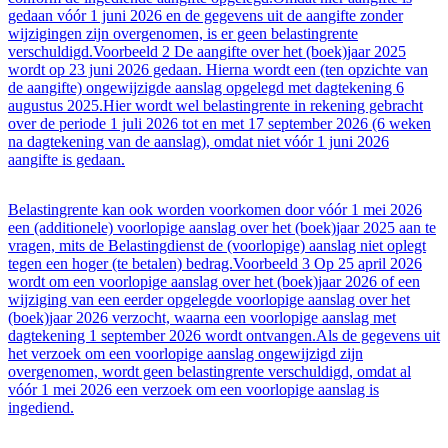
gedaan vóór 1 juni 2026 en de gegevens uit de aangifte zonder
wijzigingen zijn overgenomen, is er geen belastingrente
verschuldigd.Voorbeeld 2 De aangifte over het (boek)jaar 2025
wordt op 23 juni 2026 gedaan. Hierna wordt een (ten opzichte van
de aangifte) ongewijzigde aanslag opgelegd met dagtekening 6
augustus 2025.Hier wordt wel belastingrente in rekening gebracht
over de periode 1 juli 2026 tot en met 17 september 2026 (6 weken
na dagtekening van de aanslag), omdat niet vóór 1 juni 2026
aangifte is gedaan.
Belastingrente kan ook worden voorkomen door vóór 1 mei 2026
een (additionele) voorlopige aanslag over het (boek)jaar 2025 aan te
vragen, mits de Belastingdienst de (voorlopige) aanslag niet oplegt
tegen een hoger (te betalen) bedrag.Voorbeeld 3 Op 25 april 2026
wordt om een voorlopige aanslag over het (boek)jaar 2026 of een
wijziging van een eerder opgelegde voorlopige aanslag over het
(boek)jaar 2026 verzocht, waarna een voorlopige aanslag met
dagtekening 1 september 2026 wordt ontvangen.Als de gegevens uit
het verzoek om een voorlopige aanslag ongewijzigd zijn
overgenomen, wordt geen belastingrente verschuldigd, omdat al
vóór 1 mei 2026 een verzoek om een voorlopige aanslag is
ingediend.