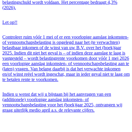
belastingschuld wordt voldaan. Het percentage bedraagt 4,3%
(2026).
Let op!!
Controleer ruim vóór 1 mei of er een voorlopige aanslag inkomsten-
of vennootschapsbelasting is opgelegd naar het (te verwachten)
belastbaar inkomen of de winst van uw B.V. over het (boek)jaar
2025. Indien dit niet het geval is – of indien deze aanslag te laag is
vastgesteld – wordt belastingrente voorkomen door vóór 1 mei 2026
een voorlopige aanslag inkomsten- of vennootschapsbelasting aan te
(laten) vragen. Van belang daarbij is dat het verwachte inkomen
en/of winst reëel wordt ingeschat, maar in ieder geval niet te laag om
te betalen rente te voorkomen.
Indien u wenst dat wij u bijstaan bij het aanvragen van een
(additionele) voorlopige aanslag inkomsten- of
vennootschapsbelasting voor het (boek)jaar 2025, ontvangen wij
graag uiterlijk medio april a.s. de relevante cijfers.