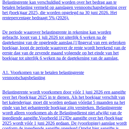
Belastingrente kan verschuldigd worden over het bedrag aan te
betalen belasting vermeld op aanslagen vennootschapsbelasting over
het (boek)jaar 2025, die worden opgelegd na 30 juni 2026. Het
rentepercentage bedraagt 5% (2026).
De periode waarover belastingrente in rekening kan worden
gebracht, loopt van 1 juli 2026 tot uiterlijk 6 weken na de
dagtekening van de opgelegde aanslag.[1]Ingeval van een gebroken
boekjaar, loopt de periode waarover de rente wordt berekend van de
eerste dag van de zevende maand volgende op het einde van het
boekjaar tot uiterlijk 6 weken na de dagtekening van de aanslag.
A1. Voorkomen van te betalen belastingrente
vennootschapsbelasting
Belastingrente wordt voorkomen door vóór 1 juni 2026 een aangifte
over het (boek)jaar 2025 in te dienen. Als het boekjaar verschilt van
het kalenderjaar, moet dit worden gedaan vóórdat 5 maanden na het
einde van het gehanteerde boekjaar zijn verstreken. Belastingrente
wordt alleen voorkomen als de Belastingdienst niet afwijkt van de
ingediende aangifte.Voorbeeld 1[2]De aangifte over het (boek)jaar
2025 wordt vóór 1 juni 2026 gedaan. De (voorlopige) aanslag wordt
conform de ingediende aangifte opgelegd.Omdat hier aangifte is