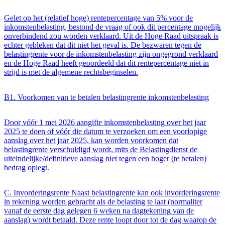
Gelet op het (relatief hoge) rentepercentage van 5% voor de
inkomstenbelasting, bestond de vraag of ook dit percentage mogelijk
onverbindend zou worden verklaard. Uit de Hoge Raad uitspraak is
echter gebleken dat dit niet het geval is. De bezwaren tegen de
belastingrente voor de inkomstenbelasting zijn ongegrond verklaard
en de Hoge Raad heeft geoordeeld dat dit rentepercentage niet in
strijd is met de algemene rechtsbeginselen.
B1. Voorkomen van te betalen belastingrente inkomstenbelasting
Door vóór 1 mei 2026 aangifte inkomstenbelasting over het jaar
2025 te doen of vóór die datum te verzoeken om een voorlopige
aanslag over het jaar 2025, kan worden voorkomen dat
belastingrente verschuldigd wordt, mits de Belastingdienst de
uiteindelijke/definitieve aanslag niet tegen een hoger (te betalen)
bedrag oplegt.
C. Invorderingsrente Naast belastingrente kan ook invorderingsrente
in rekening worden gebracht als de belasting te laat (normaliter
vanaf de eerste dag gelegen 6 weken na dagtekening van de
aanslag) wordt betaald. Deze rente loopt door tot de dag waarop de