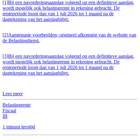
[1]Bij een navorderingsaanslag volgend op een definitieve aanslag,
wordt mogelijk ook belastingrente in rekening gebracht. De
renteperiode loopt dan van 1 juli 2026 tot 1 maand na de
dagtekening van het aanslagbiljet.
[2]Aangepaste voorbeelden; origineel afkomstig van de website van
de Belastingdienst.
[3]Bij een navorderingsaanslag volgend op een definitieve aanslag,
wordt mogelijk ook belastingrente in rekening gebracht. De
renteperiode loopt dan van 1 juli 2026 tot 1 maand na de
dagtekening van het aanslagbiljet.
Lees meer
Belastingrente
Fiscaal
IB
1 minuut leestijd