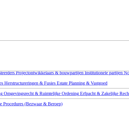
teerders
Projectontwikkelaars & bouwpartijen
Institutionele partijen
No
es
Herstructureringen & Fusies
Estate Planning & Vastgoed
ng
Omgevingsrecht & Ruimtelijke Ordening
Erfpacht & Zakelijke Rech
ce
Procedures (Bezwaar & Beroep)