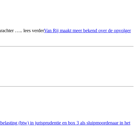
rachter ….. lees verder
Van Rij maakt meer bekend over de opvolger
elasting (btw) in jurisprudentie en box 3 als sluipmoordenaar in het