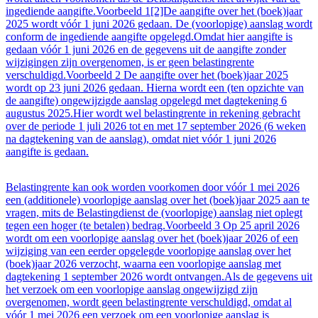
ingediende aangifte.Voorbeeld 1[2]De aangifte over het (boek)jaar
2025 wordt vóór 1 juni 2026 gedaan. De (voorlopige) aanslag wordt
conform de ingediende aangifte opgelegd.Omdat hier aangifte is
gedaan vóór 1 juni 2026 en de gegevens uit de aangifte zonder
wijzigingen zijn overgenomen, is er geen belastingrente
verschuldigd.Voorbeeld 2 De aangifte over het (boek)jaar 2025
wordt op 23 juni 2026 gedaan. Hierna wordt een (ten opzichte van
de aangifte) ongewijzigde aanslag opgelegd met dagtekening 6
augustus 2025.Hier wordt wel belastingrente in rekening gebracht
over de periode 1 juli 2026 tot en met 17 september 2026 (6 weken
na dagtekening van de aanslag), omdat niet vóór 1 juni 2026
aangifte is gedaan.
Belastingrente kan ook worden voorkomen door vóór 1 mei 2026
een (additionele) voorlopige aanslag over het (boek)jaar 2025 aan te
vragen, mits de Belastingdienst de (voorlopige) aanslag niet oplegt
tegen een hoger (te betalen) bedrag.Voorbeeld 3 Op 25 april 2026
wordt om een voorlopige aanslag over het (boek)jaar 2026 of een
wijziging van een eerder opgelegde voorlopige aanslag over het
(boek)jaar 2026 verzocht, waarna een voorlopige aanslag met
dagtekening 1 september 2026 wordt ontvangen.Als de gegevens uit
het verzoek om een voorlopige aanslag ongewijzigd zijn
overgenomen, wordt geen belastingrente verschuldigd, omdat al
vóór 1 mei 2026 een verzoek om een voorlopige aanslag is