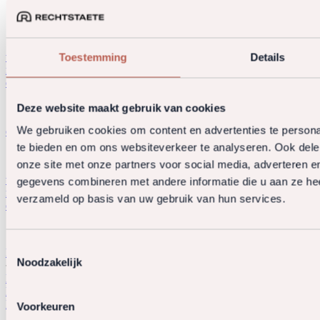
[1]Bij een navorderingsaanslag volgend op een definitieve aanslag,
Toestemming
Details
wordt mogelijk ook belastingrente in rekening gebracht. De
renteperiode loopt dan van 1 juli 2026 tot 1 maand na de
dagtekening van het aanslagbiljet.
Deze website maakt gebruik van cookies
[2]Aangepaste voorbeelden; origineel afkomstig van de website van
We gebruiken cookies om content en advertenties te persona
de Belastingdienst.
te bieden en om ons websiteverkeer te analyseren. Ook dele
onze site met onze partners voor social media, adverteren 
[3]Bij een navorderingsaanslag volgend op een definitieve aanslag,
wordt mogelijk ook belastingrente in rekening gebracht. De
gegevens combineren met andere informatie die u aan ze heef
renteperiode loopt dan van 1 juli 2026 tot 1 maand na de
verzameld op basis van uw gebruik van hun services.
dagtekening van het aanslagbiljet.
Toestemmingsselectie
Lees meer
Noodzakelijk
Belastingrente
Fiscaal
IB
Voorkeuren