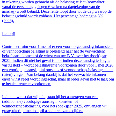
in rekening worden gebracht als de belasting te laat (normaliter
vanaf de eerste dag gelegen 6 weken na dagtekening van de
aanslag) wordt betaald. Deze rente loopt door tot de dag waarop de
belastingschuld wordt voldaan. Het percentage bedraagt 4,3%
(2026).
Let op!!
Controleer ruim vóór 1 mei of er een voorlopige aanslag inkomsten-
of vennootschapsbelasting is opgelegd naar het (te verwachten)
belastbaar inkomen of de winst van uw B.V. over het (boek)jaar
2025. Indien dit niet het geval is – of indien deze aanslag te laag is
vastgesteld – wordt belastingrente voorkomen door vóór 1 mei 2026
een voorlopige aanslag inkomsten- of vennootschapsbelasting aan te
(laten) vragen. Van belang daarbij is dat het verwachte inkomen
en/of winst reëel wordt ingeschat, maar in ieder geval niet te laag om
te betalen rente te voorkomen.
Indien u wenst dat wij u bijstaan bij het aanvragen van een
(additionele) voorlopige aanslag inkomsten- of
vennootschapsbelasting voor het (boek)jaar 2025, ontvangen wij
graag uiterlijk medio april a.s. de relevante cijfers.