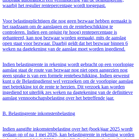
waarbij het regulier rentepercentage wordt toegepast.
Voor belastingplichtigen die nog geen bezwaar hebben gemaakt is
het raadzaam om de aanslagen en de rentebeschikking te
controleren. Indien een onjuist (te hoog) rentepercentage is
gehanteerd, kan nog bezwaar worden gemaakt, mits de aanslag
open staat voor bezwaar. Daarbij geldt dat het bezwaar binnen 6
weken na dagtekening van de aanslag moet worden ingediend.
Indien belastingrente in rekening wordt gebracht op een voorlopige
aanslag staat de route van bezwaar nog niet open aangezien nog
geen sprake is van een formele rentebeschikking. Indien gewenst
kunt u de Belastingdienst wel verzoeken om de voorlopige aanslag
met betrekking tot de rente te herzien. Dit verzoek kan worden
ingediend tot uiterlijk zes weken na dagtekening van de definitieve
aanslag vennootschapsbelasting over het betreffende jaar.
B. Belastingrente inkomstenbelasting
Indien aangifte inkomstenbelasting over het (boek)jaar 2025 wordt
gedaan op of na 1 mei 2026, kan belastingrente in rekening worden