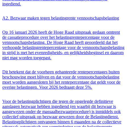
ingediend.
A2. Bezwaar maken tegen belastingrente vennootschapsbelasting
Op 16 januari 2026 heeft de Hoge Raad uitspraak gedaan omtrent
de cassatieprocedure over het belastingrentepercentage voor de
vennootschapsbelasting. De Hoge Raad heeft geoordeeld dat het
verhoogde belastingrentepercentage voor de vennootschapsbelasting
in strijd is met het evenredigheids- en gelijkheidsbeginsel en daarom
niet mag worden toegepast.
Dit betekent dat de voorheen gehanteerde rentepercentages buiten
beschouwing moet blijven en dat voor de vennootschapsbelasting
moet worden aangesloten bij het rentepercentage dat geldt voor de
overige belastingen. Voor 2026 bedraagt deze 5%.
Voor de belastingplichtigen die tegen de opgelegde definitieve
aanslagen bezwaar hebben ingediend (en waarbij dit bezwaar is
aangewezen onder de massaalbezwaarprocedure) is inmiddels ook
collectief uitspraak op bezwaar gewezen door de Belastingdienst.
Belastingplichtigen ontvangen binnen 6 maanden na de collectieve
uitspraak automatisch een vermindering van de belastingrente,