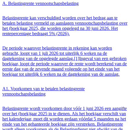
A. Belastingrente vennootschapsbelasting
Belastingrente kan verschuldigd worden over het bedrag aan te
betalen belasting vermeld op aanslagen vennootschapsbelasting over
het (boek)jaar 2025, die worden opgelegd na 30 juni 2026. Het
rentepercentage bedraagt 5% (2026).
De periode waarover belastingrente in rekening kan worden
gebracht, loopt van 1 juli 2026 tot uiterlijk 6 weken na de
dagtekening van de opgelegde aanslag.[1]Ingeval van een gebroken
boekjaar, loopt de periode waarover de rente wordt berekend van de
eerste dag van de zevende maand volgende op het einde van het
boekjaar tot uiterlijk 6 weken na de dagtekening van de aanslag.
A1. Voorkomen van te betalen belastingrente
vennootschapsbelasting
Belastingrente wordt voorkomen door vóór 1 juni 2026 een aangifte
over het (boek)jaar 2025 in te dienen. Als het boekjaar verschilt van
het kalenderjaar, moet dit worden gedaan vóórdat 5 maanden na het
einde van het gehanteerde boekjaar zijn verstreken. Belastingrente
wordt alleen voorkomen als de Belastingdienst niet afwijkt van de