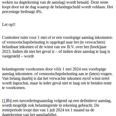
weken na dagtekening van de aanslag) wordt betaald. Deze rente
loopt door tot de dag waarop de belastingschuld wordt voldaan. Het
percentage bedraagt 4%.
Let op!!
Controleer ruim voor 1 mei of er een voorlopige aanslag inkomsten-
of vennootschapsbelasting is opgelegd naar het (te verwachten)
belastbaar inkomen of de winst van uw B.V. over het (boek)jaar
2023. Indien dit niet het geval is – of indien deze aanslag te laag is
vastgesteld – wordt
belastingrente voorkomen door vóór 1 mei 2024 een voorlopige
aanslag inkomsten- of vennootschapsbelasting aan te (laten) vragen.
Van belang daarbij is dat het verwachte inkomen en/of winst reëel
wordt ingeschat, maar in ieder geval niet te laag om te betalen rente
te voorkomen.
[1]
Bij een navorderingsaanslag volgend op een definitieve aanslag,
wordt mogelijk ook belastingrente in rekening gebracht. De
renteperiode loopt dan van 1 juli 2024 tot 1 maand na de
dagtekening van het aanslagbiljet.