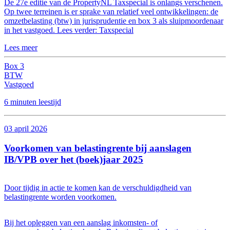
De 27e editie van de PropertyNL Taxspecial is onlangs verschenen.
Op twee terreinen is er sprake van relatief veel ontwikkelingen: de
omzetbelasting (btw) in jurisprudentie en box 3 als sluipmoordenaar
in het vastgoed. Lees verder: Taxspecial
Lees meer
Box 3
BTW
Vastgoed
6 minuten leestijd
03 april 2026
Voorkomen van belastingrente bij aanslagen
IB/VPB over het (boek)jaar 2025
Door tijdig in actie te komen kan de verschuldigdheid van
belastingrente worden voorkomen.
Bij het opleggen van een aanslag inkomsten- of