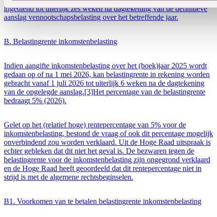
ingediend tot uiterlijk zes weken na dagtekening van de definitieve
aanslag vennootschapsbelasting over het betreffende jaar.
B. Belastingrente inkomstenbelasting
Indien aangifte inkomstenbelasting over het (boek)jaar 2025 wordt
gedaan op of na 1 mei 2026, kan belastingrente in rekening worden
gebracht vanaf 1 juli 2026 tot uiterlijk 6 weken na de dagtekening
van de opgelegde aanslag.[3]Het percentage van de belastingrente
bedraagt 5% (2026).
Gelet op het (relatief hoge) rentepercentage van 5% voor de
inkomstenbelasting, bestond de vraag of ook dit percentage mogelijk
onverbindend zou worden verklaard. Uit de Hoge Raad uitspraak is
echter gebleken dat dit niet het geval is. De bezwaren tegen de
belastingrente voor de inkomstenbelasting zijn ongegrond verklaard
en de Hoge Raad heeft geoordeeld dat dit rentepercentage niet in
strijd is met de algemene rechtsbeginselen.
B1. Voorkomen van te betalen belastingrente inkomstenbelasting