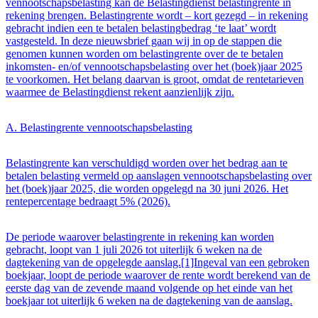
vennootschapsbelasting kan de Belastingdienst belastingrente in
rekening brengen. Belastingrente wordt – kort gezegd – in rekening
gebracht indien een te betalen belastingbedrag ‘te laat’ wordt
vastgesteld. In deze nieuwsbrief gaan wij in op de stappen die
genomen kunnen worden om belastingrente over de te betalen
inkomsten- en/of vennootschapsbelasting over het (boek)jaar 2025
te voorkomen. Het belang daarvan is groot, omdat de rentetarieven
waarmee de Belastingdienst rekent aanzienlijk zijn.
A. Belastingrente vennootschapsbelasting
Belastingrente kan verschuldigd worden over het bedrag aan te
betalen belasting vermeld op aanslagen vennootschapsbelasting over
het (boek)jaar 2025, die worden opgelegd na 30 juni 2026. Het
rentepercentage bedraagt 5% (2026).
De periode waarover belastingrente in rekening kan worden
gebracht, loopt van 1 juli 2026 tot uiterlijk 6 weken na de
dagtekening van de opgelegde aanslag.[1]Ingeval van een gebroken
boekjaar, loopt de periode waarover de rente wordt berekend van de
eerste dag van de zevende maand volgende op het einde van het
boekjaar tot uiterlijk 6 weken na de dagtekening van de aanslag.