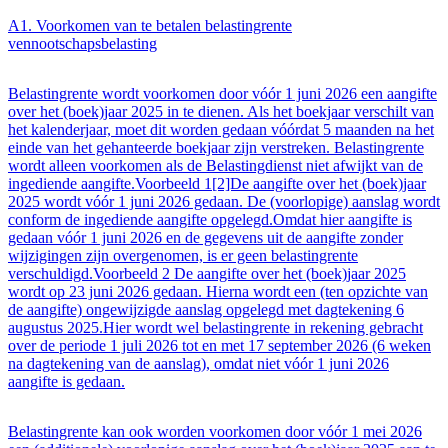
A1. Voorkomen van te betalen belastingrente
vennootschapsbelasting
Belastingrente wordt voorkomen door vóór 1 juni 2026 een aangifte
over het (boek)jaar 2025 in te dienen. Als het boekjaar verschilt van
het kalenderjaar, moet dit worden gedaan vóórdat 5 maanden na het
einde van het gehanteerde boekjaar zijn verstreken. Belastingrente
wordt alleen voorkomen als de Belastingdienst niet afwijkt van de
ingediende aangifte.Voorbeeld 1[2]De aangifte over het (boek)jaar
2025 wordt vóór 1 juni 2026 gedaan. De (voorlopige) aanslag wordt
conform de ingediende aangifte opgelegd.Omdat hier aangifte is
gedaan vóór 1 juni 2026 en de gegevens uit de aangifte zonder
wijzigingen zijn overgenomen, is er geen belastingrente
verschuldigd.Voorbeeld 2 De aangifte over het (boek)jaar 2025
wordt op 23 juni 2026 gedaan. Hierna wordt een (ten opzichte van
de aangifte) ongewijzigde aanslag opgelegd met dagtekening 6
augustus 2025.Hier wordt wel belastingrente in rekening gebracht
over de periode 1 juli 2026 tot en met 17 september 2026 (6 weken
na dagtekening van de aanslag), omdat niet vóór 1 juni 2026
aangifte is gedaan.
Belastingrente kan ook worden voorkomen door vóór 1 mei 2026