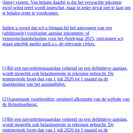
(laten) vragen. Van belang daarbij is dat het verwachte inkomen
en/of winst reëel wordt ingeschat, maar in ieder geval niet te laag om
te betalen rente te voorkomen.
Indien u wenst dat wij u bijstaan bij het aanvragen van een
(additionele) voorlopige aanslag inkomsten- of
vennootschapsbelasting voor het (boek)jaar 2025, ontvangen wij
graag uiterlijk medio april a.s. de relevante cijfers.
[1]Bij een navorderingsaanslag volgend op een definitieve aanslag,
wordt mogelijk ook belastingrente in rekening gebracht. De
renteperiode loopt dan van 1 juli 2026 tot 1 maand na de
dagtekening van het aanslagbiljet.
[2]Aangepaste voorbeelden; origineel afkomstig van de website van
de Belastingdienst.
[3]Bij een navorderingsaanslag volgend op een definitieve aanslag,
wordt mogelijk ook belastingrente in rekening gebracht. De
renteperiode loopt dan van 1 juli 2026 tot 1 maand na de