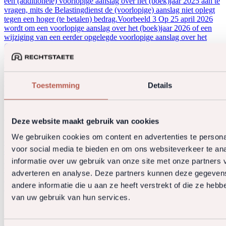
een (additionele) voorlopige aanslag over het (boek)jaar 2025 aan te
vragen, mits de Belastingdienst de (voorlopige) aanslag niet oplegt
tegen een hoger (te betalen) bedrag.Voorbeeld 3 Op 25 april 2026
wordt om een voorlopige aanslag over het (boek)jaar 2026 of een
wijziging van een eerder opgelegde voorlopige aanslag over het
(boek)jaar 2026 verzocht, waarna een voorlopige aanslag met
dagtekening 1 september 2026 wordt ontvangen.Als de gegevens uit
het verzoek om een voorlopige aanslag ongewijzigd zijn
overgenomen, wordt geen belastingrente verschuldigd, omdat al
vóór 1 mei 2026 een verzoek om een voorlopige aanslag is
Toestemming
Details
ingediend.
A2. Bezwaar maken tegen belastingrente vennootschapsbelasting
Deze website maakt gebruik van cookies
We gebruiken cookies om content en advertenties te persona
Op 16 januari 2026 heeft de Hoge Raad uitspraak gedaan omtrent
voor social media te bieden en om ons websiteverkeer te an
de cassatieprocedure over het belastingrentepercentage voor de
vennootschapsbelasting. De Hoge Raad heeft geoordeeld dat het
informatie over uw gebruik van onze site met onze partners 
verhoogde belastingrentepercentage voor de vennootschapsbelasting
adverteren en analyse. Deze partners kunnen deze gegeve
in strijd is met het evenredigheids- en gelijkheidsbeginsel en daarom
andere informatie die u aan ze heeft verstrekt of die ze heb
niet mag worden toegepast.
van uw gebruik van hun services.
Dit betekent dat de voorheen gehanteerde rentepercentages buiten
beschouwing moet blijven en dat voor de vennootschapsbelasting