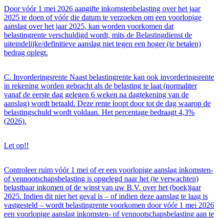
Door vóór 1 mei 2026 aangifte inkomstenbelasting over het jaar
2025 te doen of vóór die datum te verzoeken om een voorlopige
aanslag over het jaar 2025, kan worden voorkomen dat
belastingrente verschuldigd wordt, mits de Belastingdienst de
uiteindelijke/definitieve aanslag niet tegen een hoger (te betalen)
bedrag oplegt.
C. Invorderingsrente Naast belastingrente kan ook invorderingsrente
in rekening worden gebracht als de belasting te laat (normaliter
vanaf de eerste dag gelegen 6 weken na dagtekening van de
aanslag) wordt betaald. Deze rente loopt door tot de dag waarop de
belastingschuld wordt voldaan. Het percentage bedraagt 4,3%
(2026).
Let op!!
Controleer ruim vóór 1 mei of er een voorlopige aanslag inkomsten-
of vennootschapsbelasting is opgelegd naar het (te verwachten)
belastbaar inkomen of de winst van uw B.V. over het (boek)jaar
2025. Indien dit niet het geval is – of indien deze aanslag te laag is
vastgesteld – wordt belastingrente voorkomen door vóór 1 mei 2026
een voorlopige aanslag inkomsten- of vennootschapsbelasting aan te