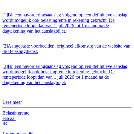
[1]Bij een navorderingsaanslag volgend op een definitieve aanslag,
wordt mogelijk ook belastingrente in rekening gebracht. De
renteperiode loopt dan van 1 juli 2026 tot 1 maand na de
dagtekening van het aanslagbiljet.
[2]Aangepaste voorbeelden; origineel afkomstig van de website van
de Belastingdienst.
[3]Bij een navorderingsaanslag volgend op een definitieve aanslag,
wordt mogelijk ook belastingrente in rekening gebracht. De
renteperiode loopt dan van 1 juli 2026 tot 1 maand na de
dagtekening van het aanslagbiljet.
Lees meer
Belastingrente
Fiscaal
IB
1 minuut leestijd