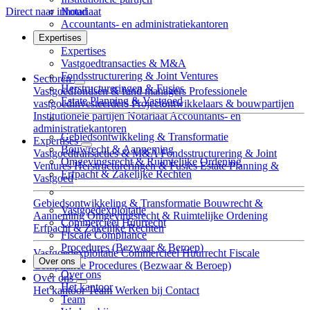
Notariaat
Direct naar inhoud
Accountants- en administratiekantoren
Expertises
Expertises
Vastgoed­transacties & M&A
Fondsstructurering & Joint Ventures
Sectoren
Herstructureringen & Fusies
Vastgoedfondsen & fund managers
Professionele
Estate Planning & Vastgoed
vastgoedinvesteerders
Projectontwikkelaars & bouwpartijen
Institutionele partijen
Notariaat
Accountants- en
administratiekantoren
Gebieds­ontwikkeling & Transformatie
Expertises
Bouwrecht & Aanneming
Vastgoed­transacties & M&A
Fondsstructurering & Joint
Omgevingsrecht & Ruimtelijke Ordening
Ventures
Herstructureringen & Fusies
Estate Planning &
Erfpacht & Zakelijke Rechten
Vastgoed
Gebieds­ontwikkeling & Transformatie
Bouwrecht &
Vastgoedexploitatie
Aanneming
Omgevingsrecht & Ruimtelijke Ordening
Commercieel Huurrecht
Erfpacht & Zakelijke Rechten
Fiscale Compliance
Procedures (Bezwaar & Beroep)
Vastgoedexploitatie
Commercieel Huurrecht
Fiscale
Over ons
Compliance
Procedures (Bezwaar & Beroep)
Over ons
Over ons
Het kantoor
Het kantoor
Team
Werken bij
Contact
Team