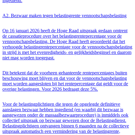
ingediend.
A2. Bezwaar maken tegen belastingrente vennootschapsbelasting
Op 16 januari 2026 heeft de Hoge Raad uitspraak gedaan omtrent
de cassatieprocedure over het belastingrentepercentage voor de
vennootschapsbelasting. De Hoge Raad heeft geoordeeld dat het
verhoogde belastingrentepercentage voor de vennootschapsbelasting
in strijd is met het evenredigheids- en gelijkheidsbeginsel en daarom
niet mag worden toegepast.
Dit betekent dat de voorheen gehanteerde rentepercentages buiten
beschouwing moet blijven en dat voor de vennootschapsbelasting
moet worden aangesloten bij het rentepercentage dat geldt voor de
overige belastingen. Voor 2026 bedraagt deze 5%.
Voor de belastingplichtigen die tegen de opgelegde definitieve
aanslagen bezwaar hebben ingediend (en waarbij dit bezwaar is
aangewezen onder de massaalbezwaarprocedure) is inmiddels ook
collectief uitspraak op bezwaar gewezen door de Belastingdienst.
Belastingplichtigen ontvangen binnen 6 maanden na de collectieve
uitspraak automatisch een vermindering van de belastingrente,