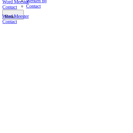
Werken bij
Word Meester
Contact
Contact
Word Meester
Menu
Contact